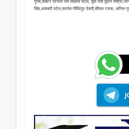
गुप्ता,सेक्टर प्रभारी राम विकास पटेल, युवा नेता कुंदन मिश्रा
सिंह,अकबरी पटेल,सरपंच गोविंदपुर देवती,सीतल रजक, अनिल गुप