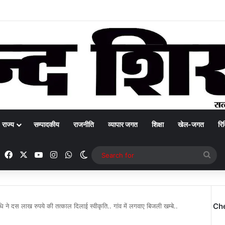
राज्य
सम्पादकीय
राजनीति
व्यापार जगत
शिक्षा
खेल-जगत
रिक
Facebook
X
YouTube
Instagram
WhatsApp
Switch skin
Sea
for
Ch
निधि ने दस लाख रुपये की तत्काल दिलाई स्वीकृति.. गांव में लगवाए बिजली खम्बे..