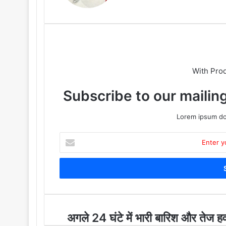
ok
e
m
With Pro
Subscribe to our mailing
Lorem ipsum dol
E
n
t
e
r
y
o
u
अ
अगले 24 घंटे में भारी बारिश और तेज ह
r
ग