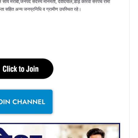
,जान साय मराबी,जनपद सदस्य मानमती, देवीदयाल,डांड़ कारवां सरपंच रामा
्ता सहित अन्य जनप्रनिधि व ग्रामीण उपस्थित रहे।