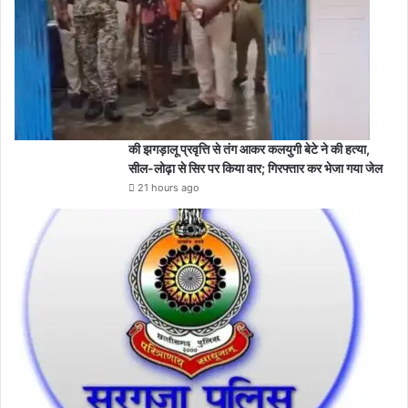
3
घं
टे
त
क
ब
ग
की झगड़ालू प्रवृत्ति से तंग आकर कलयुगी बेटे ने की हत्या,
ल
सील-लोढ़ा से सिर पर किया वार; गिरफ्तार कर भेजा गया जेल
क
म
21 hours ago
रे
में
प
ड़ा
र
हा
न
व
जा
त
का