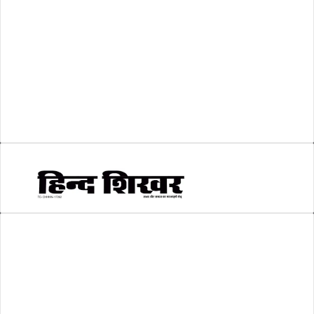
व्यापार जगत
(5)
शिक्षा
(146)
श्री रामलला प्राण प्रतिष्ठा
(3)
सकारात्मक खबर
(2)
सम्पादकीय
(6)
स्वरोजगार
(6)
AMIT SHRIWASTAVA
(Editor)
Hind Shikhar
Add - Akashwani Chowk, Ambikapur, Distt- Surguja, C.G. Pin no.-
497001
Mo. No. - 9479235154