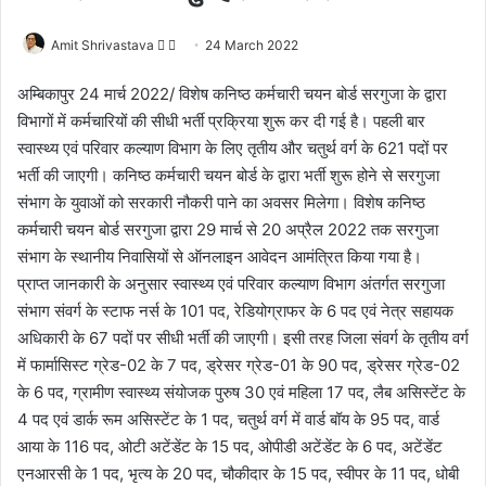
Amit Shrivastava
F
S
24 March 2022
o
e
अम्बिकापुर 24 मार्च 2022/ विशेष कनिष्ठ कर्मचारी चयन बोर्ड सरगुजा के द्वारा
l
n
विभागों में कर्मचारियों की सीधी भर्ती प्रक्रिया शुरू कर दी गई है। पहली बार
l
d
स्वास्थ्य एवं परिवार कल्याण विभाग के लिए तृतीय और चतुर्थ वर्ग के 621 पदों पर
o
a
भर्ती की जाएगी। कनिष्ठ कर्मचारी चयन बोर्ड के द्वारा भर्ती शुरू होने से सरगुजा
w
n
संभाग के युवाओं को सरकारी नौकरी पाने का अवसर मिलेगा। विशेष कनिष्ठ
o
e
कर्मचारी चयन बोर्ड सरगुजा द्वारा 29 मार्च से 20 अप्रैल 2022 तक सरगुजा
n
m
X
a
संभाग के स्थानीय निवासियों से ऑनलाइन आवेदन आमंत्रित किया गया है।
i
प्राप्त जानकारी के अनुसार स्वास्थ्य एवं परिवार कल्याण विभाग अंतर्गत सरगुजा
l
संभाग संवर्ग के स्टाफ नर्स के 101 पद, रेडियोग्राफर के 6 पद एवं नेत्र सहायक
अधिकारी के 67 पदों पर सीधी भर्ती की जाएगी। इसी तरह जिला संवर्ग के तृतीय वर्ग
में फार्मासिस्ट ग्रेड-02 के 7 पद, ड्रेसर ग्रेड-01 के 90 पद, ड्रेसर ग्रेड-02
के 6 पद, ग्रामीण स्वास्थ्य संयोजक पुरुष 30 एवं महिला 17 पद, लैब असिस्टेंट के
4 पद एवं डार्क रूम असिस्टेंट के 1 पद, चतुर्थ वर्ग में वार्ड बॉय के 95 पद, वार्ड
आया के 116 पद, ओटी अटेंडेंट के 15 पद, ओपीडी अटेंडेंट के 6 पद, अटेंडेंट
एनआरसी के 1 पद, भृत्य के 20 पद, चौकीदार के 15 पद, स्वीपर के 11 पद, धोबी