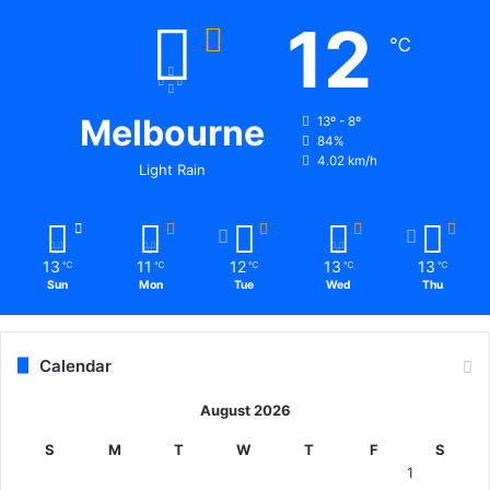
भ
12
र्ती
℃
हु
ई
प्र
Melbourne
13º - 8º
सू
84%
ता
4.02 km/h
Light Rain
की
डॉ
क्ट
रों
ने
13
11
12
13
13
℃
℃
℃
℃
℃
Sun
Mon
Tue
Wed
Thu
न
हीं
ली
सु
Calendar
ध
.
August 2026
.
अ
S
M
T
W
T
F
S
स्प
1