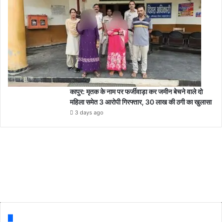
य
मी
डि
या
क
र्मि
यों
के
ह
कापुर: मृतक के नाम पर फर्जीवाड़ा कर जमीन बेचने वाले दो
स्त
महिला समेत 3 आरोपी गिरफ्तार, 30 लाख की ठगी का खुलासा
क्षे
3 days ago
प
के
बा
द
त
ह
सी
ल
दा
र
Follow us
ने