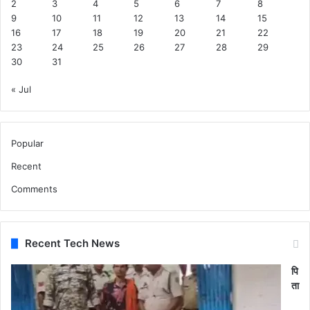
ता
2
3
4
5
6
7
8
ल
9
10
11
12
13
14
15
प
16
17
18
19
20
21
22
हुं
23
24
25
26
27
28
29
चे
30
31
सी
ए
« Jul
म
ए
च
Popular
ओ
जां
Recent
च
Comments
में
र
हे
म
Recent Tech News
स
गु
पि
ल
ता
.
.