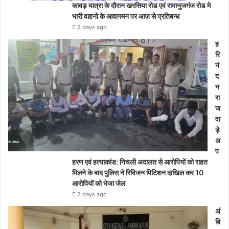
श
कावड़ यात्रा के दौरान खरसिया रोड एवं रामानुजगंज रोड मे
व
भारी वाहनो के आवागमन पर आज़ से प्रतिबन्ध
वा
2 days ago
ह
ह
न
रि
का
नं
इं
द
त
न
जा
रा
र
ज
क
वा
र
ड़े
ते
अ
प
प
रि
हरण एवं हत्याकांड: निचली अदालत से आरोपियों को राहत
ज
मिलने के बाद पुलिस ने रिविजन पिटिशन दाखिल कर 10
न
आरोपियों को भेजा जेल
.
2 days ago
.
स्था
अं
नी
बि