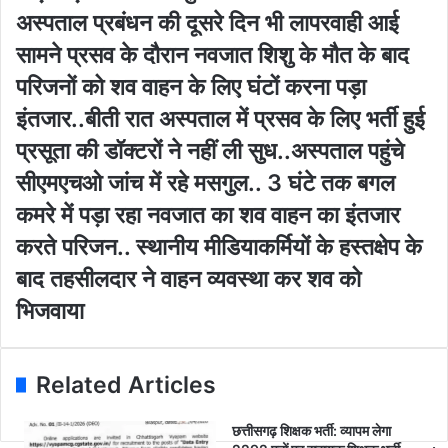
E
ब
अ
अस्पताल प्रबंधन की दूसरे दिन भी लापरवाही आई
m
द
स्प
सामने प्रसव के दौरान नवजात शिशु के मौत के बाद
a
मा
ता
i
शों
ल
परिजनों को शव वाहन के लिए घंटों करना पड़ा
l
ने
प्र
इंतजार..बीती रात अस्पताल में प्रसव के लिए भर्ती हुई
a
स
बं
d
र
ध
प्रसूता की डॉक्टरों ने नहीं ली सुध..अस्पताल पहुंचे
d
स्व
न
सीएमएचओ जांच में रहे मसगुल.. 3 घंटे तक बगल
r
ती
की
e
शि
दू
कमरे में पड़ा रहा नवजात का शव वाहन का इंतजार
s
शु
स
करते परिजन.. स्थानीय मीडियाकर्मियों के हस्तक्षेप के
s
मं
रे
दि
दि
बाद तहसीलदार ने वाहन व्यवस्था कर शव को
र
न
भिजवाया
में
भी
आ
ला
ग
प
ज़
र
Related Articles
नी
वा
ए
ही
छत्तीसगढ़ शिक्षक भर्ती: व्यापम लेगा
वं
आ