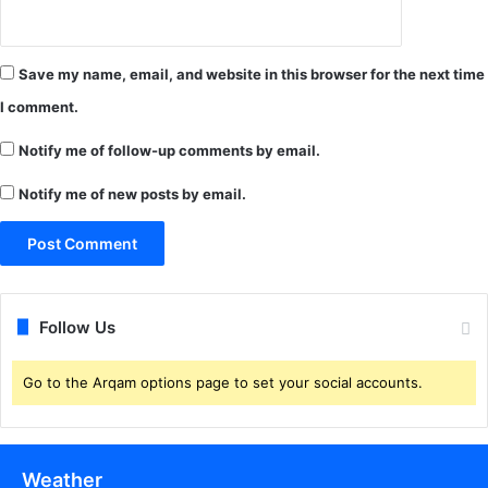
इं
त
जा
Save my name, email, and website in this browser for the next time
र
I comment.
.
.
Notify me of follow-up comments by email.
बी
ती
Notify me of new posts by email.
रा
त
अ
स्प
ता
ल
Follow Us
में
प्र
Go to the Arqam options page to set your social accounts.
स
व
के
लि
ए
Weather