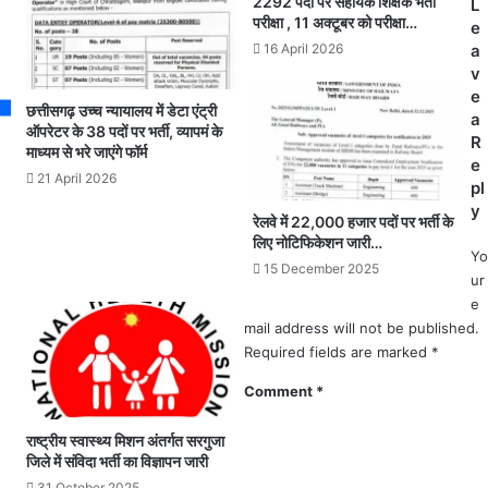
2292 पदों पर सहायक शिक्षक भर्ती
L
तो
ई
परीक्षा , 11 अक्टूबर को परीक्षा…
e
ड़
सा
16 April 2026
a
फो
म
v
ड़
ने
e
.
प्र
छत्तीसगढ़ उच्च न्यायालय में डेटा एंट्री
a
.
स
ऑपरेटर के 38 पदों पर भर्ती, व्यापमं के
R
ला
व
माध्यम से भरे जाएंगे फॉर्म
e
खों
के
21 April 2026
pl
का
दौ
y
नु
रा
रेलवे में 22,000 हजार पदों पर भर्ती के
क
न
लिए नोटिफिकेशन जारी…
Yo
सा
न
15 December 2025
ur
न
व
e
जा
mail address will not be published.
त
Required fields are marked
*
शि
शु
Comment
*
के
मौ
राष्ट्रीय स्वास्थ्य मिशन अंतर्गत सरगुजा
त
जिले में संविदा भर्ती का विज्ञापन जारी
के
31 October 2025