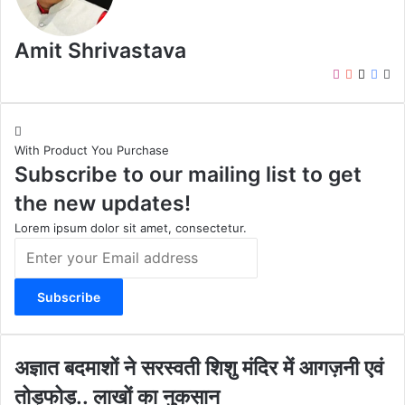
Amit Shrivastava
I
Y
X
F
W
n
o
a
e
s
u
c
b
t
T
e
s
With Product You Purchase
a
u
b
i
Subscribe to our mailing list to get
g
b
o
t
r
e
o
e
the new updates!
a
k
m
Lorem ipsum dolor sit amet, consectetur.
E
n
t
e
r
y
o
अ
अज्ञात बदमाशों ने सरस्वती शिशु मंदिर में आगज़नी एवं
u
ज्ञा
तोड़फोड़.. लाखों का नुकसान
r
त