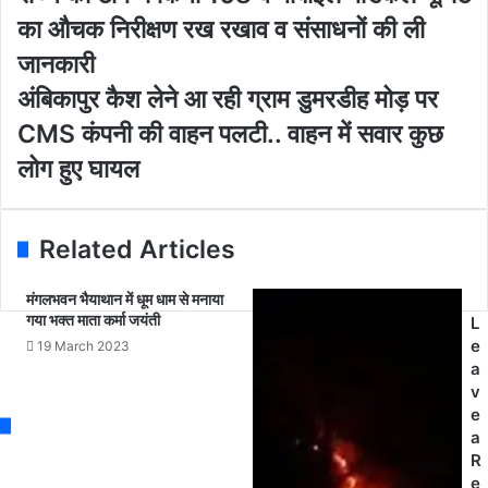
u
ज्य
का औचक निरीक्षण रख रखाव व संसाधनों की ली
r
की
E
टी
जानकारी
m
म
अं
अंबिकापुर कैश लेने आ रही ग्राम डुमरडीह मोड़ पर
a
ने
बि
i
कि
CMS कंपनी की वाहन पलटी.. वाहन में सवार कुछ
का
l
या
पु
लोग हुए घायल
a
1
र
d
0
कै
d
8
श
r
व
Related Articles
ले
e
मो
ने
s
बा
आ
मंगलभवन भैयाथान में धूम धाम से मनाया
s
इ
गया भक्त माता कर्मा जयंती
र
L
ल
ही
e
19 March 2023
मे
ग्रा
a
डि
म
v
क
डु
e
ल
म
a
यू
र
R
नि
डी
e