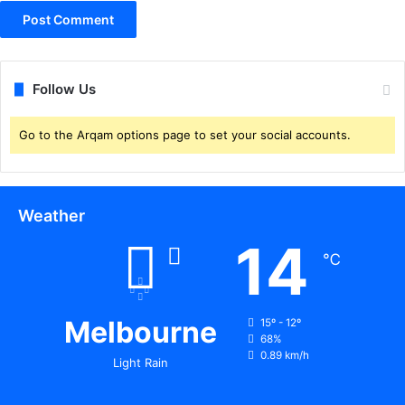
Follow Us
Go to the Arqam options page to set your social accounts.
Weather
14
℃
Melbourne
15º - 12º
68%
0.89 km/h
Light Rain