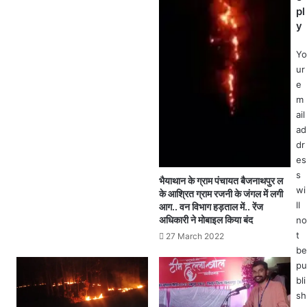
ट
ह
pl
का
मो
y
औ
ड़
च
प
Yo
क
र
ur
नि
C
e
री
M
m
क्ष
S
ail
ण
कं
ad
र
प
dr
ख
नी
es
र
की
खा
s
भैयाथान के ग्राम पंचायत बैजनाथपुर ल
वा
व
wi
के आश्रित ग्राम रजनी के जंगल में लगी
ह
व
ll
आग.. वन विभाग हड़ताल में.. रेंज
न
सं
अधिकारी ने मोबाइल किया बंद
no
प
सा
t
27 March 2022
ल
ध
be
टी
नों
pu
.
की
bli
.
ली
sh
वा
जा