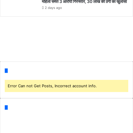
महिला समेत 3 आरोपी गिरफ्तार, 30 लाख की ठगी का खुलासा
2 days ago
Follow us
Error Can not Get Posts, Incorrect account info.
Categories
Business
(1)
CORONA
(3)