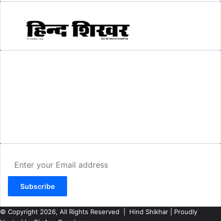
AMIT SHRIWASTAVA
(Editor)
Hind Shikhar
Add - Akashwani Chowk, Ambikapur, Distt- Surguja, C.G. Pin no.-
497001
Mo. No. - 9479235154
Email - hindshikhar@gmail.com
Enter
your
Email
address
© Copyright 2026, All Rights Reserved |
Hind Shikhar
| Proudly