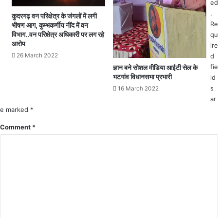
ed
ह
न
.
न
कुदरगढ़ वन परिक्षेत्र के जंगलों में लगी
का
Re
में
भीषण आग, कुम्भकर्णीय नींद में वन
री
विभाग..वन परिक्षेत्र अधिकारी पर लग रहे
स
qu
आरोप
वा
ire
र
26 March 2022
d
कु
fie
ज्ञान बने सोशल मीडिया आईटी सेल के
छ
भटगांव विधानसभा प्रभारी
ld
लो
s
16 March 2022
ग
ar
हु
e marked
*
ए
घा
Comment
*
य
ल