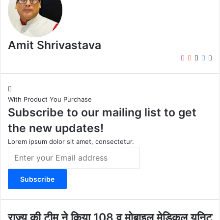
Amit Shrivastava
I
Y
X
F
W
n
o
a
e
s
u
c
b
t
T
e
s
With Product You Purchase
a
u
b
i
Subscribe to our mailing list to get
g
b
o
t
r
e
o
e
the new updates!
a
k
m
Lorem ipsum dolor sit amet, consectetur.
E
n
t
e
r
y
o
रा
राज्य की टीम ने किया 108 व मोबाइल मेडिकल यूनिट