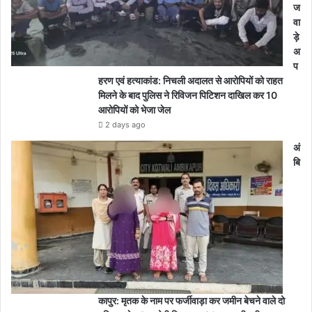
ज
वा
ड़े
अ
प
हरण एवं हत्याकांड: निचली अदालत से आरोपियों को राहत
मिलने के बाद पुलिस ने रिविजन पिटिशन दाखिल कर 10
आरोपियों को भेजा जेल
2 days ago
अं
बि
कापुर: मृतक के नाम पर फर्जीवाड़ा कर जमीन बेचने वाले दो