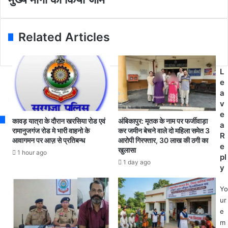
l
भै
ब्जा
a
या
को
d
था
ले
Related Articles
d
न
क
r
में
र
e
ग
ग्रा
s
ण
मी
L
s
तं
णों
e
त्र
में
a
दि
रो
v
व
ष
e
कावड़ यात्रा के दौरान खरसिया रोड एवं
अंबिकापुर: मृतक के नाम पर फर्जीवाड़ा
स
ग्रा
a
रामानुजगंज रोड मे भारी वाहनो के
कर जमीन बेचने वाले दो महिला समेत 3
ह
म
R
आवागमन पर आज़ से प्रतिबन्ध
आरोपी गिरफ्तार, 30 लाख की ठगी का
र्षो
स
e
खुलासा
1 hour ago
ल्ला
भा
pl
1 day ago
स
में
y
से
न
म
हीं
Yo
ना
प
ur
या
हुं
e
ग
चे
m