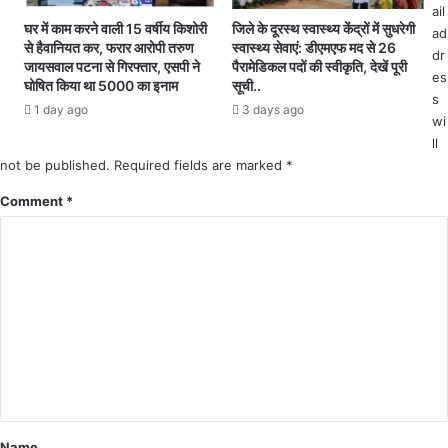
या
को
ail
ई
घर में काम करने वाली 15 वर्षीय किशोरी
जिले के दूरस्थ स्वास्थ्य केंद्रों में सुधरेगी
ad
से हैवानियत कर, फरार आरोपी तरुण
स्वास्थ्य सेवाएं: डीएमएफ मद से 26
अ
dr
जायसवाल पटना से गिरफ्तार, एसपी ने
पैरामेडिकल पदों की स्वीकृति, देखें पूरी
धि
es
घोषित किया था 5000 का इनाम
सूची..
का
s
1 day ago
3 days ago
री
wi
तो
ll
आ
not be published.
Required fields are marked
*
क्रो
शि
Comment
*
त
ग्रा
मी
णों
ने
मु
ख्य
मा
र्गो
को
कि
Name
या