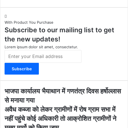
n
o
a
e
s
u
c
b
t
T
e
s
With Product You Purchase
a
u
b
i
Subscribe to our mailing list to get
g
b
o
t
r
e
o
e
the new updates!
a
k
m
Lorem ipsum dolor sit amet, consectetur.
E
n
t
e
r
y
o
भा
भाजपा कार्यालय भैयाथान में गणतंत्र दिवस हर्षोल्लास
u
ज
से मनाया गया
r
पा
E
का
अ
अवैध कब्जा को लेकर ग्रामीणों में रोष ग्राम सभा में
m
र्या
वै
नहीं पहुंचे कोई अधिकारी तो आक्रोशित ग्रामीणों ने
a
ल
ध
i
य
क
मुख्य मार्गो को किया जाम