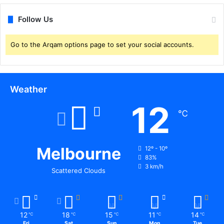
Follow Us
Go to the Arqam options page to set your social accounts.
Weather
12
℃
Melbourne
12º - 10º
83%
3 km/h
Scattered Clouds
12
18
15
11
14
℃
℃
℃
℃
℃
Fri
Sat
Sun
Mon
Tue