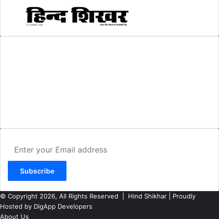
AMIT SHRIWASTAVA
(Editor)
Hind Shikhar
Add - Akashwani Chowk, Ambikapur, Distt- Surguja, C.G. Pin no.-
497001
Mo. No. - 9479235154
Email - hindshikhar@gmail.com
Enter
your
Email
address
© Copyright 2026, All Rights Reserved |
Hind Shikhar
| Proudly
Hosted by
DigApp Developers
About Us