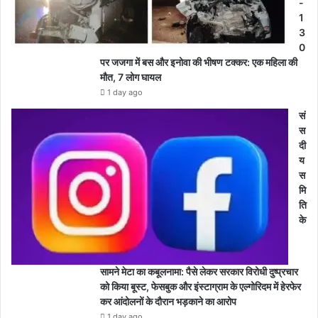
-
1
3
0
पर जजगा में बस और इनोवा की भीषण टक्कर: एक महिला की
मौत, 7 लोग घायल
1 day ago
सं
स
दी
य
स
मि
ति
के
सामने मेटा का कबूलनामा: पैसे लेकर सरकार विरोधी दुष्प्रचार
को किया बूस्ट, फेसबुक और इंस्टाग्राम के एल्गोरिदम में हेरफेर
कर आंदोलनों के दौरान भड़काने का आरोप
1 day ago