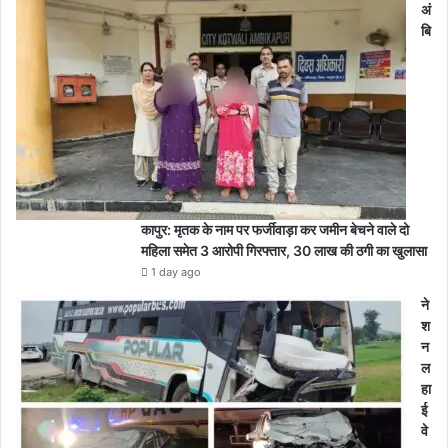
अं
बि
कापुर: मृतक के नाम पर फर्जीवाड़ा कर जमीन बेचने वाले दो
महिला समेत 3 आरोपी गिरफ्तार, 30 लाख की ठगी का खुलासा
1 day ago
ने
श
न
ल
हा
ई
वे