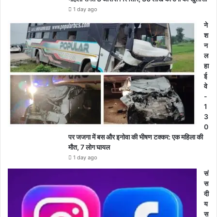
1 day ago
ने
श
न
ल
हा
ई
वे
-
1
3
0
पर जजगा में बस और इनोवा की भीषण टक्कर: एक महिला की
मौत, 7 लोग घायल
1 day ago
सं
स
दी
य
स