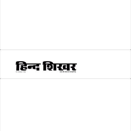
शिक्षा
(146)
श्री रामलला प्राण प्रतिष्ठा
(3)
सकारात्मक खबर
(2)
सम्पादकीय
(6)
स्वरोजगार
(6)
AMIT SHRIWASTAVA
(Editor)
Hind Shikhar
Add - Akashwani Chowk, Ambikapur, Distt- Surguja, C.G. Pin no.-
497001
Mo. No. - 9479235154
Email - hindshikhar@gmail.com