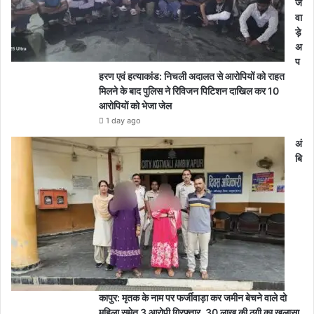
ज
वा
ड़े
अ
प
हरण एवं हत्याकांड: निचली अदालत से आरोपियों को राहत
मिलने के बाद पुलिस ने रिविजन पिटिशन दाखिल कर 10
आरोपियों को भेजा जेल
1 day ago
अं
बि
कापुर: मृतक के नाम पर फर्जीवाड़ा कर जमीन बेचने वाले दो
महिला समेत 3 आरोपी गिरफ्तार, 30 लाख की ठगी का खुलासा