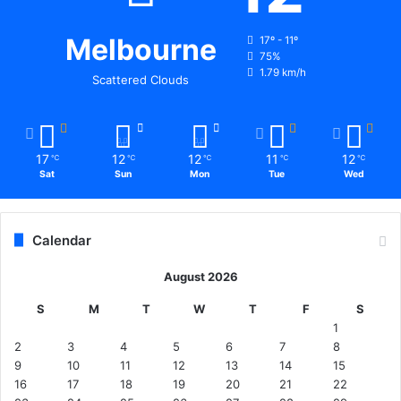
Melbourne
17º - 11º
75%
1.79 km/h
Scattered Clouds
17
12
12
11
12
℃
℃
℃
℃
℃
Sat
Sun
Mon
Tue
Wed
Calendar
August 2026
S
M
T
W
T
F
S
1
2
3
4
5
6
7
8
9
10
11
12
13
14
15
16
17
18
19
20
21
22