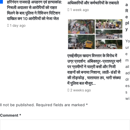
ने
रा
हरिनंदन राजवाड़े अपहरण एवं हत्याकांड:
अधिकारियों और कर्मचारियों के तबादले
a
श
ब
निचली अदालत से आरोपियों को राहत
1 week ago
R
मिलने के बाद पुलिस ने रिविजन पिटिशन
ह
च्चो
e
दाखिल कर 10 आरोपियों को भेजा जेल
र
को
pl
के
बां
1 day ago
y
घु
टा
मं
ग
Yo
तू
या
ur
प
निः
e
एसईसीएल खदान विस्तार के विरोध में
शु
शु
m
उग्र प्रदर्शन: अंबिकापुर-प्रतापपुर मार्ग
ओं
ल्क
ail
पर ग्रामीणों ने यात्री बसों और निजी
को
च
वाहनों को बनाया निशाना, लाठी-डंडों से
ad
5
प्प
की तोड़फोड़ , यातायात ठप, भारी संख्या
dr
1
ल
में पुलिस बल मौजूद…
es
0
2 weeks ago
s
0
रो
wi
टि
ll not be published.
Required fields are marked
*
यां
Comment
*
खि
ला
क