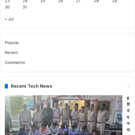
23
24
25
26
27
28
29
30
31
« Jul
Popular
Recent
Comments
Recent Tech News
ह
रि
नं
द
न
रा