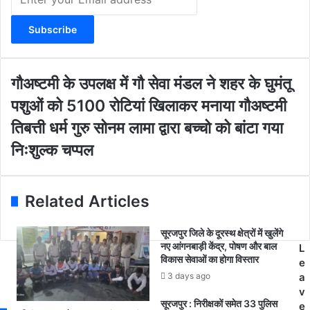
n
t
e
r
y
o
गौ
गौअष्टमी के उपलक्ष में गौ सेवा मंडल ने शहर के घुमंतू
u
अ
पशुओं को 5100 रोटियां खिलाकर मनाया गौअष्टमी
r
ष्ट
E
मी
ति
तिबत्ती धर्म गुरु सोनम लामा द्वारा बच्चो को बांटा गया
m
के
ब
निःशुल्क चप्पल
a
उ
त्ती
i
प
ध
l
ल
र्म
a
क्ष
गु
Related Articles
d
में
रु
d
गौ
सो
सूरजपुर जिले के दूरस्थ क्षेत्रों में खुलेंगे
r
से
न
नए आंगनबाड़ी केंद्र, पोषण और बाल
L
e
वा
म
विकास सेवाओं का होगा विस्तार
e
s
मं
ला
3 days ago
a
s
ड
मा
v
ल
द्वा
सूरजपुर : निरीक्षकों समेत 33 पुलिस
e