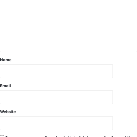
र
म
ना
या
गौ
अ
ष्ट
मी
Name
Email
Website