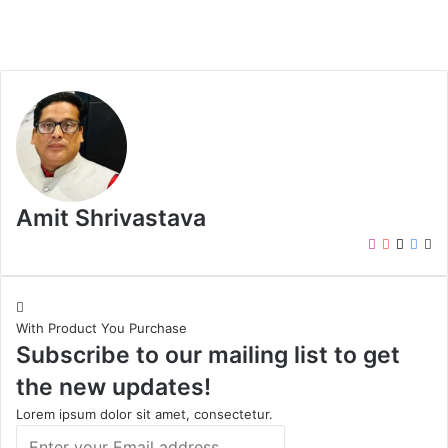
Amit Shrivastava
I
Y
X
F
W
n
o
a
e
s
u
c
b
t
T
e
s
With Product You Purchase
a
u
b
i
Subscribe to our mailing list to get
g
b
o
t
r
e
o
e
the new updates!
a
k
m
Lorem ipsum dolor sit amet, consectetur.
E