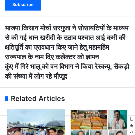
t
e
r
y
o
भा
भाजपा किसान मोर्चा सरगुजा ने सोसायटियों के माध्यम
u
ज
से की गई धान खरीदी के उठाव पश्चात आई कमी की
r
पा
E
कि
क्षतिपूर्ति का प्रावधान किए जाने हेतु महामहिम
m
सा
राज्यपाल के नाम दिए कलेक्टर को ज्ञापन
a
न
i
मो
कुं
कुंए में गिरे भालू को वन विभाग ने किया रेस्कयू, सैकड़ो
l
र्चा
ए
की संख्या में लोग रहे मौजूद
a
स
में
d
र
गि
d
गु
रे
r
जा
भा
Related Articles
e
ने
लू
s
सो
को
s
सा
व
L
य
न
e
टि
वि
a
यों
भा