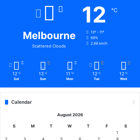
12
℃
Melbourne
13º - 11º
69%
2.68 km/h
Scattered Clouds
12
13
11
12
12
℃
℃
℃
℃
℃
Sat
Sun
Mon
Tue
Wed
Calendar
August 2026
S
M
T
W
T
F
S
1
2
3
4
5
6
7
8