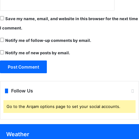
म
हि
म
Save my name, email, and website in this browser for the next time
रा
ज्य
I comment.
पा
ल
Notify me of follow-up comments by email.
के
Notify me of new posts by email.
ना
म
दि
ए
क
ले
Follow Us
क्ट
र
को
Go to the Arqam options page to set your social accounts.
ज्ञा
प
न
Weather