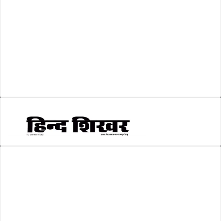
शिक्षा
(146)
श्री रामलला प्राण प्रतिष्ठा
(3)
सकारात्मक खबर
(2)
सम्पादकीय
(6)
स्वरोजगार
(6)
AMIT SHRIWASTAVA
(Editor)
Hind Shikhar
Add - Akashwani Chowk, Ambikapur, Distt- Surguja, C.G. Pin no.-
497001
Mo. No. - 9479235154