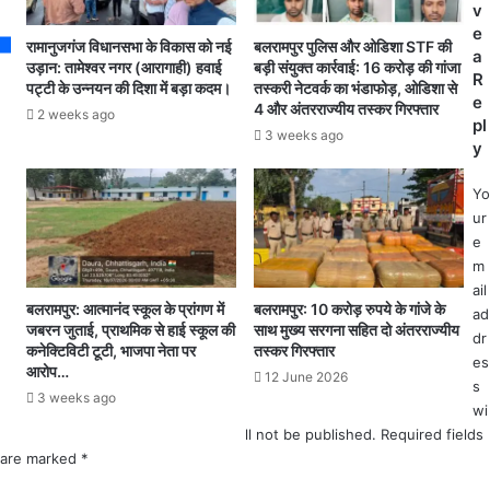
v
के
ग
e
मा
ने
रामानुजगंज विधानसभा के विकास को नई
बलरामपुर पुलिस और ओडिशा STF की
a
ध्य
कि
उड़ान: तामेश्वर नगर (आरागाही) हवाई
बड़ी संयुक्त कार्रवाई: 16 करोड़ की गांजा
R
म
पट्टी के उन्नयन की दिशा में बड़ा कदम।
तस्करी नेटवर्क का भंडाफोड़, ओडिशा से
या
e
4 और अंतरराज्यीय तस्कर गिरफ्तार
से
रे
2 weeks ago
pl
की
स्क
3 weeks ago
y
ग
यू
ई
,
Yo
धा
सै
ur
न
क
e
ख
ड़ो
m
री
की
ail
दी
सं
बलरामपुर: आत्मानंद स्कूल के प्रांगण में
बलरामपुर: 10 करोड़ रुपये के गांजे के
ad
के
ख्या
जबरन जुताई, प्राथमिक से हाई स्कूल की
साथ मुख्य सरगना सहित दो अंतरराज्यीय
dr
उ
में
कनेक्टिविटी टूटी, भाजपा नेता पर
तस्कर गिरफ्तार
es
ठा
लो
आरोप…
12 June 2026
व
s
ग
3 weeks ago
प
wi
र
श्चा
हे
ll not be published.
Required fields
त
मौ
are marked
*
आ
जू