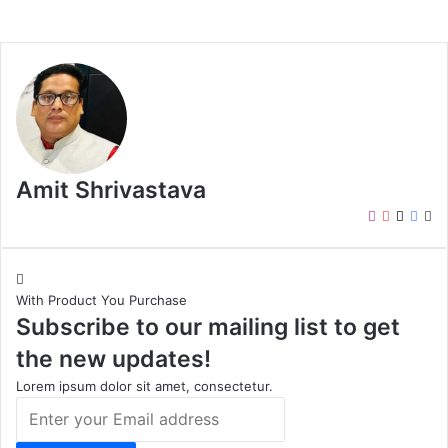
Amit Shrivastava
I
Y
X
F
W
n
o
a
e
s
u
c
b
t
T
e
s
With Product You Purchase
a
u
b
i
Subscribe to our mailing list to get
g
b
o
t
r
e
o
e
the new updates!
a
k
m
Lorem ipsum dolor sit amet, consectetur.
E
n