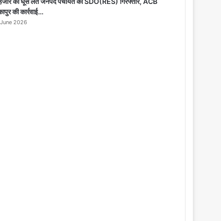
o
हजार की घूस लेते जनपद पंचायत का SDO(RES) गिरफ्तार, ACB
s
कापुर की कार्रवाई…
e
 June 2026