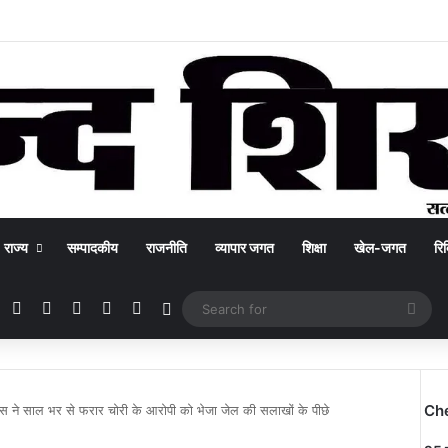
राज्य
सम्पादकीय
राजनीति
व्यापार जगत
शिक्षा
खेल-जगत
रिक
Facebook
X
YouTube
Instagram
WhatsApp
Switch skin
Sea
for
Ch
िस ने साल भर से फरार चोरी के आरोपी को भेजा जेल की सलाखों के पीछे