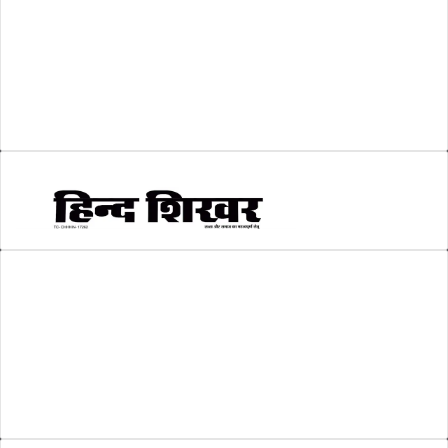
श्री रामलला प्राण प्रतिष्ठा
(3)
सकारात्मक खबर
(2)
सम्पादकीय
(6)
स्वरोजगार
(6)
AMIT SHRIWASTAVA
(Editor)
Hind Shikhar
Add - Akashwani Chowk, Ambikapur, Distt- Surguja, C.G. Pin no.-
497001
Mo. No. - 9479235154
Email - hindshikhar@gmail.com