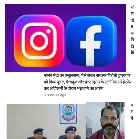
सं
स
दी
य
स
मि
ति
के
सामने मेटा का कबूलनामा: पैसे लेकर सरकार विरोधी दुष्प्रचार
को किया बूस्ट, फेसबुक और इंस्टाग्राम के एल्गोरिदम में हेरफेर
कर आंदोलनों के दौरान भड़काने का आरोप
9 hours ago
घ
र
में