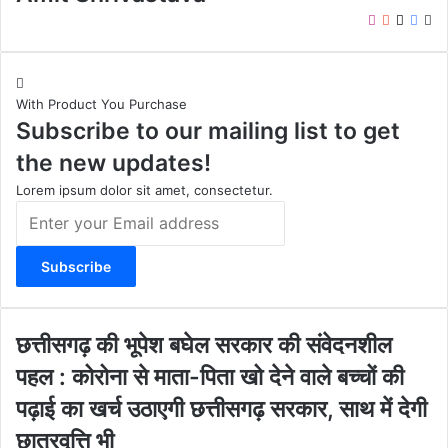
I
Y
X
F
W
n
o
a
e
s
u
c
b
t
T
e
s
With Product You Purchase
a
u
b
i
Subscribe to our mailing list to get
g
b
o
t
r
e
o
e
the new updates!
a
k
m
Lorem ipsum dolor sit amet, consectetur.
E
n
t
e
r
y
o
छ
छत्तीसगढ़ की भूपेश बघेल सरकार की संवेदनशील
u
त्ती
पहल : कोरोना से माता-पिता खो देने वाले बच्चों की
r
स
E
ग
पढ़ाई का खर्च उठाएगी छत्तीसगढ़ सरकार, साथ में देगी
m
ढ़
छात्रवृृृत्ति भी
a
की