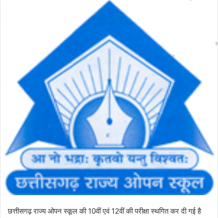
l
n
l
d
o
a
w
n
o
e
n
m
X
a
i
l
छत्तीसगढ़ राज्य ओपन स्कूल की 10वीं एवं 12वीं की परीक्षा स्थगित कर दी गई है