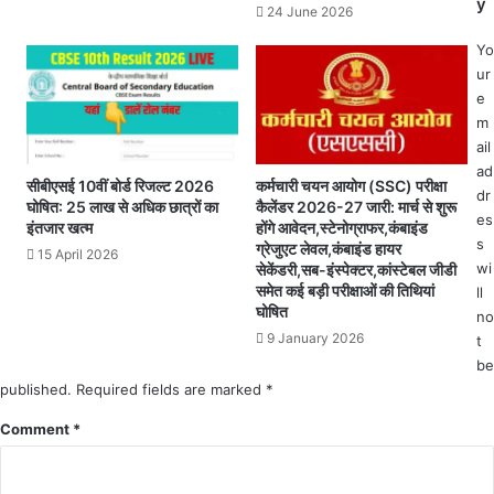
y
को
24 June 2026
धि
रो
यो
Yo
ना
ज
ur
से
ना
e
मा
की
m
ता
8
ail
-
वीं
ad
पि
कि
सीबीएसई 10वीं बोर्ड रिजल्ट 2026
कर्मचारी चयन आयोग (SSC) परीक्षा
dr
ता
स्‍त
घोषित: 25 लाख से अधिक छात्रों का
कैलेंडर 2026-27 जारी: मार्च से शुरू
खो
es
जा
इंतजार खत्म
होंगे आवेदन,स्टेनोग्राफर,कंबाइंड
दे
s
री
ग्रेजुएट लेवल,कंबाइंड हायर
15 April 2026
ने
क
wi
सेकेंडरी,सब-इंस्पेक्टर,कांस्टेबल जीडी
वा
समेत कई बड़ी परीक्षाओं की तिथियां
रें
ll
घोषित
ले
गे
no
ब
.
9 January 2026
t
च्चों
9
be
की
.
published.
Required fields are marked
*
प
5
ढ़ा
Comment
*
क
ई
रो
का
ड़