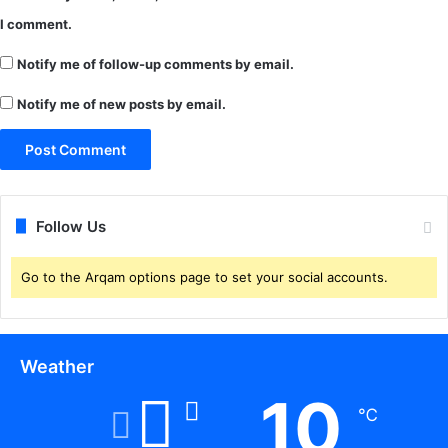
त्र
के
I comment.
वृृृ
मा
त्ति
ध्य
Notify me of follow-up comments by email.
भी
म
से
Notify me of new posts by email.
ट्रां
स
फ
र
Follow Us
Go to the Arqam options page to set your social accounts.
Weather
10
℃