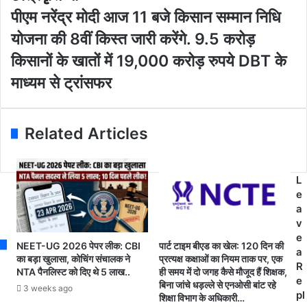
i
भू
पी
पीएम नरेंद्र मोदी आज 11 बजे किसान सम्‍मान निधि
l
पे
ए
योजना की 8वीं किस्‍त जारी करेंगे. 9.5 करोड़
a
श
म
d
ब
न
किसानों के खातों में 19,000 करोड़ रुपये DBT के
d
घे
रें
माध्यम से ट्रांसफर
r
ल
द्र
e
स
मो
s
र
दी
s
का
आ
Related Articles
र
ज
की
1
सं
1
L
वे
ब
e
द
जे
a
न
कि
v
शी
सा
e
ल
न
NEET-UG 2026 पेपर लीक: CBI
पार्ट टाइम बीएड का खेल: 120 दिन की
a
प
स
का बड़ा खुलासा, कोचिंग संचालक ने
प्रत्यक्ष कक्षाओं का नियम ताक पर, एक
R
ह
NTA पैनलिस्ट को दिए थे 5 लाख..
ही समय में दो जगह कैसे मौजूद हैं शिक्षक,
म्‍मा
e
बिना जांचे धड़ल्ले से एनओसी बांट रहे
ल
न
3 weeks ago
pl
शिक्षा विभाग के अधिकारी…
:
नि