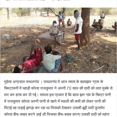
o
e
l
n
l
d
o
a
w
n
o
e
n
m
X
a
i
l
मुकेश अग्रवाल पत्थलगांव । पत्थलगांव में आज तमता के बालाझार ग्राम के
चिमटापानी में पहाड़ी कोरवा राजकुमार ने अपनी 70 साल की दादी को लात मुक्के से
मार कर हत्या कर दी गई। मामला इस प्रकार है कि बाला झार गांव के चिमटा पानी
में राजकुमार कोरवा अपनी पत्नी से खाने में मछली की कमी को लेकर पत्नी की
पिटाई वह लड़ाई झगड़ा कर रहा था जिसको देखकर उसकी बूढ़ी दादी फुलमेत
कोरवा बीच-बचाव करने आई थी जिसका बीच-बचाव करना उसकी दादी को महंगा