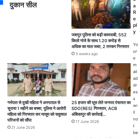
-
को
दुकान सील
a
घू
मि
R
म
ले
e
क
1
pl
र
5
y
बे
को
जशपुर पुलिस को बड़ी कामयाबी, 552
किलो गांजे के साथ 1.20 करोड़ से
च
रो
Yo
अधिक का माल जब्त, 2 तस्कर गिरफ्तार
ने
ना
ur
का
सं
3 weeks ago
e
आ
क्र
m
दे
मि
ail
श
त
ad
2
म
dr
4
री
es
अ
ज
प्रै
नो
s
गर्भपात से दुखी महिला ने अस्पताल से
25 हजार की घूस लेते जनपद पंचायत का
ल
ड
wi
चुराया 1 महीने का बच्चा, पुलिस ने आरोपी
SDO(RES) गिरफ्तार, ACB
से
ल
ll
महिला को गिरफ्तार कर मासूम को सकुशल
अंबिकापुर की कार्रवाई…
ला
अ
no
परिजनों को सौंपा
17 June 2026
गू
धि
t
21 June 2026
हो
का
be
गा
री