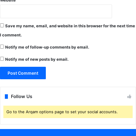
Website
ल
ने
नि
य
Save my name, email, and website in this browser for the next time
मो
I comment.
का
उ
Notify me of follow-up comments by email.
ल्लं
घ
Notify me of new posts by email.
न
क
र
ने
वा
ले
Follow Us
5
8
Go to the Arqam options page to set your social accounts.
लो
गों
से
व