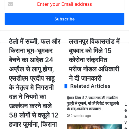
E
n
t
e
r
y
o
ठे
ठेलो में सब्जी, फल और
ल
लखनपुर विकासखंड में
u
लो
ख
किराना घूम-घूमकर
बुधवार को मिले 15
r
में
न
E
स
पु
बेचने का आदेश 24
कोरोना संक्रमित
m
ब्जी
र
अप्रैल से लागू होगा,
मरीज नोडल अधिकारी
a
,
वि
i
फ
का
एसडीएम प्रदीप साहू
ने दी जानकारी
l
ल
स
Related Articles
a
के नेतृत्व मे निगरानी
औ
खं
d
र
ड
दल ने नियमो का
हैवान पिता ने 3 साल तक की नाबालिग
d
कि
में
पुत्री से दुष्कर्म, मां की रिपोर्ट पर खुलासे
L
r
उल्लंघन करने वाले
रा
बु
के बाद आजीवन कारावास..
e
e
ना
ध
58 लोगों से वसूले 12
2 weeks ago
a
s
घू
वा
v
s
हजार जुर्माना, किराना
म
र
e