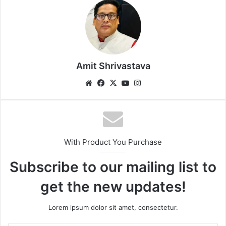
Amit Shrivastava
We
Fa
X
Yo
Ins
bsi
ce
uT
tag
te
bo
ub
ra
ok
e
m
With Product You Purchase
Subscribe to our mailing list to
get the new updates!
Lorem ipsum dolor sit amet, consectetur.