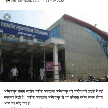
Amit Shrivastava
F
S
24 May 2020
o
e
l
n
l
d
o
a
w
n
o
e
n
m
X
a
i
l
अम्बिकापुर संभाग स्तरीय कोविड़ अस्पताल अम्बिकापुर को कोरोना की लडाई में बड़ी
सफलता मिली है। कोविड़ अस्पताल अम्बिकापुर से एक कोरोना मरीज स्वस्थ होकर
अपने घर लौट गया है।