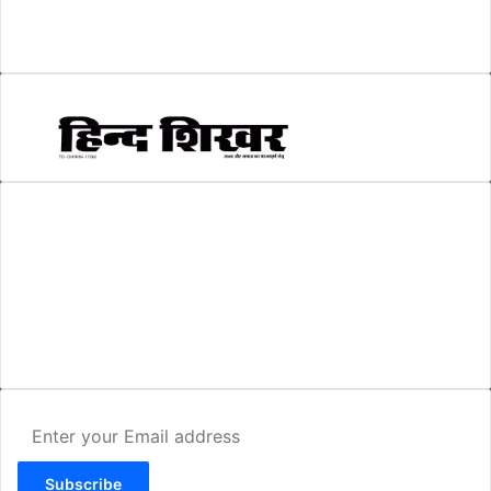
सम्पादकीय
(6)
स्वरोजगार
(6)
AMIT SHRIWASTAVA
(Editor)
Hind Shikhar
Add - Akashwani Chowk, Ambikapur, Distt- Surguja, C.G. Pin no.-
497001
Mo. No. - 9479235154
Email - hindshikhar@gmail.com
Enter
your
Email