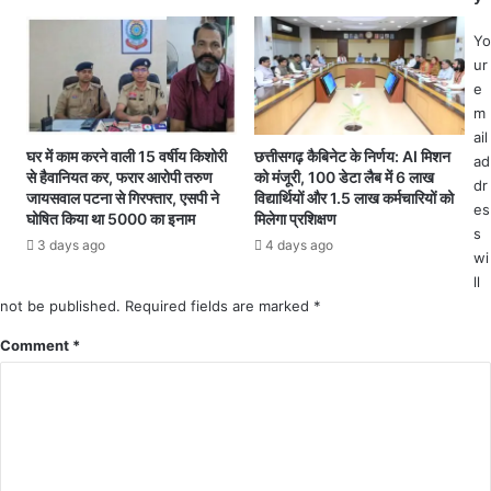
का
यू
कॉ
.
Yo
न्टे
डी
ur
क्ट
.
e
ट्रे
मिं
m
सिं
ज
ail
ग
.
घर में काम करने वाली 15 वर्षीय किशोरी
छत्तीसगढ़ कैबिनेट के निर्णय: AI मिशन
ad
का
से हैवानियत कर, फरार आरोपी तरुण
को मंजूरी, 100 डेटा लैब में 6 लाख
.
dr
का
जायसवाल पटना से गिरफ्तार, एसपी ने
विद्यार्थियों और 1.5 लाख कर्मचारियों को
.
es
म
घोषित किया था 5000 का इनाम
मिलेगा प्रशिक्षण
.
शु
s
3 days ago
4 days ago
.
रू
wi
म
प्र
ll
हु
शा
not be published.
Required fields are marked
*
आ
स
से
Comment
*
न
ने
हु
टा
आ
ई
अ
ज
ल
र
र्ट
ब