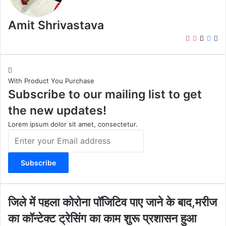
Amit Shrivastava
I
Y
X
F
W
n
o
a
e
s
u
c
b
t
T
e
s
With Product You Purchase
a
u
b
i
Subscribe to our mailing list to get
g
b
o
t
r
e
o
e
the new updates!
a
k
m
Lorem ipsum dolor sit amet, consectetur.
E
n
t
e
r
y
o
जि
जिले में पहला कोरोना पॉजिटिव पाए जाने के बाद,मरीज
u
ले
का कॉन्टेक्ट ट्रेसिंग का काम शुरू प्रशासन हुआ
r
में