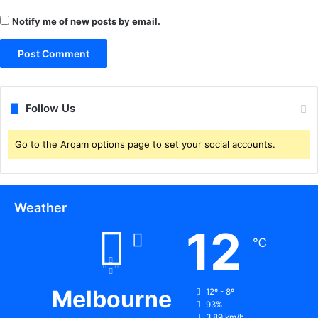
चे
पं
Notify me of new posts by email.
न
च
क्की
Follow Us
Go to the Arqam options page to set your social accounts.
Weather
12
℃
Melbourne
12º - 8º
93%
3.89 km/h