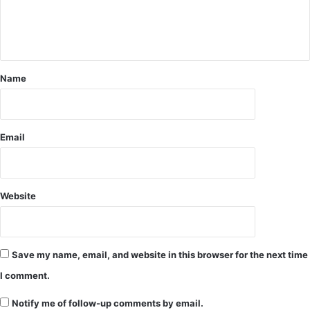
ना
ने
की
प्र
क्रि
Name
या
दे
ख
ने
वि
Email
धा
य
क
यू
Website
.
डी
.
मिं
Save my name, email, and website in this browser for the next time
ज
I comment.
प
हुं
Notify me of follow-up comments by email.