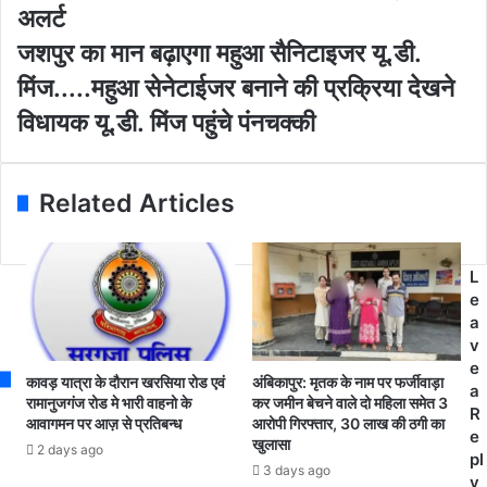
E
प
अलर्ट
m
ह
ज
जशपुर का मान बढ़ाएगा महुआ सैनिटाइजर यू.डी.
a
ला
श
i
को
मिंज.....महुआ सेनेटाईजर बनाने की प्रक्रिया देखने
पु
l
रो
र
विधायक यू.डी. मिंज पहुंचे पंनचक्की
a
ना
का
d
पॉ
मा
d
जि
न
r
टि
Related Articles
ब
e
व
ढ़ा
s
पा
ए
s
ए
गा
L
जा
म
e
ने
हु
a
के
आ
v
बा
सै
e
द
कावड़ यात्रा के दौरान खरसिया रोड एवं
अंबिकापुर: मृतक के नाम पर फर्जीवाड़ा
नि
a
,
रामानुजगंज रोड मे भारी वाहनो के
कर जमीन बेचने वाले दो महिला समेत 3
टा
R
म
आवागमन पर आज़ से प्रतिबन्ध
आरोपी गिरफ्तार, 30 लाख की ठगी का
इ
e
खुलासा
री
2 days ago
ज
pl
ज
3 days ago
र
y