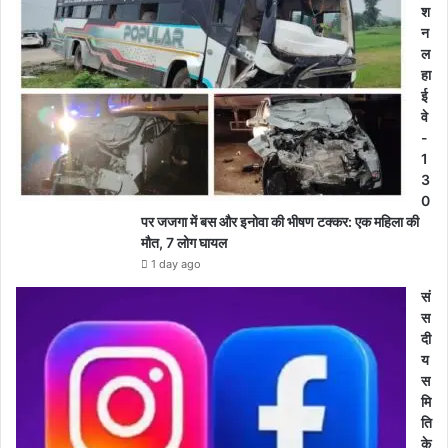
श
न
ल
हा
ई
वे
-
1
3
0
पर जजगा में बस और इनोवा की भीषण टक्कर: एक महिला की
मौत, 7 लोग घायल
1 day ago
सं
स
दी
य
स
मि
ति
के