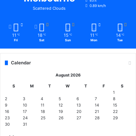
83%
0.89 km/h
Scattered Clouds
11
18
15
11
14
℃
℃
℃
℃
℃
Fri
Sat
Sun
Mon
Tue
Calendar
August 2026
S
M
T
W
T
F
S
1
2
3
4
5
6
7
8
9
10
11
12
13
14
15
16
17
18
19
20
21
22
23
24
25
26
27
28
29
30
31