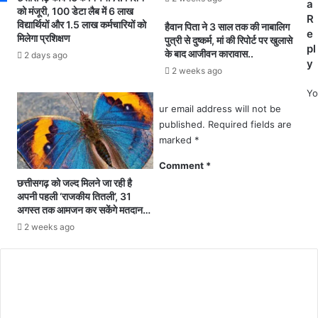
ला
a
व
को मंजूरी, 100 डेटा लैब में 6 लाख
म
R
विद्यार्थियों और 1.5 लाख कर्मचारियों को
हैवान पिता ने 3 साल तक की नाबालिग
री
e
मिलेगा प्रशिक्षण
पुत्री से दुष्कर्म, मां की रिपोर्ट पर खुलासे
ज
pl
के बाद आजीवन कारावास..
2 days ago
स्व
y
2 weeks ago
स्थ्य
हो
Yo
क
ur email address will not be
र
published.
Required fields are
हु
marked
*
आ
Comment
*
डि
स्चा
छत्तीसगढ़ को जल्द मिलने जा रही है
अपनी पहली ‘राजकीय तितली’, 31
र्ज
अगस्त तक आमजन कर सकेंगे मतदान…
.
.
2 weeks ago
.
.
.
सं
भा
गी