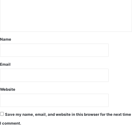
य
को
वि
ड़
अ
स्प
Name
ता
ल
अ
म्बि
Email
का
पु
र
को
Website
मि
ली
प
ह
Save my name, email, and website in this browser for the next time
ली
स
I comment.
फ