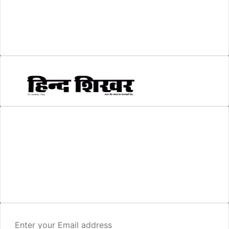
सकारात्मक खबर
(2)
सम्पादकीय
(6)
स्वरोजगार
(6)
AMIT SHRIWASTAVA
(Editor)
Hind Shikhar
Add - Akashwani Chowk, Ambikapur, Distt- Surguja, C.G. Pin no.-
497001
Mo. No. - 9479235154
Email - hindshikhar@gmail.com
Enter