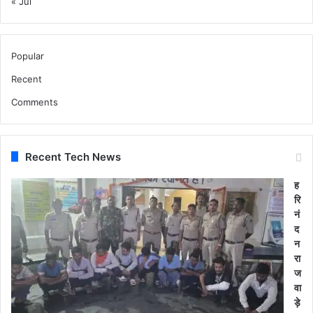
« Jul
Popular
Recent
Comments
Recent Tech News
ह
रि
नं
द
न
रा
ज
वा
ड़े