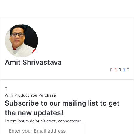
Amit Shrivastava
I
Y
X
F
W
n
o
a
e
s
u
c
b
t
T
e
s
With Product You Purchase
a
u
b
i
Subscribe to our mailing list to get
g
b
o
t
r
e
o
e
the new updates!
a
k
m
Lorem ipsum dolor sit amet, consectetur.
E
n