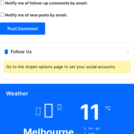
Notify me of follow-up comments by email.
ल
ता
Notify me of new posts by email.
Follow Us
Go to the Arqam options page to set your social accounts.
Weather
11
℃
Melbourne
11º - 9º