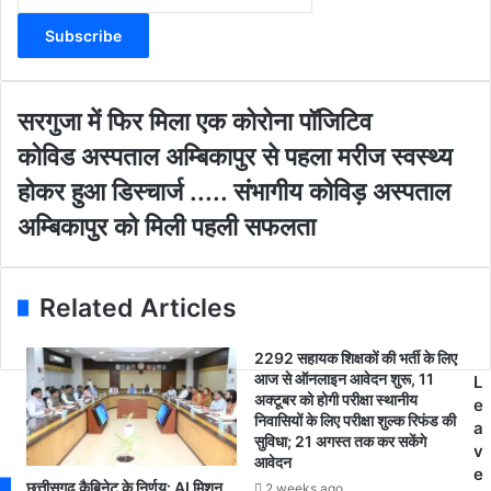
t
e
r
y
o
स
सरगुजा में फिर मिला एक कोरोना पॉजिटिव
u
र
को
कोविड अस्पताल अम्बिकापुर से पहला मरीज स्वस्थ्य
r
गु
वि
E
जा
होकर हुआ डिस्चार्ज ..... संभागीय कोविड़ अस्पताल
ड
m
में
अ
अम्बिकापुर को मिली पहली सफलता
a
फि
स्प
i
र
ता
l
मि
ल
a
ला
Related Articles
अ
d
ए
म्बि
d
क
का
2292 सहायक शिक्षकों की भर्ती के लिए
r
को
आज से ऑनलाइन आवेदन शुरू, 11
पु
L
e
रो
अक्टूबर को होगी परीक्षा स्थानीय
र
e
s
ना
निवासियों के लिए परीक्षा शुल्क रिफंड की
से
a
s
पॉ
सुविधा; 21 अगस्त तक कर सकेंगे
प
v
जि
आवेदन
ह
e
टि
छत्तीसगढ़ कैबिनेट के निर्णय: AI मिशन
2 weeks ago