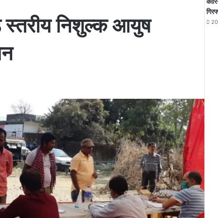
कोरि
गिरफ
ड स्तरीय निशुल्क आयुष
20
जन