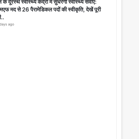
o
 के दूरस्थ स्वास्थ्य केंद्रों में सुधरेगी स्वास्थ्य सेवाएं:
s
मएफ मद से 26 पैरामेडिकल पदों की स्वीकृति, देखें पूरी
e
ी..
days ago