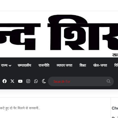
राज्य
सम्पादकीय
राजनीति
व्यापार जगत
शिक्षा
खेल-जगत
रिक
Facebook
X
YouTube
Instagram
WhatsApp
Switch skin
Sea
for
Ch
कटे हुए दो पैर मिलने से सनसनी..