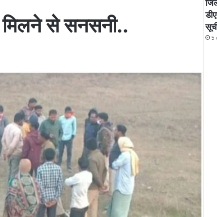
जिले
डीए
र मिलने से सनसनी..
सूच
5 