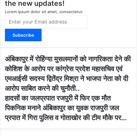
the new updates!
a
k
m
Lorem ipsum dolor sit amet, consectetur.
E
n
t
e
r
y
o
अं
अंबिकापुर में रोहिंग्या मुसलमानों को नागरिकता देने की
u
बि
कोशिश के आरोप पर कांग्रेस प्रदेश महासचिव एवं
r
का
E
पु
एमआईसी सदस्य द्वितेंद्र मिश्रा ने भाजपा नेता को दी
m
र
आरोप साबित करने की चुनौती..
a
में
i
रो
हा
हादसों का जलप्रपात रजपुरी में फिर एक मौत
l
हिं
द
पिकनिक मनाने अंबिकापुर का युवक राजपुरी जल
a
ग्या
सों
d
मु
का
प्रपात में गिरा पुलिस व गोताखोर की टीम मौके पर…
d
स
ज
r
ल
ल
e
मा
प्र