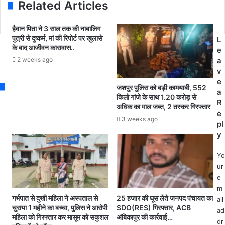
Related Articles
s
नों
पा
s
को
त
ना
र
हैवान पिता ने 3 साल तक की नाबालिग
ग
पुत्री से दुष्कर्म, मां की रिपोर्ट पर खुलासे
ज
L
के बाद आजीवन कारावास..
रि
पु
e
क
री
2 weeks ago
a
ता
में
v
दे
फि
e
जशपुर पुलिस को बड़ी कामयाबी, 552
ने
र
a
किलो गांजे के साथ 1.20 करोड़ से
की
ए
R
अधिक का माल जब्त, 2 तस्कर गिरफ्तार
को
क
e
3 weeks ago
शि
मौ
pl
श
त
y
के
पि
आ
क
Yo
रो
नि
ur
प
क
e
प
म
m
र
ना
गर्भपात से दुखी महिला ने अस्पताल से
25 हजार की घूस लेते जनपद पंचायत का
ail
कां
ने
चुराया 1 महीने का बच्चा, पुलिस ने आरोपी
SDO(RES) गिरफ्तार, ACB
ad
ग्रे
महिला को गिरफ्तार कर मासूम को सकुशल
अंबिकापुर की कार्रवाई…
अं
dr