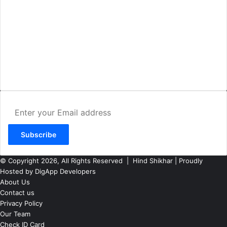
AMIT SHRIWASTAVA
(Editor)
Hind Shikhar
Add - Akashwani Chowk, Ambikapur, Distt- Surguja, C.G. Pin no.-
497001
Mo. No. - 9479235154
Email - hindshikhar@gmail.com
Enter
your
Email
address
© Copyright 2026, All Rights Reserved |
Hind Shikhar
| Proudly
Hosted by
DigApp Developers
About Us
Contact us
Privacy Policy
Our Team
Check ID Card