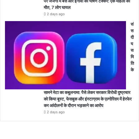
पर जजगा में बस और इनोवा की भीषण टक्कर: एक महिला की
मौत, 7 लोग घायल
2 days ago
सं
स
दी
य
स
मि
ति
के
सामने मेटा का कबूलनामा: पैसे लेकर सरकार विरोधी दुष्प्रचार
को किया बूस्ट, फेसबुक और इंस्टाग्राम के एल्गोरिदम में हेरफेर
कर आंदोलनों के दौरान भड़काने का आरोप
2 days ago