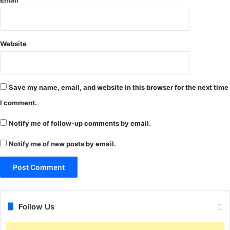
मि
स
श्रा
व
ने
गो
भा
ता
Website
ज
खो
पा
र
ने
की
ता
टी
Save my name, email, and website in this browser for the next time
को
म
I comment.
दी
मौ
आ
के
Notify me of follow-up comments by email.
रो
प
प
र
Notify me of new posts by email.
सा
…
बि
त
क
र
ने
Follow Us
की
चु