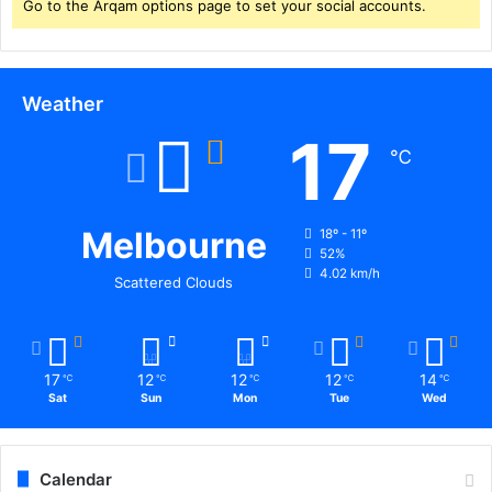
Go to the Arqam options page to set your social accounts.
नौ
ती
.
.
Weather
17
℃
Melbourne
18º - 11º
52%
4.02 km/h
Scattered Clouds
17
12
12
12
14
℃
℃
℃
℃
℃
Sat
Sun
Mon
Tue
Wed
Calendar