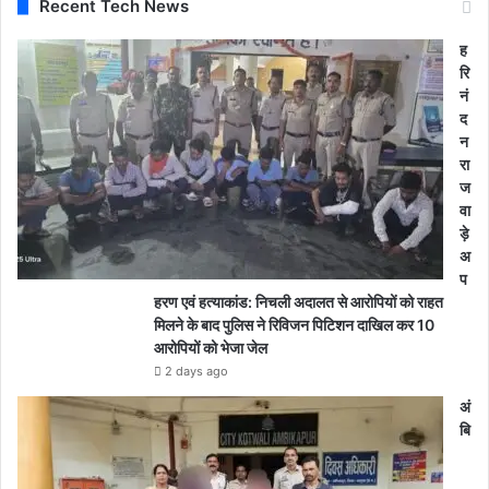
Recent Tech News
ह
रि
नं
द
न
रा
ज
वा
ड़े
अ
प
हरण एवं हत्याकांड: निचली अदालत से आरोपियों को राहत
मिलने के बाद पुलिस ने रिविजन पिटिशन दाखिल कर 10
आरोपियों को भेजा जेल
2 days ago
अं
बि