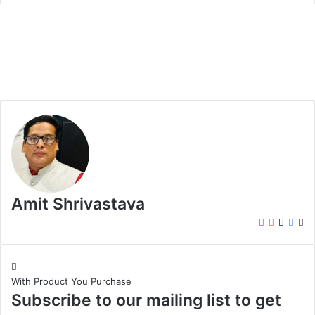
Amit Shrivastava
I
Y
X
F
W
n
o
a
e
s
u
c
b
t
T
e
s
With Product You Purchase
a
u
b
i
Subscribe to our mailing list to get
g
b
o
t
r
e
o
e