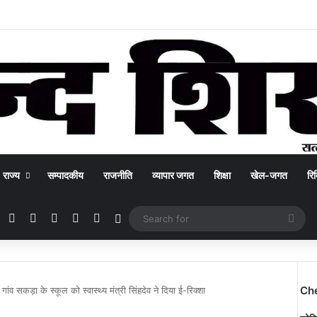
राज्य
सम्पादकीय
राजनीति
व्यापार जगत
शिक्षा
खेल-जगत
रिक
Facebook
X
YouTube
Instagram
WhatsApp
Switch skin
Sea
for
Ch
 गांव सकड़ा के स्कूल को स्वास्थ्य मंत्री सिंहदेव ने दिया ई-रिक्शा