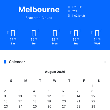
द
ल
Melbourne
18º - 11º
52%
ने
4.02 km/h
की
Scattered Clouds
शि
का
य
त
17
12
12
12
14
℃
℃
℃
℃
℃
ले
Sat
Sun
Mon
Tue
Wed
क
र
प
Calendar
हुं
चे
August 2026
मां
-
S
M
T
W
T
F
S
बा
1
प
2
3
4
5
6
7
8
.
9
10
11
12
13
14
15
16
17
18
19
20
21
22
23
24
25
26
27
28
29