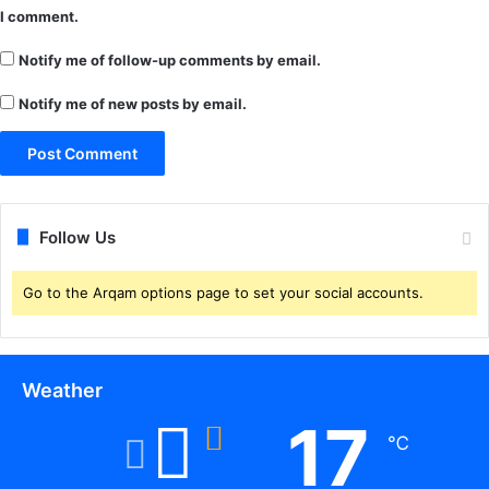
न
I comment.
आ
ई
Notify me of follow-up comments by email.
अ
Notify me of new posts by email.
नो
खी
शि
का
य
त
Follow Us
.
2
0
Go to the Arqam options page to set your social accounts.
सा
ल
प
ह
Weather
ले
17
ब
℃
च्चा
ब