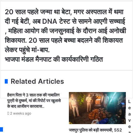
y
o
2
20 साल पहले जन्मा था बेटा, मगर अस्पताल में थमा
u
0
दी गई बेटी, अब DNA टेस्ट से सामने आएगी सच्चाई
r
सा
E
ल
, महिला आयोग की जनसुनवाई के दौरान आई अनोखी
m
प
शिकायत. 20 साल पहले बच्चा बदलने की शिकायत
a
ह
i
ले
लेकर पहुंचे मां-बाप.
l
ज
भा
भाजपा मंडल मैनपाट की कार्यकारिणी गठित
a
न्मा
ज
d
था
पा
d
बे
मं
r
टा
Related Articles
ड
e
,
ल
s
म
हैवान पिता ने 3 साल तक की नाबालिग
मै
s
ग
पुत्री से दुष्कर्म, मां की रिपोर्ट पर खुलासे
L
न
र
के बाद आजीवन कारावास..
e
पा
अ
2 weeks ago
a
ट
स्प
v
की
ता
e
का
ल
जशपुर पुलिस को बड़ी कामयाबी, 552
a
र्य