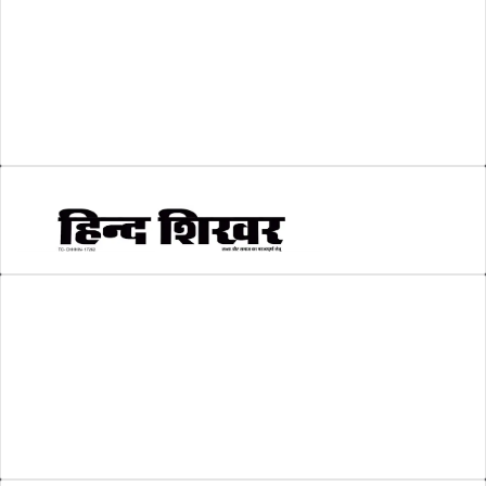
श्री रामलला प्राण प्रतिष्ठा
(3)
सकारात्मक खबर
(2)
सम्पादकीय
(6)
स्वरोजगार
(6)
AMIT SHRIWASTAVA
(Editor)
Hind Shikhar
Add - Akashwani Chowk, Ambikapur, Distt- Surguja, C.G. Pin no.-
497001
Mo. No. - 9479235154
Email - hindshikhar@gmail.com