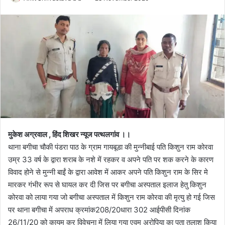
o
e
l
n
l
d
o
a
w
n
o
e
n
m
X
a
i
l
मुकेश अग्रवाल , हिंद शिखर न्यूज पत्थलगांव ।।
थाना बगीचा चौकी पंडरा पाठ के ग्राम गायबूडा की मुन्नीबाई पति किशुन राम कोरवा
उम्र 33 वर्ष के द्वारा शराब के नशे में रहकर व अपने पति पर शक करने के कारण
विवाद होने से मुन्नी बाईं के द्वारा आवेश में आकर अपने पति किशुन राम के सिर मे
मारकर गंभीर रूप से घायल कर दी जिस पर बगीचा अस्पताल इलाज हेतु किशुन
कोरवा को लाया गया जो बगीचा अस्पताल में किशुन राम कोरवा की मृत्यु हो गई जिस
पर थाना बगीचा में अपराध क्रमांक208/20धारा 302 आईपीसी दिनांक
26/11/20 को कायम कर विवेचना में लिया गया एवम् अरोपिया का पता तलाश किया