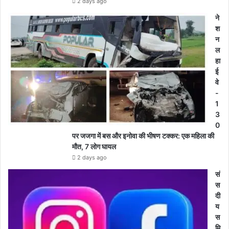
2 days ago
ने
श
न
ल
हा
ई
वे
-
1
3
0
पर जजगा में बस और इनोवा की भीषण टक्कर: एक महिला की
मौत, 7 लोग घायल
2 days ago
सं
स
दी
य
स
मि