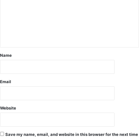
गी
स
च्चा
ई
,
म
हि
ला
Name
आ
यो
ग
की
Email
ज
न
सु
न
Website
वा
ई
के
दौ
Save my name, email, and website in this browser for the next time
रा