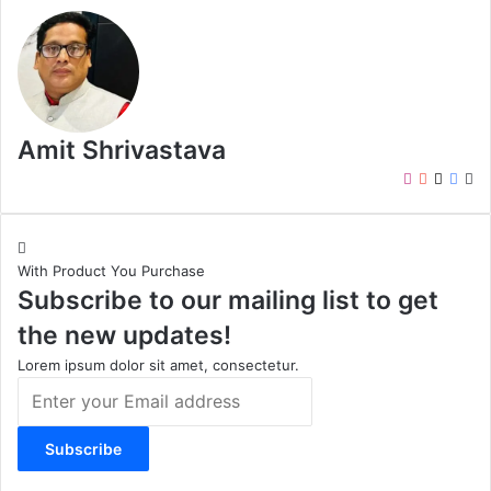
Amit Shrivastava
I
Y
X
F
W
n
o
a
e
s
u
c
b
t
T
e
s
With Product You Purchase
a
u
b
i
Subscribe to our mailing list to get
g
b
o
t
r
e
o
e
the new updates!
a
k
m
Lorem ipsum dolor sit amet, consectetur.
E
n
t
e
r