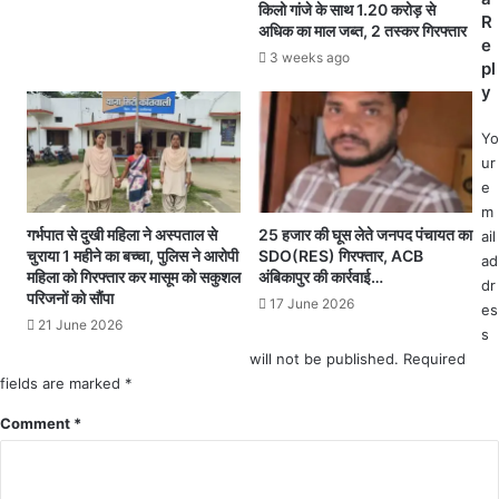
में
किलो गांजे के साथ 1.20 करोड़ से
R
का
थ
अधिक का माल जब्त, 2 तस्कर गिरफ्तार
e
रि
मा
3 weeks ago
pl
णी
दी
y
ग
ग
ठि
ई
त
Yo
बे
ur
टी
e
,
m
अ
गर्भपात से दुखी महिला ने अस्पताल से
25 हजार की घूस लेते जनपद पंचायत का
ail
ब
चुराया 1 महीने का बच्चा, पुलिस ने आरोपी
SDO(RES) गिरफ्तार, ACB
ad
D
महिला को गिरफ्तार कर मासूम को सकुशल
अंबिकापुर की कार्रवाई…
dr
N
परिजनों को सौंपा
17 June 2026
es
A
21 June 2026
टे
s
स्ट
will not be published.
Required
से
fields are marked
*
सा
Comment
*
म
ने
आ
ए