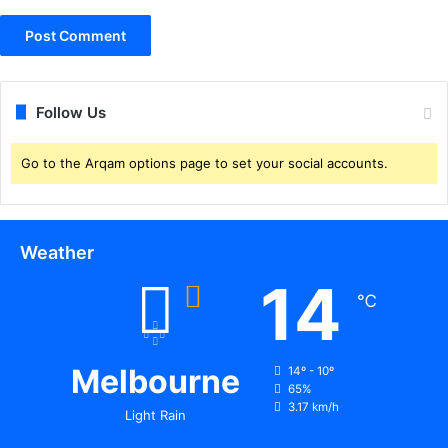
ट
ना
की
निं
दा
Follow Us
Go to the Arqam options page to set your social accounts.
Weather
14
℃
Melbourne
14º - 10º
65%
3.17 km/h
Light Rain