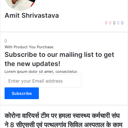
Amit Shrivastava
I
Y
X
F
W
n
o
a
e
s
u
c
b
t
T
e
s
With Product You Purchase
a
u
b
i
Subscribe to our mailing list to get
g
b
o
t
r
e
o
e
the new updates!
a
k
m
Lorem ipsum dolor sit amet, consectetur.
E
n
t
e
r
y
o
को
कोरोना वारियर्स टीम पर हमला स्वास्थ्य कर्मचारी संघ
u
रो
ने 8 सीएससी एवं पत्थलगांव सिविल अस्पताल के काम
r
ना