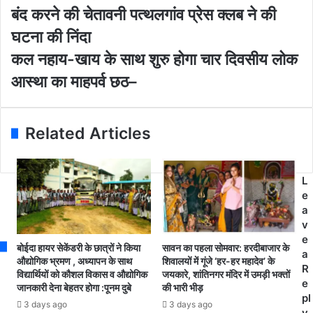
E
वा
बंद करने की चेतावनी पत्थलगांव प्रेस क्लब ने की
m
रि
घटना की निंदा
a
य
i
र्स
क
कल नहाय-खाय के साथ शुरु होगा चार दिवसीय लोक
l
टी
ल
आस्था का माहपर्व छठ–
a
म
न
d
प
हा
d
र
य
r
ह
-
Related Articles
e
म
खा
s
ला
य
s
स्वा
के
L
स्थ्य
सा
e
क
थ
a
र्म
शु
v
चा
रु
e
री
हो
बोईदा हायर सेकेंडरी के छात्रों ने किया
सावन का पहला सोमवार: हरदीबाजार के
a
सं
गा
औद्योगिक भ्रमण , अध्यापन के साथ
शिवालयों में गूंजे ‘हर-हर महादेव’ के
R
घ
विद्यार्थियों को कौशल विकास व औद्योगिक
जयकारे, शांतिनगर मंदिर में उमड़ी भक्तों
चा
e
जानकारी देना बेहतर होगा :पूनम दुबे
की भारी भीड़
ने
र
pl
8
दि
3 days ago
3 days ago
y