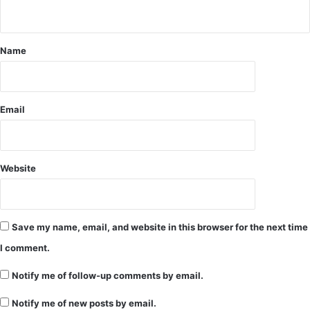
द
क
र
Name
ने
की
चे
ता
Email
व
नी
प
त्थ
Website
ल
गां
व
प्रे
Save my name, email, and website in this browser for the next time
स
क्ल
I comment.
ब
Notify me of follow-up comments by email.
ने
की
Notify me of new posts by email.
घ