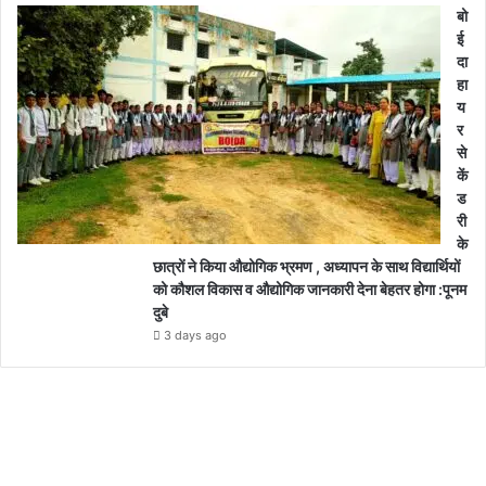
बो
ई
दा
हा
य
र
से
कें
ड
री
के
छात्रों ने किया औद्योगिक भ्रमण , अध्यापन के साथ विद्यार्थियों
को कौशल विकास व औद्योगिक जानकारी देना बेहतर होगा :पूनम
दुबे
3 days ago