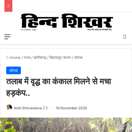
Menu
S
Home
/
राज्य
/
छत्तीसगढ़
/
बिलासपुर संभाग
/
कोरबा
कोरबा
तलाब में वृद्ध का कंकाल मिलने से मचा
हड़कंप..
Amit Shrivastava
F
S
16 November 2020
o
e
l
n
l
d