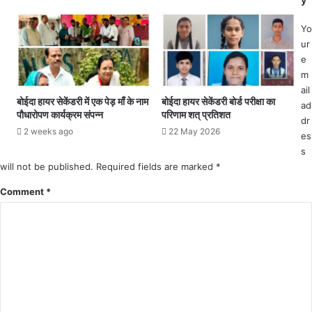
सी
व
ए
सी
Yo
स
य
ur
सी
लो
e
ए
क
m
वं
आ
ail
प
स्था
बोईदा हायर सेकेंडरी में एक पेड़ माँ के नाम
बोईदा हायर सेकेंडरी बोर्ड परीक्षा का
ad
त्थ
का
पौधारोपण कार्यक्रम संपन्न
परिणाम शत् प्रतिशत
dr
ल
मा
2 weeks ago
22 May 2026
es
गां
ह
व
s
प
सि
will not be published.
Required fields are marked
*
र्व
वि
छ
Comment
*
ल
ठ
अ
–
स्प
ता
ल
के
का
म
बं