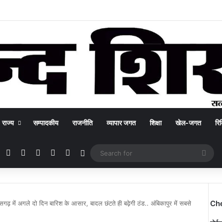
राज्य
सम्पादकीय
राजनीति
व्यापार जगत
शिक्षा
खेल-जगत
रिक
Facebook
X
YouTube
Instagram
WhatsApp
Switch skin
Sea
for
Ch
सगढ़ में अगले दो दिन बारिश के आसार, बादल छंटते ही बढ़ेगी ठंड.. अंबिकापुर में सबसे