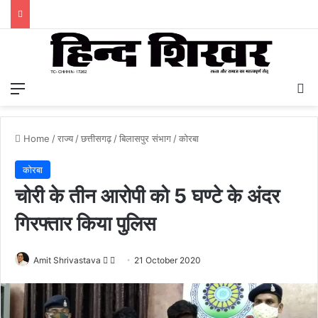
Menu
S
Home
/
राज्य
/
छत्तीसगढ़
/
बिलासपुर संभाग
/
कोरबा
कोरबा
चोरी के तीन आरोपी को 5 घण्टे के अंदर
गिरफ्तार किया पुलिस
Amit Shrivastava
F
S
21 October 2020
o
e
l
n
l
d