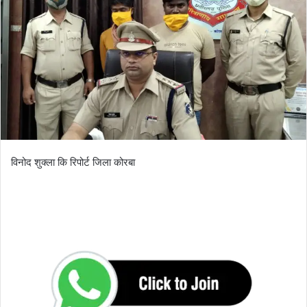
o
a
w
n
o
e
n
m
X
a
i
l
विनोद शुक्ला कि रिपोर्ट जिला कोरबा