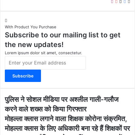
I
Y
X
F
W
n
o
a
e
s
u
c
b
t
T
e
s
With Product You Purchase
a
u
b
i
Subscribe to our mailing list to get
g
b
o
t
r
e
o
e
the new updates!
a
k
m
Lorem ipsum dolor sit amet, consectetur.
E
n
t
e
r
y
o
पु
पुलिस ने सोशल मीडिया पर अश्लील गाली-गलौज
u
लि
करने वाले शख्स को किया गिरफ्तार
r
स
E
ने
मो
मोहल्ला क्लास लगाने वाला शिक्षक कोरोना संक्रमित,
m
सो
ह
मोहल्ला क्लास के लिए अधिकारी बना रहे हैं शिक्षकों पर
a
श
ल्ला