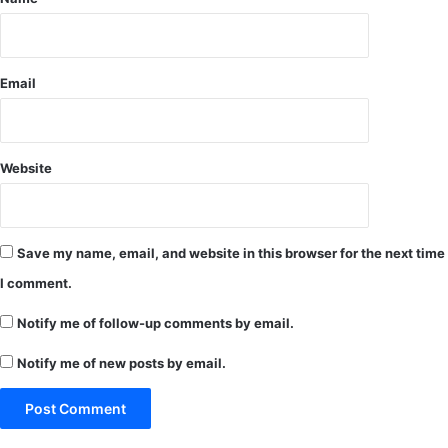
न
द
बा
व
Email
,
मौ
खि
क
Website
आ
दे
श
क
Save my name, email, and website in this browser for the next time
हीं
I comment.
न
प
Notify me of follow-up comments by email.
ड़
जा
Notify me of new posts by email.
ए
ब
च्चों
प