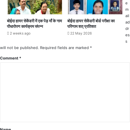
e
को
स
m
कि
के
ail
या
लि
बोईदा हायर सेकेंडरी में एक पेड़ माँ के नाम
बोईदा हायर सेकेंडरी बोर्ड परीक्षा का
ad
गि
ए
पौधारोपण कार्यक्रम संपन्न
परिणाम शत् प्रतिशत
dr
र
अ
2 weeks ago
22 May 2026
es
फ्ता
धि
र
s
का
will not be published.
री
Required fields are marked
*
ब
Comment
*
ना
र
हे
हैं
शि
क्ष
कों
प
र
ज
ब
र
Name