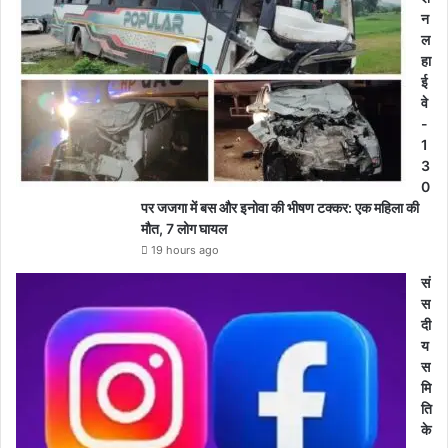
न
ल
हा
ई
वे
-
1
3
0
पर जजगा में बस और इनोवा की भीषण टक्कर: एक महिला की
मौत, 7 लोग घायल
19 hours ago
सं
स
दी
य
स
मि
ति
के