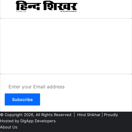
AMIT SHRIWASTAVA
(Editor)
Hind Shikhar
Add - Akashwani Chowk, Ambikapur, Distt- Surguja, C.G. Pin no.-
497001
Mo. No. - 9479235154
Email - hindshikhar@gmail.com
Enter
your
Email
address
© Copyright 2026, All Rights Reserved |
Hind Shikhar
| Proudly
Hosted by
DigApp Developers
About Us