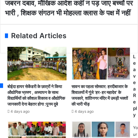
i
ल
क्ला
जबरन दबाव, मौखिक आदेश कहीं न पड़ जाए बच्चों पर
l
मी
स
भारी , शिक्षक संगठन भी मोहल्ला क्लास के पक्ष में नहीं
a
डि
ल
d
या
गा
d
प
ने
r
र
वा
Related Articles
e
अ
ला
s
श्ली
शि
s
ल
क्ष
L
गा
क
e
ली
को
a
-
रो
v
ग
ना
e
लौ
सं
बोईदा हायर सेकेंडरी के छात्रों ने किया
सावन का पहला सोमवार: हरदीबाजार के
a
ज
क्र
औद्योगिक भ्रमण , अध्यापन के साथ
शिवालयों में गूंजे ‘हर-हर महादेव’ के
R
क
विद्यार्थियों को कौशल विकास व औद्योगिक
जयकारे, शांतिनगर मंदिर में उमड़ी भक्तों
मि
e
जानकारी देना बेहतर होगा :पूनम दुबे
की भारी भीड़
र
त
pl
ने
,
4 days ago
4 days ago
y
वा
मो
ले
ह
Yo
श
ल्ला
ur
ख्स
क्ला