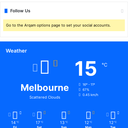
र
भा
Follow Us
री
,
शि
Go to the Arqam options page to set your social accounts.
क्ष
क
सं
ग
Weather
ठ
15
न
℃
भी
मो
ह
Melbourne
ल्ला
16º - 11º
67%
क्ला
0.45 km/h
स
Scattered Clouds
के
प
क्ष
में
14
17
13
12
12
℃
℃
℃
℃
℃
न
Fri
Sat
Sun
Mon
Tue