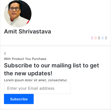
Amit Shrivastava
I
Y
X
F
W
n
o
a
e
s
u
c
b
t
T
e
s
With Product You Purchase
a
u
b
i
Subscribe to our mailing list to get
g
b
o
t
r
e
o
e
the new updates!
a
k
m
Lorem ipsum dolor sit amet, consectetur.
E
n
t
e
r