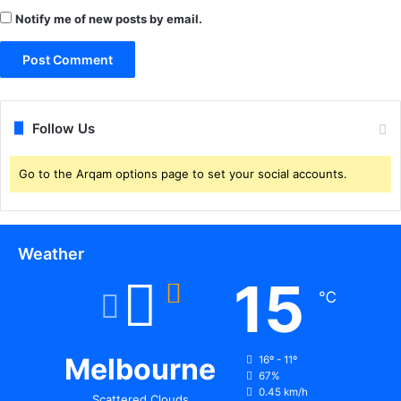
Notify me of new posts by email.
Follow Us
Go to the Arqam options page to set your social accounts.
Weather
15
℃
Melbourne
16º - 11º
67%
0.45 km/h
Scattered Clouds