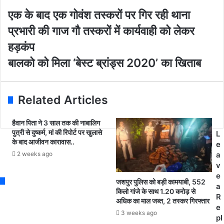
y
o
ए
एक के बाद एक गोवंश तस्करों पर गिर रही थाना
u
क
प्रभारी की गाज गौ तस्करों में कार्यवाही को लेकर
r
के
E
बा
हड़कंप
m
द
बा
बालको को मिला ‘बेस्ट ब्रांड्स 2020’ का खिताब
a
ए
ल
i
क
को
l
गो
को
a
वं
Related Articles
मि
d
श
ला
d
त
हैवान पिता ने 3 साल तक की नाबालिग
‘
r
स्क
पुत्री से दुष्कर्म, मां की रिपोर्ट पर खुलासे
L
बे
e
रों
के बाद आजीवन कारावास..
e
स्ट
s
प
2 weeks ago
a
ब्रां
s
र
v
ड्स
गि
e
2
र
जशपुर पुलिस को बड़ी कामयाबी, 552
a
0
र
किलो गांजे के साथ 1.20 करोड़ से
R
2
अधिक का माल जब्त, 2 तस्कर गिरफ्तार
ही
e
0
था
3 weeks ago
pl
’
ना