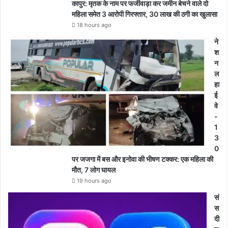
कापुर: मृतक के नाम पर फर्जीवाड़ा कर जमीन बेचने वाले दो
महिला समेत 3 आरोपी गिरफ्तार, 30 लाख की ठगी का खुलासा
18 hours ago
ने
श
न
ल
हा
ई
वे
-
1
3
0
पर जजगा में बस और इनोवा की भीषण टक्कर: एक महिला की
मौत, 7 लोग घायल
19 hours ago
सं
स
दी