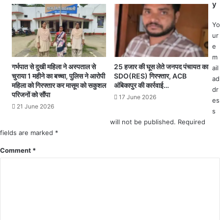
y
का
प्र
खि
भा
ता
Yo
री
ब
ur
की
e
गा
m
ज
गर्भपात से दुखी महिला ने अस्पताल से
25 हजार की घूस लेते जनपद पंचायत का
ail
गौ
चुराया 1 महीने का बच्चा, पुलिस ने आरोपी
SDO(RES) गिरफ्तार, ACB
ad
त
महिला को गिरफ्तार कर मासूम को सकुशल
अंबिकापुर की कार्रवाई…
dr
स्क
परिजनों को सौंपा
17 June 2026
es
रों
21 June 2026
s
में
का
will not be published.
Required
र्य
fields are marked
*
वा
Comment
*
ही
को
ले
क
र
ह
ड़