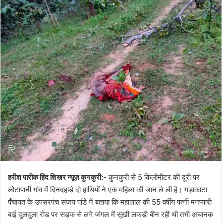
l
n
l
d
o
a
w
n
o
e
n
m
X
a
i
l
हरीश पारीक हिंद शिखर न्यूज़ कुनकुरी:-
कुनकुरी से 5 किलोमीटर की दूरी पर
लोटापानी गांव में दिनदहाड़े दो हाथियों ने एक महिला की जान ले ली है। गड़ाकाटा
पँचायत के उपसरपंच संजय पांडे ने बताया कि महालाल की 55 वर्षीय पत्नी मनप्यारी
बाई दुलदुला रोड पर सड़क से लगे जंगल में सूखी लकड़ी बीन रही थी तभी अचानक