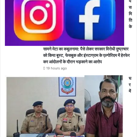
य
स
मि
ति
के
सामने मेटा का कबूलनामा: पैसे लेकर सरकार विरोधी दुष्प्रचार
को किया बूस्ट, फेसबुक और इंस्टाग्राम के एल्गोरिदम में हेरफेर
कर आंदोलनों के दौरान भड़काने का आरोप
19 hours ago
घ
र
में