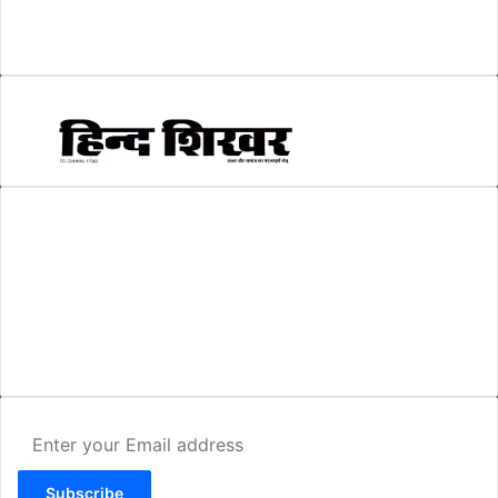
सम्पादकीय
(6)
स्वरोजगार
(6)
AMIT SHRIWASTAVA
(Editor)
Hind Shikhar
Add - Akashwani Chowk, Ambikapur, Distt- Surguja, C.G. Pin no.-
497001
Mo. No. - 9479235154
Email - hindshikhar@gmail.com
Enter
your
Email