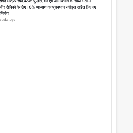
o
सगढ़ मंत्रिपरिषद बैठक: पुलिस, वन एवं जेल विभाग की सीधी भर्ती में
s
िवीर सैनिको के लिए 10% आरक्षण का प्रावधान स्वीकृत सहित लिए गए
e
 निर्णय
weeks ago