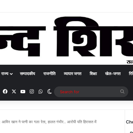
राज्य
सम्पादकीय
राजनीति
व्यापार जगत
शिक्षा
खेल-जगत
रिक
Facebook
X
YouTube
Instagram
WhatsApp
Switch skin
Sea
for
Ch
: आमिर खान ने पत्नी का गला रेता, हालत गंभीर.. आरोपी पति हिरासत में