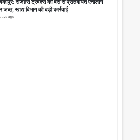
o
बिकापुर: राजहंस ट्रेवल्स की बस से प्रतिबंधित एनालॉग
s
र जब्त, खाद्य विभाग की बड़ी कार्रवाई
e
days ago