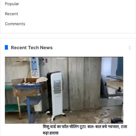
Popular
में
ही
Recent
प
र्व
Comments
म
ना
ने
Recent Tech News
की
अ
पी
ल
की
.
.
.
.
.
शिशु वार्ड का फॉल सीलिंग टूटा: बाल-बाल बचे नवजात, टला
बड़ा हादसा