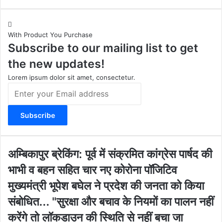
n
o
a
e
s
u
c
b
t
T
e
s
With Product You Purchase
a
u
b
i
Subscribe to our mailing list to get
g
b
o
t
r
e
o
e
the new updates!
a
k
m
Lorem ipsum dolor sit amet, consectetur.
E
n
t
e
r
y
o
अ
अम्बिकापुर ब्रेकिंग: पूर्व में संक्रमित कांग्रेस पार्षद की
u
म्बि
भाभी व बहन सहित चार नए कोरोना पॉजिटिव
r
का
E
पु
मु
मुख्यमंत्री भूपेश बघेल ने प्रदेश की जनता को किया
m
र
ख्य
संबोधित... "सुरक्षा और बचाव के नियमों का पालन नहीं
a
ब्रे
मं
i
किं
त्री
करेंगे तो लॉकडाउन की स्थिति से नहीं बचा जा