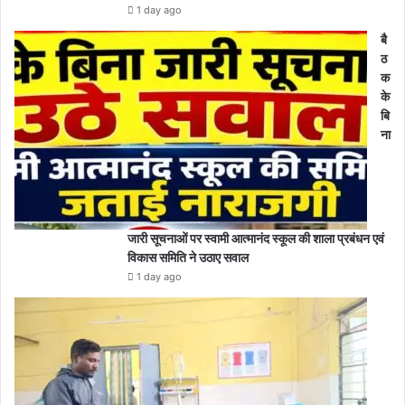
1 day ago
बै
ठ
क
के
बि
ना
जारी सूचनाओं पर स्वामी आत्मानंद स्कूल की शाला प्रबंधन एवं
विकास समिति ने उठाए सवाल
1 day ago