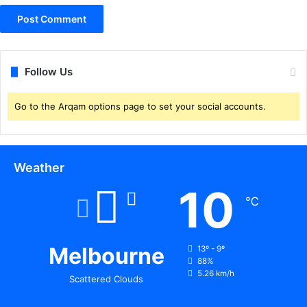
"
.
.
.
.
Follow Us
मु
ख्य
मं
Go to the Arqam options page to set your social accounts.
त्री
ने
ई
द
Weather
-
10
उ
℃
ल
-
जु
हा
Melbourne
13º - 9º
88%
औ
5.26 km/h
र
Scattered Clouds
र
क्षा