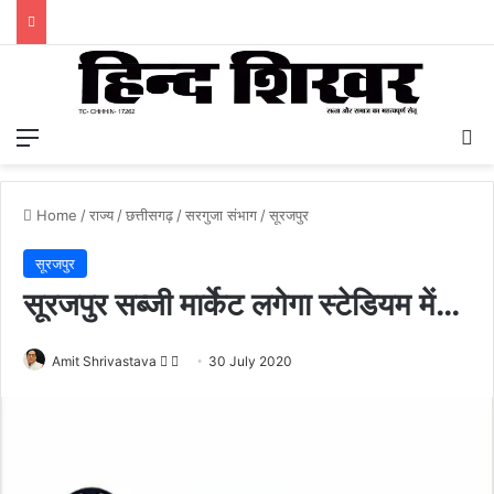
Menu
S
Home
/
राज्य
/
छत्तीसगढ़
/
सरगुजा संभाग
/
सूरजपुर
सूरजपुर
सूरजपुर सब्जी मार्केट लगेगा स्टेडियम में…
Amit Shrivastava
F
S
30 July 2020
o
e
l
n
l
d
o
a
w
n