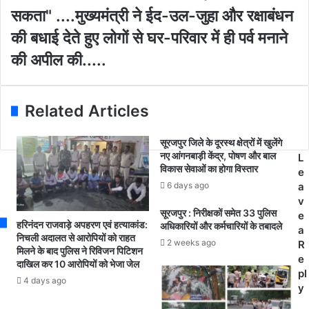
l
ग
भू
सकता" ....मुख्यमंत्री ने ईद-उल-जुहा और रक्षाबंधन
a
:
पे
d
पू
श
की बधाई देते हुए लोगों से घर-परिवार में ही पर्व मनाने
d
र्व
ब
की अपील की.....
r
में
घे
e
सं
ल
s
क्र
ने
s
मि
प्र
Related Articles
त
दे
कां
श
सूरजपुर जिले के दूरस्थ क्षेत्रों में खुलेंगे
ग्रे
की
नए आंगनबाड़ी केंद्र, पोषण और बाल
L
स
ज
विकास सेवाओं का होगा विस्तार
e
पा
न
6 days ago
a
र्ष
ता
v
द
को
सूरजपुर : निरीक्षकों समेत 33 पुलिस
e
की
कि
हरिनंदन राजवाड़े अपहरण एवं हत्याकांड:
अधिकारियों और कर्मचारियों के तबादले
a
भा
या
निचली अदालत से आरोपियों को राहत
2 weeks ago
R
भी
सं
मिलने के बाद पुलिस ने रिविजन पिटिशन
e
दाखिल कर 10 आरोपियों को भेजा जेल
व
बो
pl
ब
धि
4 days ago
y
ह
त
न
.