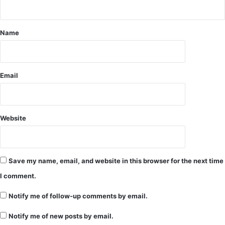
क
रें
गे
Name
तो
लॉ
क
डा
Email
उ
न
की
स्थि
Website
ति
से
न
हीं
Save my name, email, and website in this browser for the next time
ब
चा
I comment.
जा
स
Notify me of follow-up comments by email.
क
Notify me of new posts by email.
ता