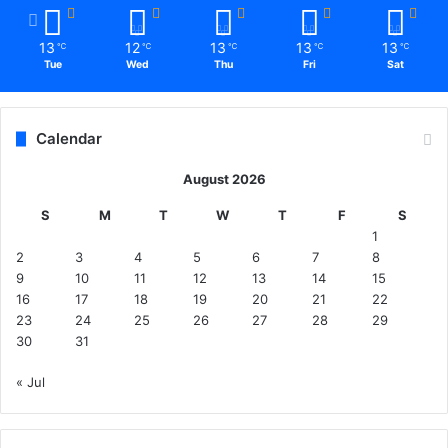
बं
ध
13
12
13
13
13
℃
℃
℃
℃
℃
न
Tue
Wed
Thu
Fri
Sat
की
ब
धा
Calendar
ई
दे
August 2026
ते
हु
S
M
T
W
T
F
S
ए
1
लो
2
3
4
5
6
7
8
गों
9
10
11
12
13
14
15
से
16
17
18
19
20
21
22
घ
23
24
25
26
27
28
29
र
30
31
-
प
« Jul
रि
वा
र