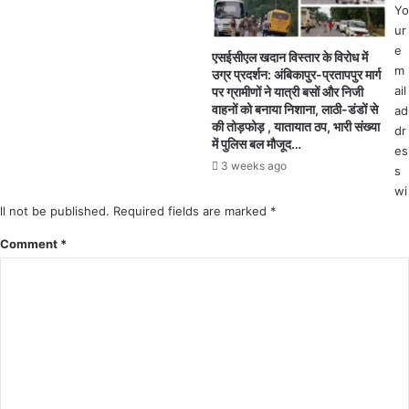
Yo
स
.
ur
हि
.
e
त
"
एसईसीएल खदान विस्तार के विरोध में
m
उग्र प्रदर्शन: अंबिकापुर-प्रतापपुर मार्ग
चा
सु
ail
पर ग्रामीणों ने यात्री बसों और निजी
र
र
वाहनों को बनाया निशाना, लाठी-डंडों से
ad
न
क्षा
की तोड़फोड़ , यातायात ठप, भारी संख्या
dr
ए
औ
में पुलिस बल मौजूद…
को
es
र
3 weeks ago
रो
ब
s
ना
चा
wi
पॉ
व
ll not be published.
Required fields are marked
*
जि
के
Comment
*
टि
नि
व
य
मों
का
पा
ल
न
न
हीं