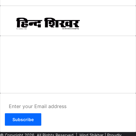
AMIT SHRIWASTAVA
(Editor)
Hind Shikhar
Add - Akashwani Chowk, Ambikapur, Distt- Surguja, C.G. Pin no.-
497001
Mo. No. - 9479235154
Email - hindshikhar@gmail.com
Enter
your
Email
address
© Copyright 2026, All Rights Reserved |
Hind Shikhar
| Proudly