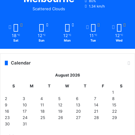
80%
कु
1.34 km/h
मा
Scattered Clouds
री
18
12
12
11
12
℃
℃
℃
℃
℃
Sat
Sun
Mon
Tue
Wed
Calendar
August 2026
S
M
T
W
T
F
S
1
2
3
4
5
6
7
8
9
10
11
12
13
14
15
16
17
18
19
20
21
22
23
24
25
26
27
28
29
30
31