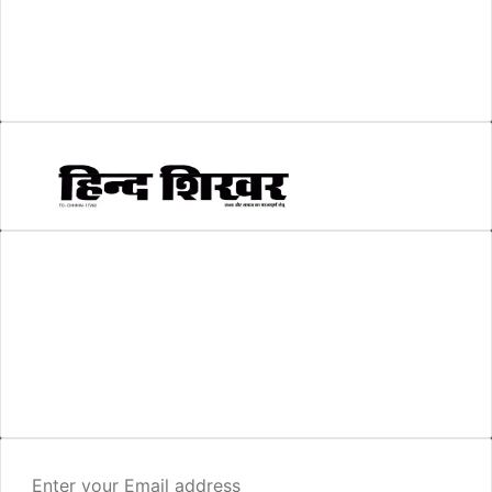
सकारात्मक खबर
(2)
सम्पादकीय
(6)
स्वरोजगार
(6)
AMIT SHRIWASTAVA
(Editor)
Hind Shikhar
Add - Akashwani Chowk, Ambikapur, Distt- Surguja, C.G. Pin no.-
497001
Mo. No. - 9479235154
Email - hindshikhar@gmail.com
Enter