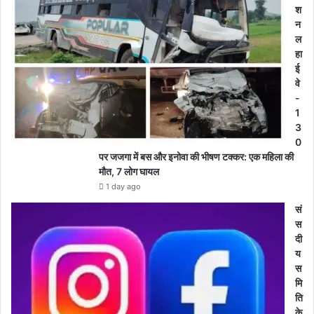
श
न
ल
हा
ई
वे
-
1
3
0
पर जजगा में बस और इनोवा की भीषण टक्कर: एक महिला की
मौत, 7 लोग घायल
1 day ago
सं
स
दी
य
स
मि
ति
के