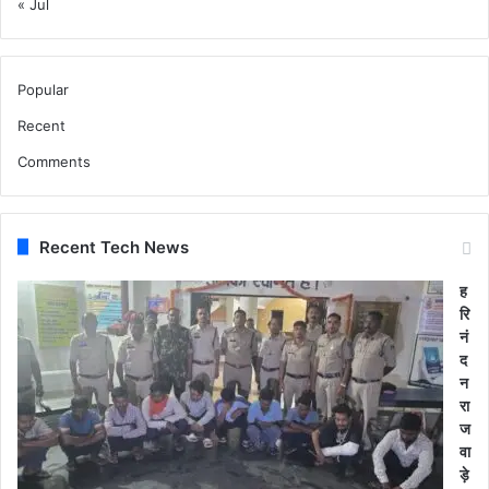
« Jul
Popular
Recent
Comments
Recent Tech News
ह
रि
नं
द
न
रा
ज
वा
ड़े