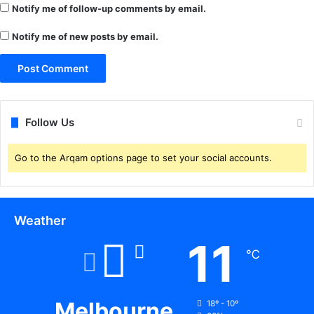
Notify me of follow-up comments by email.
को
स
Notify me of new posts by email.
श
क्त
ब
ना
ए
गी
Follow Us
"
गो
ध
Go to the Arqam options page to set your social accounts.
न
न्या
य
यो
Weather
ज
11
ना
℃
"
:
रा
Melbourne
ज
18º - 10º