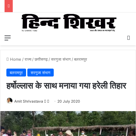
Menu
S
Home
/
राज्य
/
छत्तीसगढ़
/
सरगुजा संभाग
/
बलरामपुर
बलरामपुर
सरगुजा संभाग
हर्षोल्लास के साथ मनाया गया हरेली तिहार
Amit Shrivastava
F
S
20 July 2020
o
e
l
n
l
d
o
a