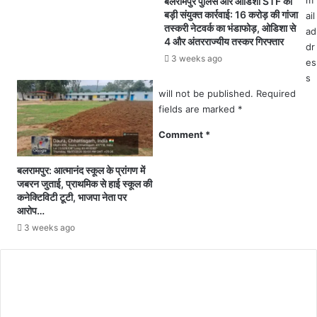
m
बलरामपुर पुलिस और ओडिशा STF की
ध
क्षो
बड़ी संयुक्त कार्रवाई: 16 करोड़ की गांजा
ail
न
ने
तस्करी नेटवर्क का भंडाफोड़, ओडिशा से
ad
न्या
मु
4 और अंतरराज्यीय तस्कर गिरफ्तार
dr
य
ख्य
3 weeks ago
es
यो
मं
s
ज
त्री
ना
will not be published.
Required
मि
"
fields are marked
*
ल
की
क
Comment
*
हु
र
ई
उ
शु
बलरामपुर: आत्मानंद स्कूल के प्रांगण में
न्हें
रु
जबरन जुताई, प्राथमिक से हाई स्कूल की
ध
कनेक्टिविटी टूटी, भाजपा नेता पर
आ
न्य
आरोप…
त
वा
.
3 weeks ago
द
.
ज्ञा
खे
पि
ती
त
,
कि
प
या
र्या