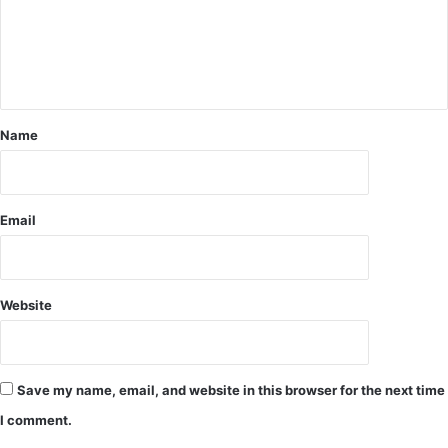
.
व
र
ण
व
से
ह
Name
त
के
सा
थ
Email
-
सा
थ
ग्रा
Website
मी
ण
अ
र्थ
Save my name, email, and website in this browser for the next time
व्य
व
I comment.
स्था