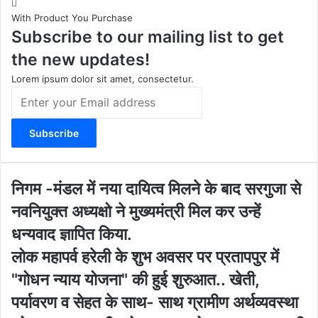
t
T
e
s
With Product You Purchase
a
u
b
i
Subscribe to our mailing list to get
g
b
o
t
r
e
o
e
the new updates!
a
k
m
Lorem ipsum dolor sit amet, consectetur.
E
n
t
e
r
y
o
नि
निगम -मंडल में नया दायित्व मिलने के बाद सरगुजा से
u
ग
नवनियुक्त अध्यक्षो ने मुख्यमंत्री मिल कर उन्हें
r
म
E
-
धन्यवाद ज्ञापित किया.
m
मं
लो
लोक महापर्व हरेली के शुभ अवसर पर प्रतापपुर में
a
ड
क
i
ल
"गोधन न्याय योजना" की हुई शुरुआत.. खेती,
म
l
में
हा
पर्यावरण व सेहत के साथ- साथ ग्रामीण अर्थव्यवस्था
a
न
प
d