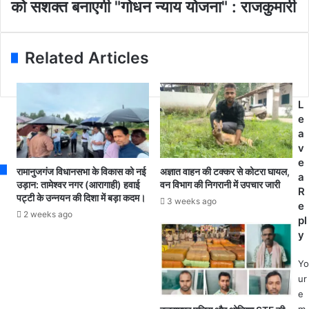
या
को सशक्त बनाएगी "गोधन न्याय योजना" : राजकुमारी
र्व
d
दा
ह
r
यि
रे
e
त्व
ली
Related Articles
s
मि
के
s
ल
शु
ने
भ
के
L
अ
बा
e
व
द
a
स
स
v
र
र
e
प
रामानुजगंज विधानसभा के विकास को नई
अज्ञात वाहन की टक्कर से कोटरा घायल,
गु
a
र
उड़ान: तामेश्वर नगर (आरागाही) हवाई
वन विभाग की निगरानी में उपचार जारी
जा
R
पट्टी के उन्नयन की दिशा में बड़ा कदम।
प्र
3 weeks ago
से
e
ता
2 weeks ago
न
pl
प
व
y
पु
नि
र
यु
Yo
में
क्त
ur
"
अ
e
गो
ध्य