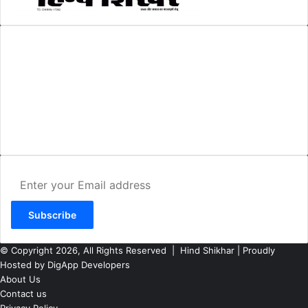
AMIT SHRIWASTAVA
(Editor)
Hind Shikhar
Add - Akashwani Chowk, Ambikapur, Distt- Surguja, C.G. Pin no.-
497001
Mo. No. - 9479235154
Email - hindshikhar@gmail.com
Enter
your
Email
address
© Copyright 2026, All Rights Reserved |
Hind Shikhar
| Proudly
Hosted by
DigApp Developers
About Us
Contact us
Privacy Policy