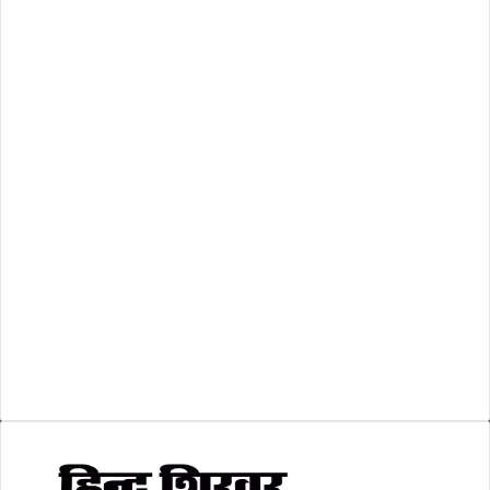
महाराष्ट्र
(20)
राष्ट्रीय
(474)
रिक्तियां
(110)
अशासकीय
(2)
शासकीय
(105)
लोकसभा चुनाव 2024
(1)
व्यापार जगत
(5)
शिक्षा
(146)
श्री रामलला प्राण प्रतिष्ठा
(3)
सकारात्मक खबर
(2)
सम्पादकीय
(6)
स्वरोजगार
(6)