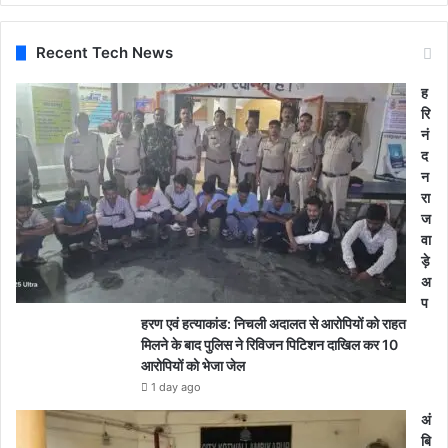
Recent Tech News
ह
रि
नं
द
न
रा
ज
वा
ड़े
अ
प
हरण एवं हत्याकांड: निचली अदालत से आरोपियों को राहत
मिलने के बाद पुलिस ने रिविजन पिटिशन दाखिल कर 10
आरोपियों को भेजा जेल
1 day ago
अं
बि