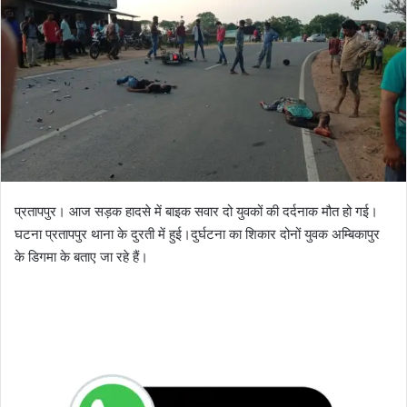
l
n
l
d
o
a
w
n
o
e
n
m
X
a
i
l
प्रतापपुर। आज सड़क हादसे में बाइक सवार दो युवकों की दर्दनाक मौत हो गई।
घटना प्रतापपुर थाना के दुरती में हुई।दुर्घटना का शिकार दोनों युवक अम्बिकापुर
के डिगमा के बताए जा रहे हैं।