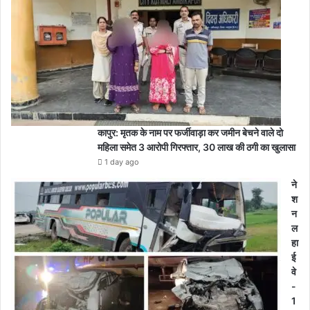
कापुर: मृतक के नाम पर फर्जीवाड़ा कर जमीन बेचने वाले दो
महिला समेत 3 आरोपी गिरफ्तार, 30 लाख की ठगी का खुलासा
1 day ago
ने
श
न
ल
हा
ई
वे
-
1