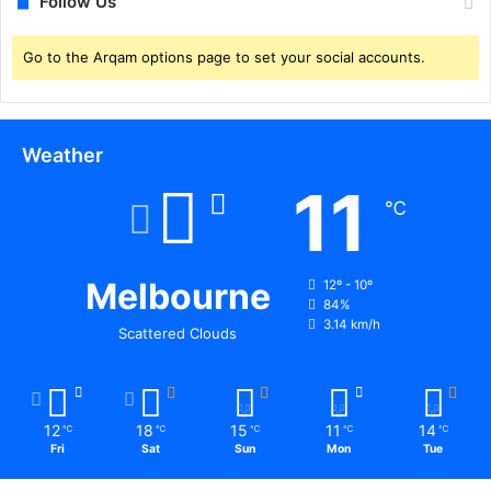
Follow Us
Go to the Arqam options page to set your social accounts.
Weather
11
℃
Melbourne
12º - 10º
84%
3.14 km/h
Scattered Clouds
12
18
15
11
14
℃
℃
℃
℃
℃
Fri
Sat
Sun
Mon
Tue