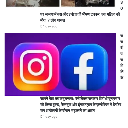
3
0
पर जजगा में बस और इनोवा की भीषण टक्कर: एक महिला की
मौत, 7 लोग घायल
1 day ago
सं
स
दी
य
स
मि
ति
के
सामने मेटा का कबूलनामा: पैसे लेकर सरकार विरोधी दुष्प्रचार
को किया बूस्ट, फेसबुक और इंस्टाग्राम के एल्गोरिदम में हेरफेर
कर आंदोलनों के दौरान भड़काने का आरोप
1 day ago