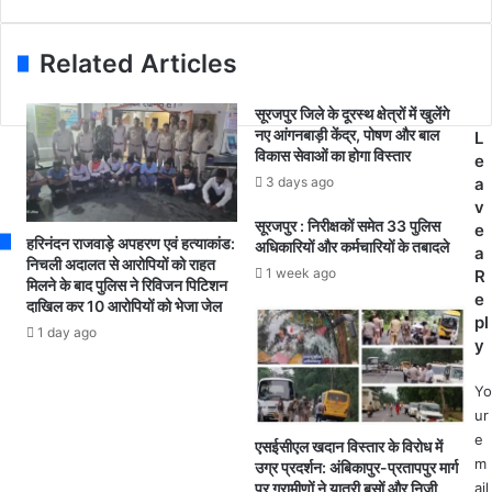
i
का
चि
l
पु
व
a
र
सं
Related Articles
d
में
घ
d
आ
की
सूरजपुर जिले के दूरस्थ क्षेत्रों में खुलेंगे
r
ज
ता
नए आंगनबाड़ी केंद्र, पोषण और बाल
L
e
1
ज
विकास सेवाओं का होगा विस्तार
e
s
2
पो
3 days ago
a
s
न
शी
v
ए
में
सूरजपुर : निरीक्षकों समेत 33 पुलिस
e
को
सो
हरिनंदन राजवाड़े अपहरण एवं हत्याकांड:
अधिकारियों और कर्मचारियों के तबादले
a
रो
श
निचली अदालत से आरोपियों को राहत
1 week ago
R
मिलने के बाद पुलिस ने रिविजन पिटिशन
ना
ल
e
दाखिल कर 10 आरोपियों को भेजा जेल
म
डि
pl
री
स्टें
1 day ago
y
जो
सिं
की
ग
Yo
पु
का
ur
ष्टि
न
e
एसईसीएल खदान विस्तार के विरोध में
.
हीं
m
उग्र प्रदर्शन: अंबिकापुर-प्रतापपुर मार्ग
.
हु
ail
पर ग्रामीणों ने यात्री बसों और निजी