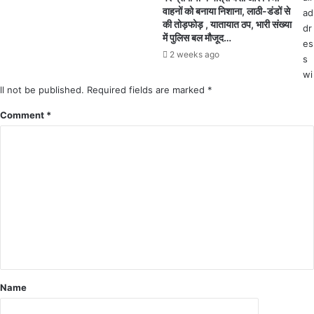
.
आ
वाहनों को बनाया निशाना, लाठी-डंडों से
ad
.
पा
की तोड़फोड़ , यातायात ठप, भारी संख्या
dr
4
ल
में पुलिस बल मौजूद…
es
दि
न
2 weeks ago
s
नों
में
wi
4
ll not be published.
Required fields are marked
*
7
Comment
*
पॉ
जि
टि
व
म
री
ज
Name