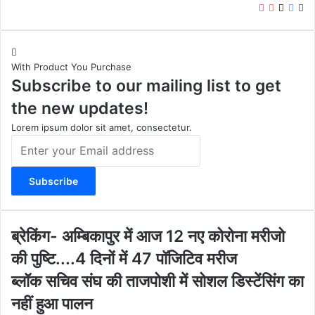
I
Y
X
F
W
n
o
a
e
s
u
c
b
t
T
e
s
With Product You Purchase
a
u
b
i
Subscribe to our mailing list to get
g
b
o
t
r
e
o
e
the new updates!
a
k
m
Lorem ipsum dolor sit amet, consectetur.
E
n
t
e
r
y
o
ब्रे
ब्रेकिंग- अम्बिकापुर में आज 12 नए कोरोना मरीजो
u
किं
की पुष्टि....4 दिनों में 47 पॉजिटिव मरीज
r
ग
E
-
ब्लॉ
ब्लॉक सचिव संघ की ताजपोशी में सोशल डिस्टेंसिंग का
m
अ
क
नहीं हुआ पालन
a
म्बि
स