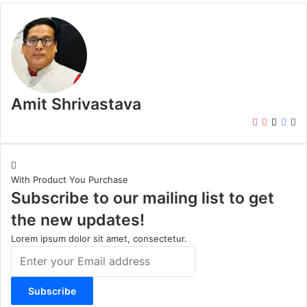
Amit Shrivastava
I
Y
X
F
W
n
o
a
e
s
u
c
b
t
T
e
s
With Product You Purchase
a
u
b
i
Subscribe to our mailing list to get
g
b
o
t
r
e
o
e
the new updates!
a
k
m
Lorem ipsum dolor sit amet, consectetur.
E
n
t
e