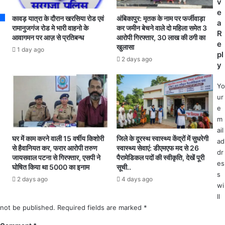
ता
v
में
रा
e
कावड़ यात्रा के दौरान खरसिया रोड एवं
अंबिकापुर: मृतक के नाम पर फर्जीवाड़ा
श्र
ज
a
रामानुजगंज रोड मे भारी वाहनो के
कर जमीन बेचने वाले दो महिला समेत 3
द्धा
मो
R
आवागमन पर आज़ से प्रतिबन्ध
आरोपी गिरफ्तार, 30 लाख की ठगी का
लु
हि
e
खुलासा
1 day ago
ओं
नी
pl
2 days ago
की
.
y
सु
.
वि
.
Yo
धा
.
ur
के
आ
e
लि
दि
m
ए
वा
ail
फू
सी
घर में काम करने वाली 15 वर्षीय किशोरी
जिले के दूरस्थ स्वास्थ्य केंद्रों में सुधरेगी
ad
ल
से हैवानियत कर, फरार आरोपी तरुण
स्वास्थ्य सेवाएं: डीएमएफ मद से 26
गौ
dr
जायसवाल पटना से गिरफ्तार, एसपी ने
पैरामेडिकल पदों की स्वीकृति, देखें पूरी
,
र
es
घोषित किया था 5000 का इनाम
सूची..
बे
व
s
ल
2 days ago
4 days ago
स
wi
प
मा
ll
त्र
ज
not be published.
Required fields are marked
*
,
ने
स
जं