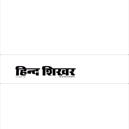
शिक्षा
(146)
श्री रामलला प्राण प्रतिष्ठा
(3)
सकारात्मक खबर
(2)
सम्पादकीय
(6)
स्वरोजगार
(6)
AMIT SHRIWASTAVA
(Editor)
Hind Shikhar
Add - Akashwani Chowk, Ambikapur, Distt- Surguja, C.G. Pin no.-
497001
Mo. No. - 9479235154
Email - hindshikhar@gmail.com