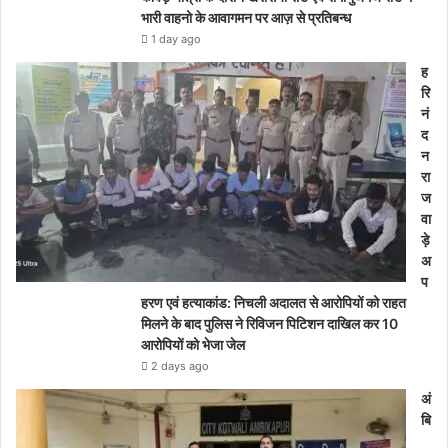
भारी वाहनो के आवागमन पर आज़ से प्रतिबन्ध
1 day ago
ह
रि
नं
द
न
रा
ज
वा
ड़े
अ
प
हरण एवं हत्याकांड: निचली अदालत से आरोपियों को राहत
मिलने के बाद पुलिस ने रिविजन पिटिशन दाखिल कर 10
आरोपियों को भेजा जेल
2 days ago
अं
बि