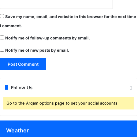
कि
या
रो
Save my name, email, and website in this browser for the next time
प
I comment.
ण
.
Notify me of follow-up comments by email.
.
Notify me of new posts by email.
Follow Us
Go to the Arqam options page to set your social accounts.
Weather