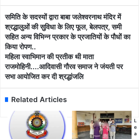
r
y
o
स
समिति के सदस्यों द्वारा बाबा जलेश्वरनाथ मंदिर में
u
मि
श्रद्धालुओं की सुविधा के लिए फूल, बेलपत्र, समी
r
ति
E
के
सहित अन्य विभिन्न प्रकार के प्रजातियों के पौधों का
m
स
किया रोपण..
a
द
i
स्यों
म
महिला स्वाभिमान की प्रतीक थी माता
l
द्वा
हि
राजमोहिनी....आदिवासी गौरव समाज ने जंयती पर
a
रा
ला
d
बा
स्वा
सभा आयोजित कर दी श्रद्धांजलि
d
बा
भि
r
ज
मा
e
ले
न
Related Articles
s
श्व
की
s
र
प्र
ना
ती
थ
क
L
मं
थी
e
दि
मा
a
र