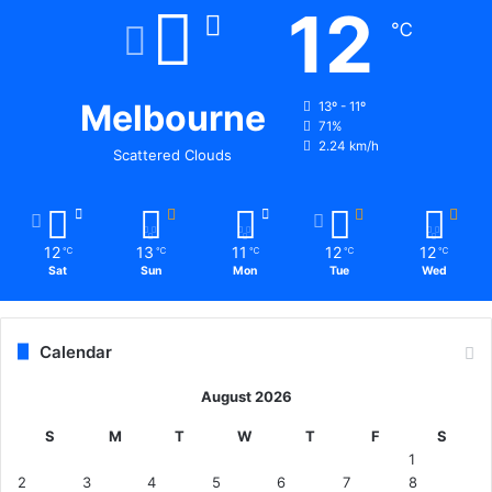
12
℃
Melbourne
13º - 11º
71%
2.24 km/h
Scattered Clouds
12
13
11
12
12
℃
℃
℃
℃
℃
Sat
Sun
Mon
Tue
Wed
Calendar
August 2026
S
M
T
W
T
F
S
1
2
3
4
5
6
7
8