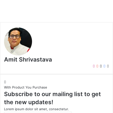
Amit Shrivastava
I
Y
X
F
W
n
o
a
e
s
u
c
b
t
T
e
s
With Product You Purchase
a
u
b
i
Subscribe to our mailing list to get
g
b
o
t
r
e
o
e
the new updates!
a
k
m
Lorem ipsum dolor sit amet, consectetur.