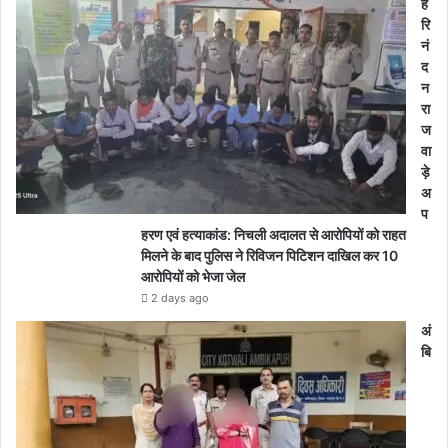
ह
रि
नं
द
न
रा
ज
वा
ड़े
अ
प
हरण एवं हत्याकांड: निचली अदालत से आरोपियों को राहत
मिलने के बाद पुलिस ने रिविजन पिटिशन दाखिल कर 10
आरोपियों को भेजा जेल
2 days ago
अं
बि