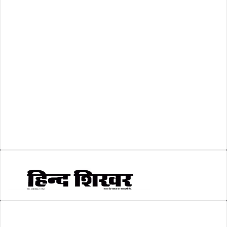
अशासकीय
(2)
शासकीय
(105)
लोकसभा चुनाव 2024
(1)
व्यापार जगत
(5)
शिक्षा
(146)
श्री रामलला प्राण प्रतिष्ठा
(3)
सकारात्मक खबर
(2)
सम्पादकीय
(6)
स्वरोजगार
(6)
AMIT SHRIWASTAVA
(Editor)