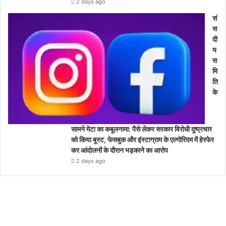
2 days ago
सं
स
दी
य
स
मि
ति
के
सामने मेटा का कबूलनामा: पैसे लेकर सरकार विरोधी दुष्प्रचार
को किया बूस्ट, फेसबुक और इंस्टाग्राम के एल्गोरिदम में हेरफेर
कर आंदोलनों के दौरान भड़काने का आरोप
2 days ago