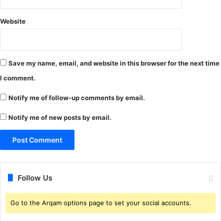
ला
ता
द
है
Website
र्ज
ब
ड़ा
हा
द
Save my name, email, and website in this browser for the next time
सा
I comment.
Notify me of follow-up comments by email.
Notify me of new posts by email.
Follow Us
Go to the Arqam options page to set your social accounts.