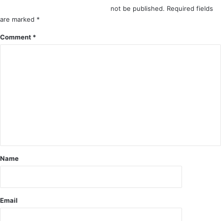
ज
,
not be published.
Required fields
ली
श
are marked
*
,
स
ऊ
Comment
*
र
प
पं
र
च
से
प
गु
ति
ज
स
र
हि
र
त
हे
सा
वा
त
ह
लो
न
गों
,
Name
के
क
खि
भी
ला
भी
फ
हो
Email
मा
स
म
क