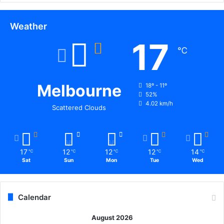
Weather
17
℃
Melbourne
18º - 11º
52%
4.02 km/h
Scattered Clouds
17
12
12
12
14
℃
℃
℃
℃
℃
Sat
Sun
Mon
Tue
Wed
Calendar
August 2026