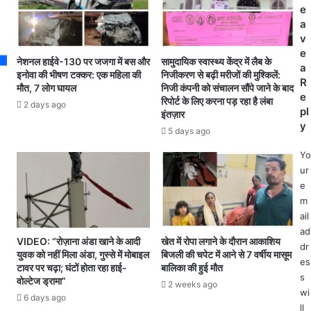
ही
e
थि
:
a
यों
4
v
के
दि
e
सा
नेशनल हाईवे-130 पर जजगा में बस और
सामुदायिक स्वास्थ्य केंद्र में लैब के
न
a
थ
इनोवा की भीषण टक्कर: एक महिला की
निजीकरण से बढ़ी मरीजों की मुश्किलें:
से
R
मि
मौत, 7 लोग घायल
निजी कंपनी को संचालन सौंपे जाने के बाद
स
e
रिपोर्ट के लिए करना पड़ रहा है लंबा
ल
2 days ago
ड़
pl
इंतज़ार
क
क
y
र
5 days ago
प
दो
र
Yo
भा
गि
ur
इ
रे
e
यों
खं
m
की
भे
ail
ज
में
ad
म
VIDEO: “रोज़ाना अंडा खाने के आदी
खेत में रोपा लगाने के दौरान आकाशिय
दौ
dr
क
युवक को नहीं मिला अंडा, गुस्से में मोबाइल
बिजली की चपेट में आने से 7 वर्षीय मासूम
ड़
es
र
टावर पर चढ़ा; घंटों होता रहा हाई-
बालिका की हुई मौत
र
पि
s
वोल्टेज ड्रामा”
2 weeks ago
ही
टा
wi
6 days ago
बि
ई
ll