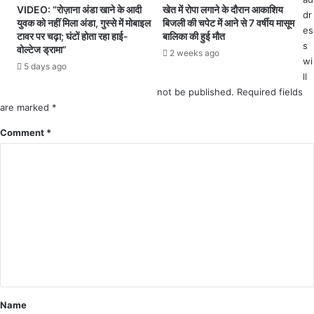
जा
VIDEO: “रोज़ाना अंडा खाने के आदी
खेत में रोपा लगाने के दौरान आकाशिय
इ
dr
सं
युवक को नहीं मिला अंडा, गुस्से में मोबाइल
बिजली की चपेट में आने से 7 वर्षीय मासूम
क
es
बं
टावर पर चढ़ा; घंटों होता रहा हाई-
बालिका की हुई मौत
में
धी
s
वोल्टेज ड्रामा”
2 weeks ago
आ
मा
wi
5 days ago
म
म
ll
ने
लों
not be published.
Required fields
-
को
are marked
*
सा
ले
म
Comment
*
क
ने
र
भि
ग्रा
ड़ं
म
त
वा
,
सि
बा
यों
इ
ने
क
दि
स
या
वा
त
र
ह
यु
Name
सी