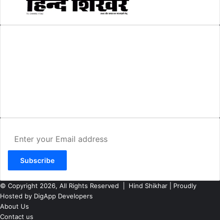
AMIT SHRIWASTAVA
(Editor)
Hind Shikhar
Add - Akashwani Chowk, Ambikapur, Distt- Surguja, C.G. Pin no.-
497001
Mo. No. - 9479235154
Email - hindshikhar@gmail.com
Enter
your
Email
address
© Copyright 2026, All Rights Reserved |
Hind Shikhar
| Proudly
Hosted by
DigApp Developers
About Us
Contact us