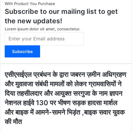
With Product You Purchase
a
u
b
i
Subscribe to our mailing list to get
g
b
o
t
r
e
o
e
the new updates!
a
k
m
Lorem ipsum dolor sit amet, consectetur.
E
n
t
e
r
y
o
ए
एसीएसईएल प्रबंधन के द्वारा जबरन ज़मीन अधिग्रहण
u
सी
और मुवावजा संबंधी मामलों को लेकर ग्रामवासियों ने
r
ए
E
स
दिया तहसीलदार और आयुक्त सरगुजा के नाम ज्ञापन
m
ई
ने
नेशनल हाईवे 130 पर भीषण सड़क हादसा मार्शल
a
ए
श
i
ल
और बाइक में आमने-सामने भिड़ंत ,बाइक सवार युवक
न
l
प्र
ल
की मौत
a
बं
हा
d
ध
ई