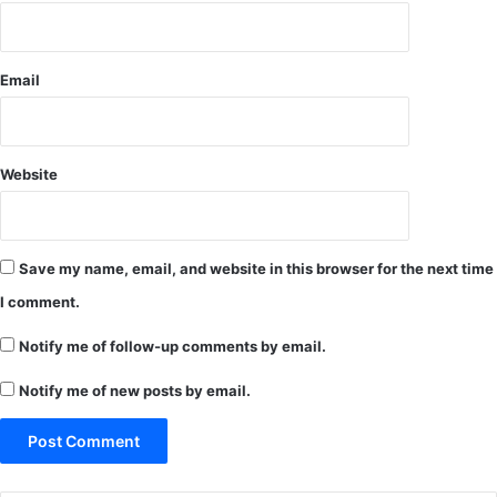
व
ल
क
दा
की
र
मौ
Email
औ
त
र
आ
यु
Website
क्त
स
र
गु
Save my name, email, and website in this browser for the next time
जा
के
I comment.
ना
म
Notify me of follow-up comments by email.
ज्ञा
प
Notify me of new posts by email.
न