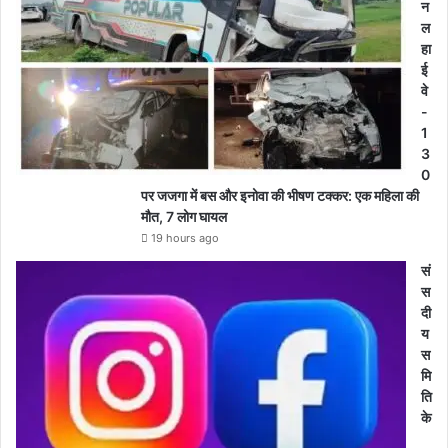
न
ल
हा
ई
वे
-
1
3
0
पर जजगा में बस और इनोवा की भीषण टक्कर: एक महिला की
मौत, 7 लोग घायल
19 hours ago
सं
स
दी
य
स
मि
ति
के