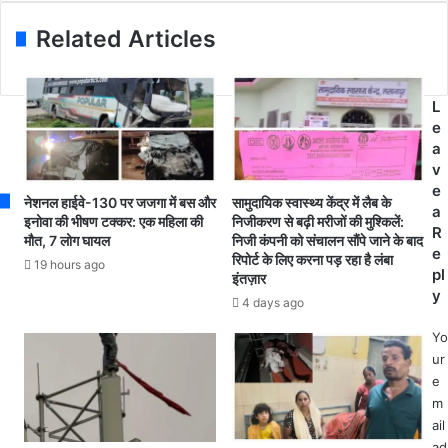
d
न
वे
r
के
Related Articles
1
e
द्वा
3
s
रा
0
s
ज
प
L
ब
र
e
र
भी
a
न
ष
v
ज़
ण
e
मी
नेशनल हाईवे-130 पर जजगा में बस और
सामुदायिक स्वास्थ्य केंद्र में लैब के
स
a
न
इनोवा की भीषण टक्कर: एक महिला की
निजीकरण से बढ़ी मरीजों की मुश्किलें:
ड़
R
अ
मौत, 7 लोग घायल
निजी कंपनी को संचालन सौंपे जाने के बाद
क
e
रिपोर्ट के लिए करना पड़ रहा है लंबा
धि
19 hours ago
हा
pl
इंतज़ार
ग्र
द
y
ह
4 days ago
सा
ण
मा
Yo
औ
र्श
ur
र
ल
e
मु
औ
m
वा
र
ail
व
बा
ad