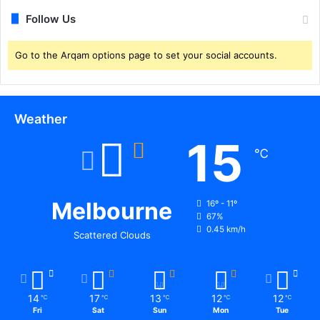
Follow Us
Go to the Arqam options page to set your social accounts.
Weather
15
℃
Melbourne
16º - 11º
67%
0.45 km/h
Scattered Clouds
14
17
13
12
12
℃
℃
℃
℃
℃
Fri
Sat
Sun
Mon
Tue