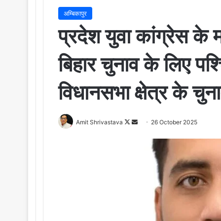
अम्बिकापुर
प्रदेश युवा कांग्रेस के 
बिहार चुनाव के लिए पश्
विधानसभा क्षेत्र के चुन
Amit Shrivastava
F
S
26 October 2025
o
e
l
n
l
d
o
a
w
n
o
e
n
m
X
a