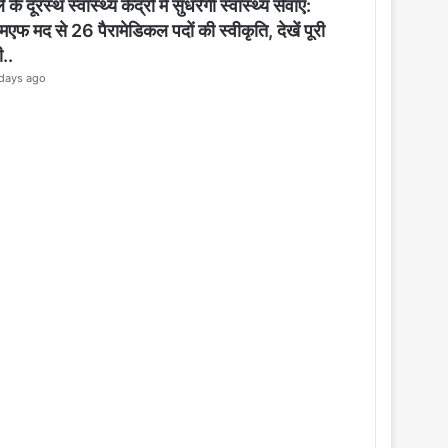
o
 के दूरस्थ स्वास्थ्य केंद्रों में सुधरेगी स्वास्थ्य सेवाएं:
s
मएफ मद से 26 पैरामेडिकल पदों की स्वीकृति, देखें पूरी
e
ी..
days ago