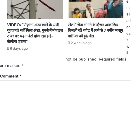
डि
e
डे
क
m
य
ल
ail
री
स्टो
ad
,
VIDEO: “रोज़ाना अंडा खाने के आदी
खेत में रोपा लगाने के दौरान आकाशिय
र
dr
युवक को नहीं मिला अंडा, गुस्से में मोबाइल
बिजली की चपेट में आने से 7 वर्षीय मासूम
कि
औ
es
टावर पर चढ़ा; घंटों होता रहा हाई-
बालिका की हुई मौत
रा
र
s
वोल्टेज ड्रामा”
ना
2 weeks ago
नी
wi
6 days ago
दु
ल
ll
का
म
not be published.
Required fields
नों
पै
are marked
*
औ
थो
र
लै
Comment
*
घ
ब
र
स
-
मे
घ
त
र
दो
दू
अ
ध
वै
प
ध
हुँ
प्र