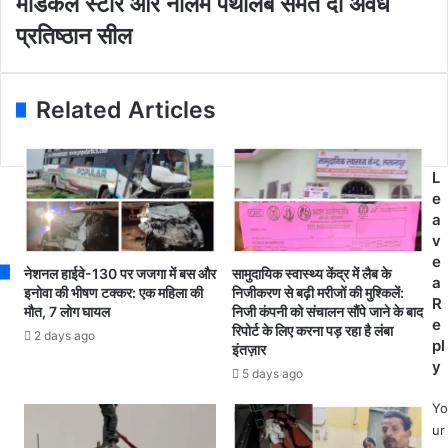
मेडिकल स्टोर और नीलम पैथोलैब समेत दो अवैध
a
वि
रा
d
भा
म
प्रतिष्ठान सील
d
ग
पु
r
स
र
e
ख्त
में
Related Articles
s
:
न
s
पं
र्सिं
च
ग
शी
हो
L
ल
म
e
म
ए
a
न
क्ट
v
प
का
e
नेशनल हाईवे-130 पर जजगा में बस और
सामुदायिक स्वास्थ्य केंद्र में लैब के
सं
उ
a
इनोवा की भीषण टक्कर: एक महिला की
निजीकरण से बढ़ी मरीजों की मुश्किलें:
द
ल्लं
R
मौत, 7 लोग घायल
निजी कंपनी को संचालन सौंपे जाने के बाद
स
घ
e
रिपोर्ट के लिए करना पड़ रहा है लंबा
2 days ago
हि
न
pl
इंतज़ार
त
,
y
5 days ago
मि
सृ
ठा
ष्टि
Yo
ई
मे
ur
,