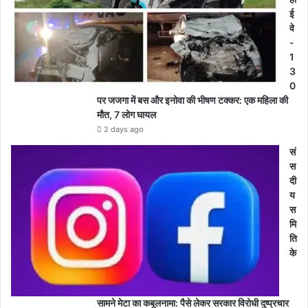
ई
वे
-
1
3
0
पर जजगा में बस और इनोवा की भीषण टक्कर: एक महिला की
मौत, 7 लोग घायल
2 days ago
सं
स
दी
य
स
मि
ति
के
सामने मेटा का कबूलनामा: पैसे लेकर सरकार विरोधी दुष्प्रचार