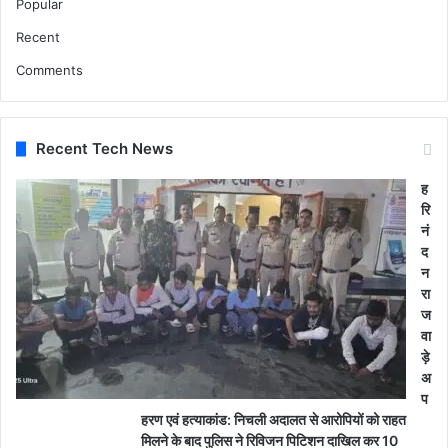
Popular
Recent
Comments
Recent Tech News
ह
रि
नं
द
न
रा
ज
वा
ड़े
अ
प
हरण एवं हत्याकांड: निचली अदालत से आरोपियों को राहत
मिलने के बाद पुलिस ने रिविजन पिटिशन दाखिल कर 10