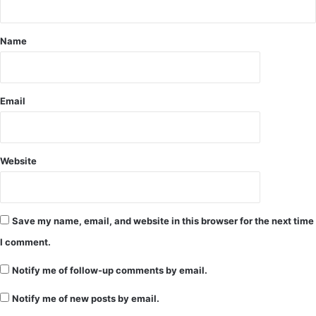
चा
ति
ने
ष्ठा
वा
न
Name
लों
सी
के
ल
खो
वा
Email
-
दू
ध
के
Website
न
मू
नों
की
Save my name, email, and website in this browser for the next time
जां
I comment.
च
,
Notify me of follow-up comments by email.
मि
ला
Notify me of new posts by email.
व