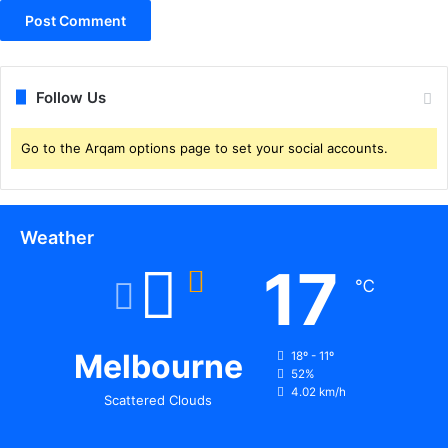
ट
प
र
हो
गी
Follow Us
स
ख्त
Go to the Arqam options page to set your social accounts.
का
र्र
वा
ई
Weather
17
℃
Melbourne
18º - 11º
52%
4.02 km/h
Scattered Clouds