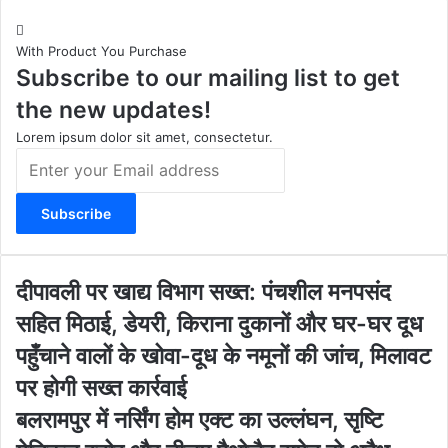
s
u
c
b
t
T
e
s
With Product You Purchase
a
u
b
i
Subscribe to our mailing list to get
g
b
o
t
r
e
o
e
the new updates!
a
k
m
Lorem ipsum dolor sit amet, consectetur.
E
n
t
e
r
y
o
दी
दीपावली पर खाद्य विभाग सख्त: पंचशील मनपसंद
u
पा
सहित मिठाई, डेयरी, किराना दुकानों और घर-घर दूध
r
व
E
ली
पहुँचाने वालों के खोवा-दूध के नमूनों की जांच, मिलावट
m
प
पर होगी सख्त कार्रवाई
a
र
i
खा
ब
बलरामपुर में नर्सिंग होम एक्ट का उल्लंघन, सृष्टि
l
द्य
ल