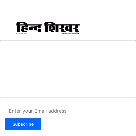
स्वरोजगार
(6)
AMIT SHRIWASTAVA
(Editor)
Hind Shikhar
Add - Akashwani Chowk, Ambikapur, Distt- Surguja, C.G. Pin no.-
497001
Mo. No. - 9479235154
Email - hindshikhar@gmail.com
Enter
your
Email
address