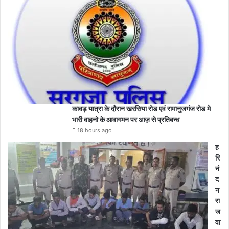
कावड़ यात्रा के दौरान खरसिया रोड एवं रामानुजगंज रोड मे
भारी वाहनो के आवागमन पर आज़ से प्रतिबन्ध
18 hours ago
ह
रि
नं
द
न
रा
ज
वा