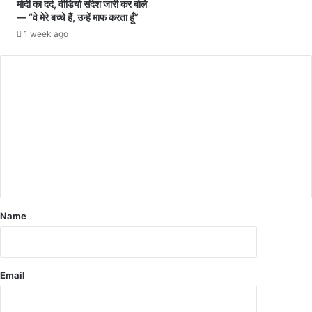
मोदी का दर्द, वीडियो संदेश जारी कर बोले
ग
5
— “वे मेरे बच्चे हैं, उन्हें माफ करता हूँ”
में
न
1 week ago
ह
वं
ड़
ब
कं
र
प
अं
ति
म
ति
थि
Name
Email