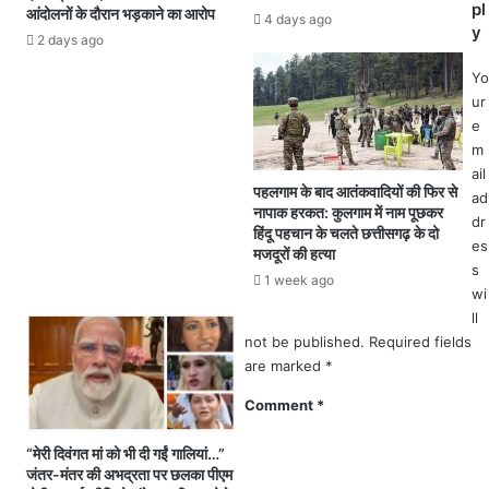
र्ती
pl
आंदोलनों के दौरान भड़काने का आरोप
सा
4 days ago
:
y
म
2 days ago
वॉ
ने
ली
Yo
उ
बॉ
ur
ता
ल
e
री
औ
m
श
र
ail
र्ट
बा
पहलगाम के बाद आतंकवादियों की फिर से
ad
;
नापाक हरकत: कुलगाम में नाम पूछकर
स्के
dr
वी
हिंदू पहचान के चलते छत्तीसगढ़ के दो
ट
es
डि
मजदूरों की हत्या
बॉ
यो
s
1 week ago
ल
वा
wi
खि
य
ll
ला
र
not be published.
Required fields
ड़ि
ल
are marked
*
यों
,
को
Comment
*
शि
मौ
क्षा
का
“मेरी दिवंगत मां को भी दी गईं गालियां…”
वि
;
जंतर-मंतर की अभद्रता पर छलका पीएम
भा
1