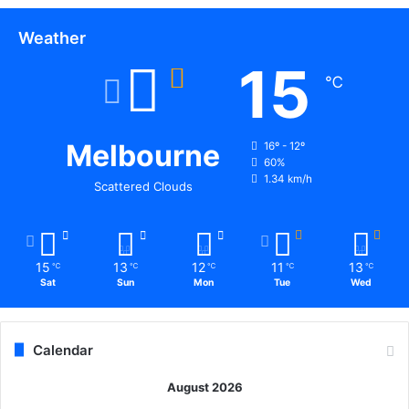
Weather
15
℃
Melbourne
16º - 12º
60%
1.34 km/h
Scattered Clouds
15
13
12
11
13
℃
℃
℃
℃
℃
Sat
Sun
Mon
Tue
Wed
Calendar
August 2026