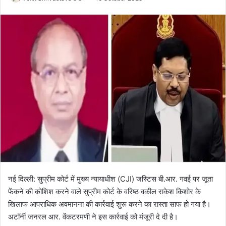
o
e
l
n
l
d
o
a
w
n
o
e
n
m
X
a
i
l
नई दिल्ली: सुप्रीम कोर्ट में मुख्य न्यायाधीश (CJI) जस्टिस बी.आर. गवई पर जूता
फेंकने की कोशिश करने वाले सुप्रीम कोर्ट के वरिष्ठ वकील राकेश किशोर के
खिलाफ आपराधिक अवमानना की कार्रवाई शुरू करने का रास्ता साफ हो गया है।
अटॉर्नी जनरल आर. वेंकटरमणी ने इस कार्रवाई को मंजूरी दे दी है।