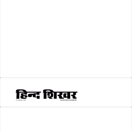
शासकीय
(105)
लोकसभा चुनाव 2024
(1)
व्यापार जगत
(5)
शिक्षा
(146)
श्री रामलला प्राण प्रतिष्ठा
(3)
सकारात्मक खबर
(2)
सम्पादकीय
(6)
स्वरोजगार
(6)
AMIT SHRIWASTAVA
(Editor)
Hind Shikhar