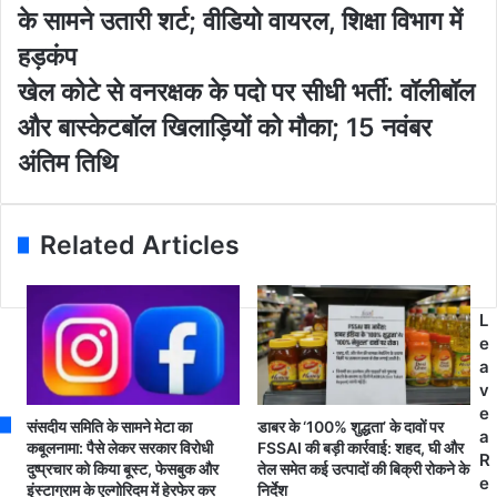
शे
के सामने उतारी शर्ट; वीडियो वायरल, शिक्षा विभाग में
r
में
E
धु
हड़कंप
m
त
खे
खेल कोटे से वनरक्षक के पदो पर सीधी भर्ती: वॉलीबॉल
a
टी
ल
i
च
और बास्केटबॉल खिलाड़ियों को मौका; 15 नवंबर
को
l
र
टे
अंतिम तिथि
a
ने
से
d
क्ला
व
d
स
न
r
रू
Related Articles
र
e
म
क्ष
s
में
क
s
ब
के
L
च्चों
प
e
औ
दो
a
र
प
v
शि
र
e
क्षि
संसदीय समिति के सामने मेटा का
डाबर के ‘100% शुद्धता’ के दावों पर
सी
a
का
कबूलनामा: पैसे लेकर सरकार विरोधी
FSSAI की बड़ी कार्रवाई: शहद, घी और
धी
R
ओं
दुष्प्रचार को किया बूस्ट, फेसबुक और
तेल समेत कई उत्पादों की बिक्री रोकने के
भ
e
इंस्टाग्राम के एल्गोरिदम में हेरफेर कर
निर्देश
के