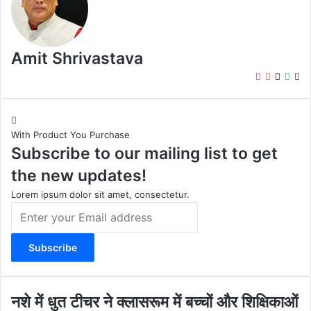
Amit Shrivastava
I
Y
X
F
W
n
o
a
e
s
u
c
b
t
T
e
s
With Product You Purchase
a
u
b
i
Subscribe to our mailing list to get
g
b
o
t
r
e
o
e
the new updates!
a
k
m
Lorem ipsum dolor sit amet, consectetur.
E
n
t
e
r
y
o
न
नशे में धुत टीचर ने क्लासरूम में बच्चों और शिक्षिकाओं
u