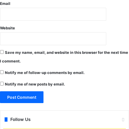
रि
री
Email
व
ह
न
आ
Website
र
क्ष
क
,
Save my name, email, and website in this browser for the next time
ओ
टी
I comment.
टे
क्नी
Notify me of follow-up comments by email.
शि
Notify me of new posts by email.
य
न
स
मे
त
हों
Follow Us
गी
3