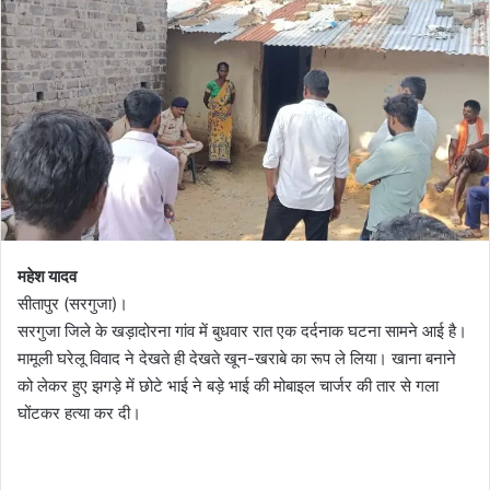
o
a
w
n
o
e
n
m
X
a
i
l
महेश यादव
सीतापुर (सरगुजा)।
सरगुजा जिले के खड़ादोरना गांव में बुधवार रात एक दर्दनाक घटना सामने आई है।
मामूली घरेलू विवाद ने देखते ही देखते खून-खराबे का रूप ले लिया। खाना बनाने
को लेकर हुए झगड़े में छोटे भाई ने बड़े भाई की मोबाइल चार्जर की तार से गला
घोंटकर हत्या कर दी।