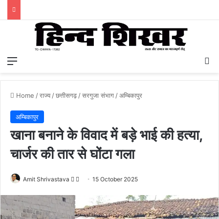
Menu
S
Home
/
राज्य
/
छत्तीसगढ़
/
सरगुजा संभाग
/
अम्बिकापुर
अम्बिकापुर
खाना बनाने के विवाद में बड़े भाई की हत्या,
चार्जर की तार से घोंटा गला
Amit Shrivastava
F
S
15 October 2025
o
e
l
n
l
d