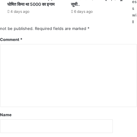
es
क
घोषित किया था 5000 का इनाम
सूची..
व
s
फा
क
4 days ago
6 days ago
र्मा
wi
की
सि
ll
हु
स्ट
not be published.
Required fields are marked
*
ई
,
मौ
Comment
*
स
त
हा
दो
य
यु
क
व
उ
क
प
हु
नि
ए
री
घा
क्ष
य
क
ल
,
उ
से
प
Name
ट
चा
,
र
प
जा