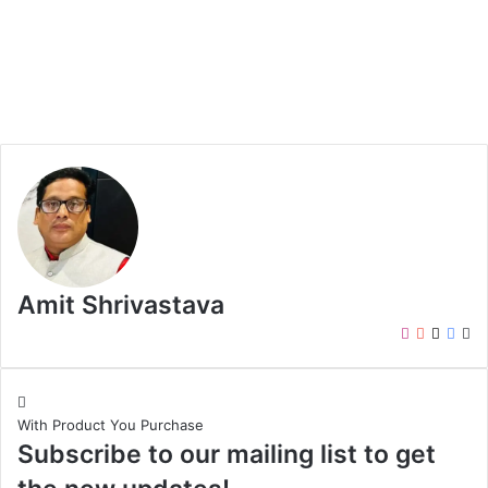
Amit Shrivastava
I
Y
X
F
W
n
o
a
e
s
u
c
b
t
T
e
s
With Product You Purchase
a
u
b
i
Subscribe to our mailing list to get
g
b
o
t
r
e
o
e