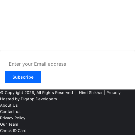
AMIT SHRIWASTAVA
(Editor)
Hind Shikhar
Add - Akashwani Chowk, Ambikapur, Distt- Surguja, C.G. Pin no.-
497001
Mo. No. - 9479235154
Email - hindshikhar@gmail.com
Enter
your
Email
address
© Copyright 2026, All Rights Reserved |
Hind Shikhar
| Proudly
Hosted by
DigApp Developers
About Us
Contact us
Privacy Policy
Our Team
Check ID Card