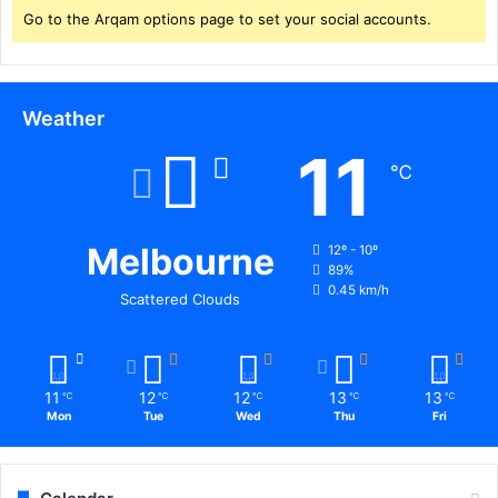
1
Go to the Arqam options page to set your social accounts.
भ
र्ती
औ
र
Weather
प्र
11
वे
℃
श
प
री
क्षा
Melbourne
12º - 10º
89%
एं
0.45 km/h
Scattered Clouds
11
12
12
13
13
℃
℃
℃
℃
℃
Mon
Tue
Wed
Thu
Fri