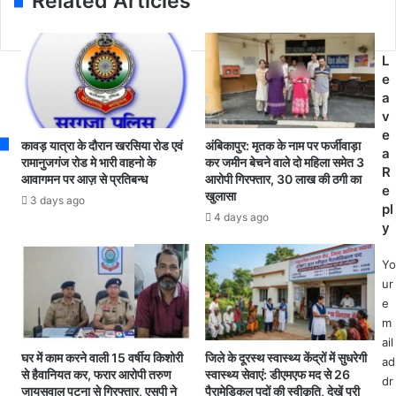
Related Articles
s
ला
0
s
प
2
र
6
वा
L
का
ही
e
प
से
a
री
में
v
क्षा
टे
e
कै
कावड़ यात्रा के दौरान खरसिया रोड एवं
अंबिकापुर: मृतक के नाम पर फर्जीवाड़ा
नें
a
लें
रामानुजगंज रोड मे भारी वाहनो के
कर जमीन बेचने वाले दो महिला समेत 3
स
R
आवागमन पर आज़ से प्रतिबन्ध
आरोपी गिरफ्तार, 30 लाख की ठगी का
ड
का
e
खुलासा
र
3 days ago
का
pl
:
4 days ago
र्य
y
अ
क
प्रै
र
Yo
ल
र
ur
से
हे
e
दि
ठे
m
सं
का
ail
ब
क
घर में काम करने वाली 15 वर्षीय किशोरी
जिले के दूरस्थ स्वास्थ्य केंद्रों में सुधरेगी
ad
र
र्मी
से हैवानियत कर, फरार आरोपी तरुण
स्वास्थ्य सेवाएं: डीएमएफ मद से 26
dr
त
जायसवाल पटना से गिरफ्तार, एसपी ने
पैरामेडिकल पदों की स्वीकृति, देखें पूरी
यु