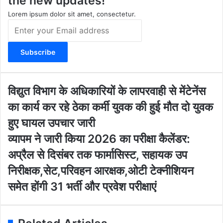
the new updates!
a
k
m
Lorem ipsum dolor sit amet, consectetur.
E
n
t
e
r
y
o
वि
विद्युत विभाग के अधिकारियों के लापरवाही से मेंटेनेंस
u
द्यु
का कार्य कर रहे ठेका कर्मी युवक की हुई मौत दो युवक
r
त
E
वि
हुए घायल उपचार जारी
m
भा
व्या
व्यापम ने जारी किया 2026 का परीक्षा कैलेंडर:
a
ग
प
i
के
अप्रैल से दिसंबर तक फार्मासिस्ट, सहायक उप
म
l
अ
ने
निरीक्षक,सेट,परिवहन आरक्षक,ओटी टेक्नीशियन
a
धि
जा
d
का
समेत होंगी 31 भर्ती और प्रवेश परीक्षाएं
री
d
रि
कि
r
यों
या
e
के
2