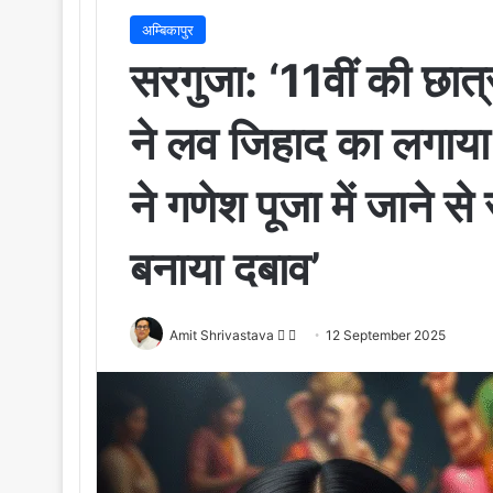
अम्बिकापुर
सरगुजा: ‘11वीं की छात्
ने लव जिहाद का लगाय
ने गणेश पूजा में जाने स
बनाया दबाव’
Amit Shrivastava
F
S
12 September 2025
o
e
l
n
l
d
o
a
w
n