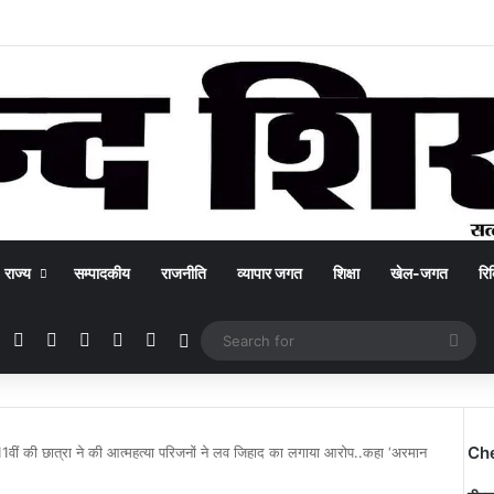
राज्य
सम्पादकीय
राजनीति
व्यापार जगत
शिक्षा
खेल-जगत
रिक
Facebook
X
YouTube
Instagram
WhatsApp
Switch skin
Sea
for
Ch
11वीं की छात्रा ने की आत्महत्या परिजनों ने लव जिहाद का लगाया आरोप..कहा ‘अरमान