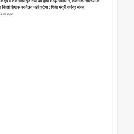
o
के ऐप में तकनीकी त्रुटियों का होगा शीघ्र समाधान, तकनीकी समस्या के
s
किसी शिक्षक का वेतन नहीं कटेगा : शिक्षा मंत्री गजेंद्र यादव
e
days ago