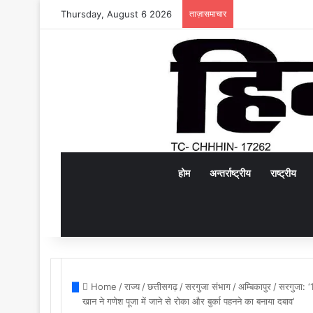
Thursday, August 6 2026
ताज़ासमाचार
होम
अन्तर्राष्ट्रीय
राष्ट्रीय
Home
/
राज्य
/
छत्तीसगढ़
/
सरगुजा संभाग
/
अम्बिकापुर
/
सरगुजा: ‘
खान ने गणेश पूजा में जाने से रोका और बुर्का पहनने का बनाया दबाव’