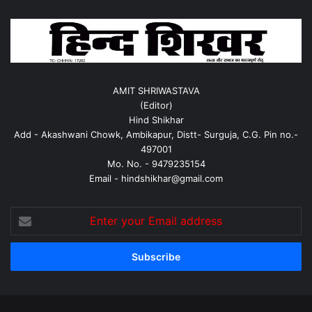
AMIT SHRIWASTAVA
(Editor)
Hind Shikhar
Add - Akashwani Chowk, Ambikapur, Distt- Surguja, C.G. Pin no.-
497001
Mo. No. - 9479235154
Email - hindshikhar@gmail.com
Enter
your
Email
address