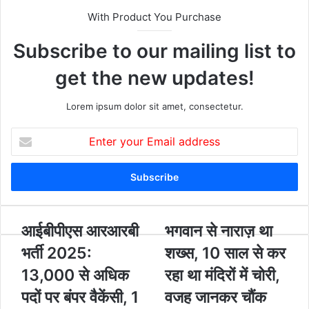
With Product You Purchase
Subscribe to our mailing list to
get the new updates!
Lorem ipsum dolor sit amet, consectetur.
E
n
t
e
r
y
o
आ
आईबीपीएस आरआरबी
भ
भगवान से नाराज़ था
u
ई
ग
भर्ती 2025:
शख्स, 10 साल से कर
r
बी
वा
E
पी
न
13,000 से अधिक
रहा था मंदिरों में चोरी,
m
ए
से
पदों पर बंपर वैकेंसी, 1
वजह जानकर चौंक
a
स
ना
i