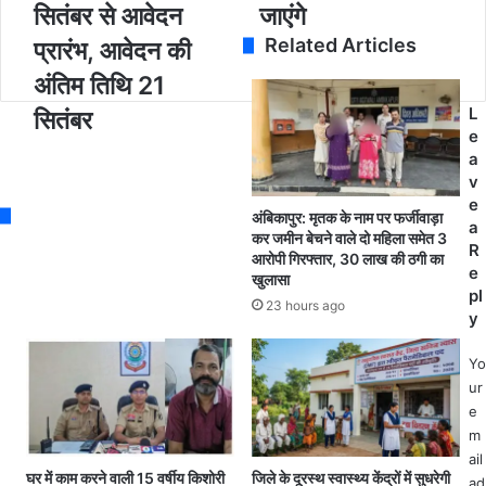
आ
रा
सितंबर से आवेदन
जाएंगे
l
र
ज़
Related Articles
a
प्रारंभ, आवेदन की
आ
था
d
र
श
अंतिम तिथि 21
d
बी
ख्स
L
r
सितंबर
भ
,
e
e
र्ती
1
a
s
2
0
v
s
0
सा
e
2
ल
अंबिकापुर: मृतक के नाम पर फर्जीवाड़ा
a
5
से
कर जमीन बेचने वाले दो महिला समेत 3
R
:
क
आरोपी गिरफ्तार, 30 लाख की ठगी का
e
खुलासा
1
र
pl
3
र
23 hours ago
y
,
हा
0
था
Yo
0
मं
ur
0
दि
e
से
रों
m
अ
में
ail
धि
चो
घर में काम करने वाली 15 वर्षीय किशोरी
जिले के दूरस्थ स्वास्थ्य केंद्रों में सुधरेगी
ad
क
री