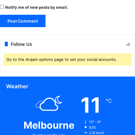
Notify me of new posts by email.
Follow Us
Go to the Arqam options page to set your social accounts.
Weather
11
℃
Melbourne
12º - 9º
83%
2.16 km/h