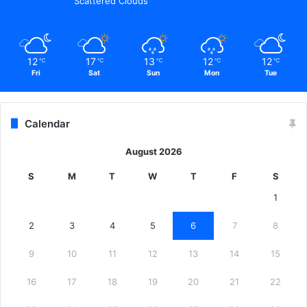
Scattered Clouds
12
17
13
12
12
℃
℃
℃
℃
℃
Fri
Sat
Sun
Mon
Tue
Calendar
August 2026
S
M
T
W
T
F
S
1
2
3
4
5
6
7
8
9
10
11
12
13
14
15
16
17
18
19
20
21
22