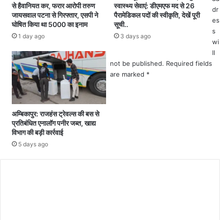
से हैवानियत कर, फरार आरोपी तरुण
स्वास्थ्य सेवाएं: डीएमएफ मद से 26
dr
प
,
जायसवाल पटना से गिरफ्तार, एसपी ने
पैरामेडिकल पदों की स्वीकृति, देखें पूरी
es
दों
व
घोषित किया था 5000 का इनाम
सूची..
प
ज
s
1 day ago
3 days ago
र
ह
wi
बं
जा
ll
प
न
not be published.
Required fields
र
क
are marked
*
वै
र
कें
चौं
सी
क
अम्बिकापुर: राजहंस ट्रेवल्स की बस से
,
जा
प्रतिबंधित एनालॉग पनीर जब्त, खाद्य
1
एं
विभाग की बड़ी कार्रवाई
सि
गे
5 days ago
तं
ब
र
C
से
o
आ
m
वे
द
m
न