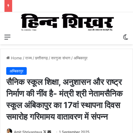
Menu
S
Home
/
राज्य
/
छत्तीसगढ़
/
सरगुजा संभाग
/
अम्बिकापुर
अम्बिकापुर
सैनिक स्कूल शिक्षा, अनुशासन और राष्ट्र
निर्माण की नींव है- मंत्री श्री नेतामसैनिक
स्कूल अंबिकापुर का 17वां स्थापना दिवस
समारोह गरिमामय वातावरण में संपन्न
Amit Shrivastava
F
S
1 September 2025