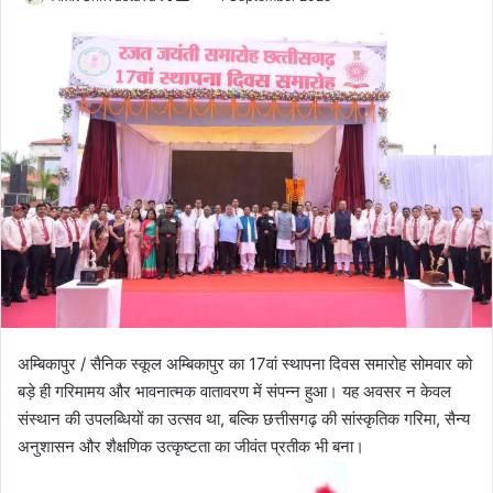
o
e
l
n
l
d
o
a
w
n
o
e
n
m
X
a
i
l
अम्बिकापुर / सैनिक स्कूल अम्बिकापुर का 17वां स्थापना दिवस समारोह सोमवार को
बड़े ही गरिमामय और भावनात्मक वातावरण में संपन्न हुआ। यह अवसर न केवल
संस्थान की उपलब्धियों का उत्सव था, बल्कि छत्तीसगढ़ की सांस्कृतिक गरिमा, सैन्य
अनुशासन और शैक्षणिक उत्कृष्टता का जीवंत प्रतीक भी बना।