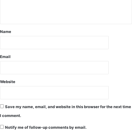
e
प्रा
रं
n
भ
t
,
आ
*
Name
वे
द
न
की
Email
अं
ति
म
ति
Website
थि
2
1
सि
Save my name, email, and website in this browser for the next time
तं
I comment.
ब
र
Notify me of follow-up comments by email.