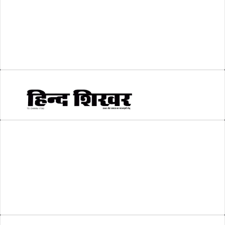
श्री रामलला प्राण प्रतिष्ठा
(3)
सकारात्मक खबर
(2)
सम्पादकीय
(6)
स्वरोजगार
(6)
AMIT SHRIWASTAVA
(Editor)
Hind Shikhar
Add - Akashwani Chowk, Ambikapur, Distt- Surguja, C.G. Pin no.-
497001
Mo. No. - 9479235154
Email - hindshikhar@gmail.com