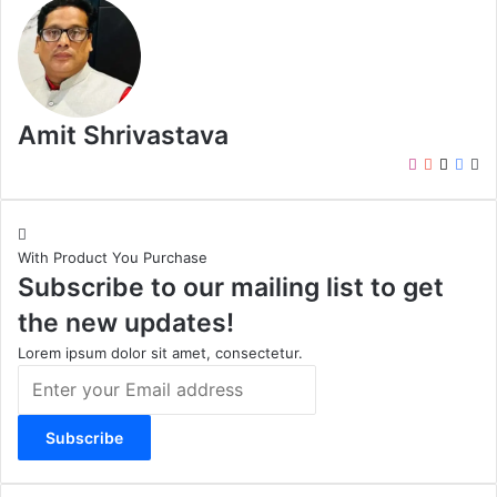
Amit Shrivastava
I
Y
X
F
W
n
o
a
e
s
u
c
b
t
T
e
s
With Product You Purchase
a
u
b
i
Subscribe to our mailing list to get
g
b
o
t
r
e
o
e
the new updates!
a
k
m
Lorem ipsum dolor sit amet, consectetur.
E
n
t
e
r
y