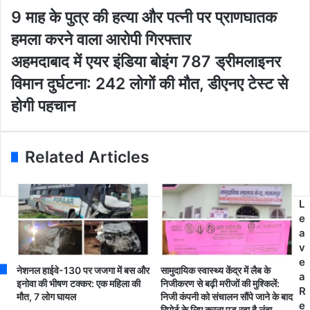
o
9
9 माह के पुत्र की हत्या और पत्नी पर प्राणघातक
u
मा
हमला करने वाला आरोपी गिरफ्तार
r
ह
E
के
अ
अहमदाबाद में एयर इंडिया बोइंग 787 ड्रीमलाइनर
m
पु
ह
विमान दुर्घटना: 242 लोगों की मौत, डीएनए टेस्ट से
a
त्र
म
i
की
दा
होगी पहचान
l
ह
बा
a
त्या
द
d
औ
में
Related Articles
d
र
ए
r
प
य
e
त्नी
र
s
प
इं
L
s
र
डि
e
प्रा
या
a
ण
बो
v
घा
इं
e
नेशनल हाईवे-130 पर जजगा में बस और
सामुदायिक स्वास्थ्य केंद्र में लैब के
त
ग
a
इनोवा की भीषण टक्कर: एक महिला की
निजीकरण से बढ़ी मरीजों की मुश्किलें:
क
7
R
मौत, 7 लोग घायल
निजी कंपनी को संचालन सौंपे जाने के बाद
ह
8
e
रिपोर्ट के लिए करना पड़ रहा है लंबा