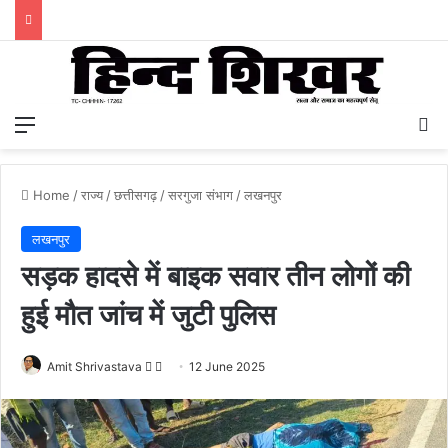
Menu
S
Home
/
राज्य
/
छत्तीसगढ़
/
सरगुजा संभाग
/
लखनपुर
लखनपुर
सड़क हादसे में बाइक सवार तीन लोगों की
हुई मौत जांच में जुटी पुलिस
Amit Shrivastava
F
S
12 June 2025
o
e
l
n
l
d