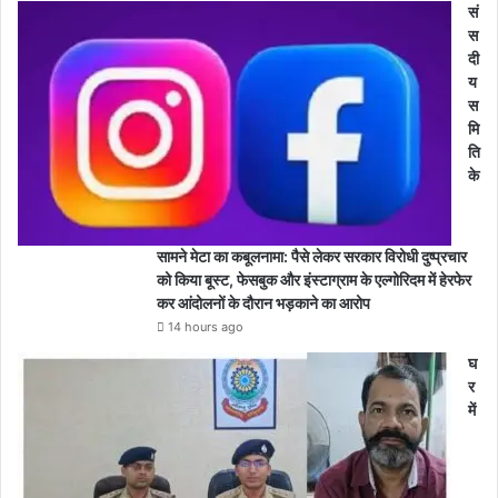
सं
स
दी
य
स
मि
ति
के
सामने मेटा का कबूलनामा: पैसे लेकर सरकार विरोधी दुष्प्रचार
को किया बूस्ट, फेसबुक और इंस्टाग्राम के एल्गोरिदम में हेरफेर
कर आंदोलनों के दौरान भड़काने का आरोप
14 hours ago
घ
र
में