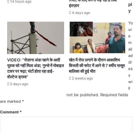
14 hours ago
म
7
pl
इंतज़ार
ला
ड्री
y
4 days ago
क
म
र
ला
Yo
ने
इ
ur
वा
न
e
ला
र
m
आ
वि
ail
रो
मा
ad
VIDEO: “रोज़ाना अंडा खाने के आदी
खेत में रोपा लगाने के दौरान आकाशिय
पी
न
dr
युवक को नहीं मिला अंडा, गुस्से में मोबाइल
बिजली की चपेट में आने से 7 वर्षीय मासूम
गि
दु
es
टावर पर चढ़ा; घंटों होता रहा हाई-
बालिका की हुई मौत
र
र्घ
s
वोल्टेज ड्रामा”
2 weeks ago
फ्ता
ट
wi
5 days ago
र
ना
ll
:
not be published.
Required fields
2
are marked
*
4
2
Comment
*
लो
गों
की