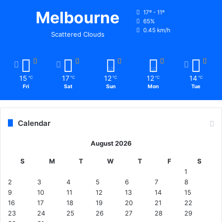
Melbourne
17º - 11º
65%
0.45 km/h
Scattered Clouds
15
17
12
12
14
℃
℃
℃
℃
℃
Fri
Sat
Sun
Mon
Tue
Calendar
August 2026
S
M
T
W
T
F
S
1
2
3
4
5
6
7
8
9
10
11
12
13
14
15
16
17
18
19
20
21
22
23
24
25
26
27
28
29