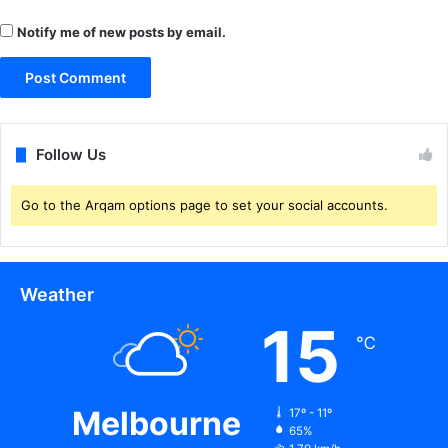
Notify me of new posts by email.
Follow Us
Go to the Arqam options page to set your social accounts.
Weather
15
℃
Melbourne
17º - 11º
65%