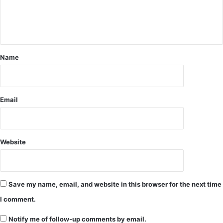
यु
ने
e
व
कि
n
क
या
घा
t
य
*
ल
Name
ए
क
जि
ला
Email
अ
स्प
ता
ल
Website
रे
फ
र
Save my name, email, and website in this browser for the next time
I comment.
Notify me of follow-up comments by email.