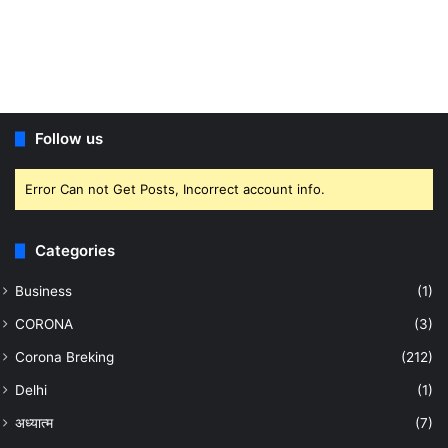
Follow us
Error Can not Get Posts, Incorrect account info.
Categories
Business
(1)
CORONA
(3)
Corona Breking
(212)
Delhi
(1)
अध्यात्म
(7)