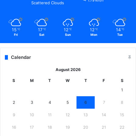
1.79 km/h
Scattered Clouds
15
17
12
12
14
℃
℃
℃
℃
℃
Fri
Sat
Sun
Mon
Tue
Calendar
August 2026
S
M
T
W
T
F
S
1
2
3
4
5
6
7
8
9
10
11
12
13
14
15
16
17
18
19
20
21
22