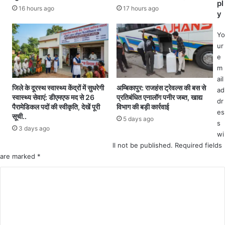
pl
वा
म
16 hours ago
17 hours ago
y
र
र्थ
आ
न
Yo
नि
कि
ur
यं
सा
e
त्रि
न
m
त
कां
ail
हो
ग्रे
जिले के दूरस्थ स्वास्थ्य केंद्रों में सुधरेगी
अम्बिकापुर: राजहंस ट्रेवल्स की बस से
ad
क
स
स्वास्थ्य सेवाएं: डीएमएफ मद से 26
प्रतिबंधित एनालॉग पनीर जब्त, खाद्य
dr
र
जि
पैरामेडिकल पदों की स्वीकृति, देखें पूरी
विभाग की बड़ी कार्रवाई
es
2
ला
सूची..
5 days ago
0
अ
s
3 days ago
फी
ध्य
wi
ट
क्ष
ll not be published.
Required fields
ना
अ
are marked
*
ले
मि
C
में
त
गि
सिं
o
रा
ह
m
ती
दे
न
व
m