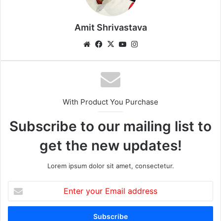
Amit Shrivastava
We
Fa
X
Yo
Ins
bsi
ce
uT
tag
te
bo
ub
ra
ok
e
m
With Product You Purchase
Subscribe to our mailing list to
get the new updates!
Lorem ipsum dolor sit amet, consectetur.
E
n
t
e