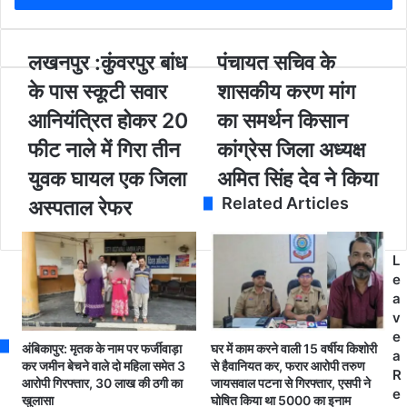
r
y
o
ल
लखनपुर :कुंवरपुर बांध
पं
पंचायत सचिव के
u
ख
चा
के पास स्कूटी सवार
शासकीय करण मांग
r
न
य
E
पु
त
आनियंत्रित होकर 20
का समर्थन किसान
m
र
स
फीट नाले में गिरा तीन
कांग्रेस जिला अध्यक्ष
a
:
चि
i
कुं
व
युवक घायल एक जिला
अमित सिंह देव ने किया
l
व
के
Related Articles
a
अस्पताल रेफर
र
शा
d
पु
स
d
र
की
L
r
बां
य
e
e
ध
क
a
s
के
र
v
s
पा
ण
e
स
मां
अंबिकापुर: मृतक के नाम पर फर्जीवाड़ा
घर में काम करने वाली 15 वर्षीय किशोरी
a
स्कू
ग
कर जमीन बेचने वाले दो महिला समेत 3
से हैवानियत कर, फरार आरोपी तरुण
R
टी
का
आरोपी गिरफ्तार, 30 लाख की ठगी का
जायसवाल पटना से गिरफ्तार, एसपी ने
e
खुलासा
घोषित किया था 5000 का इनाम
स
स