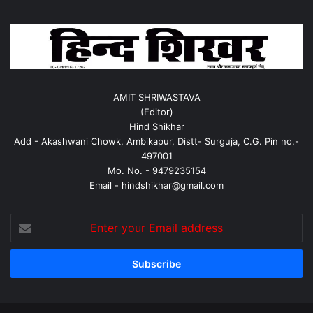
AMIT SHRIWASTAVA
(Editor)
Hind Shikhar
Add - Akashwani Chowk, Ambikapur, Distt- Surguja, C.G. Pin no.-
497001
Mo. No. - 9479235154
Email - hindshikhar@gmail.com
Enter
your
Email
address