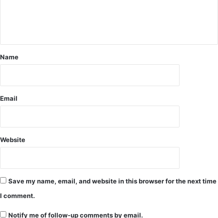
स्क
र
.
.
त
स्क
Name
री
में
ब
ड़े
Email
सिं
डि
के
ट
Website
के
शा
मि
ल
Save my name, email, and website in this browser for the next time
हो
ने
I comment.
की
सं
Notify me of follow-up comments by email.