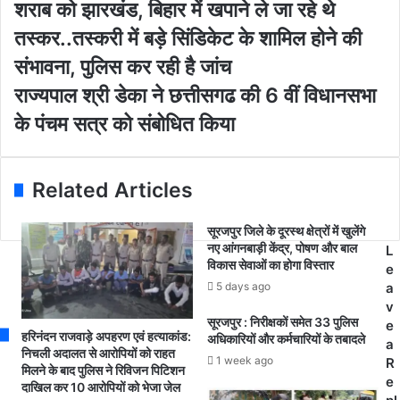
शराब को झारखंड, बिहार में खपाने ले जा रहे थे
r
क
E
रो
तस्कर..तस्करी में बड़े सिंडिकेट के शामिल होने की
m
ड़
संभावना, पुलिस कर रही है जांच
a
रु
i
प
रा
राज्यपाल श्री डेका ने छत्तीसगढ की 6 वीं विधानसभा
l
ए
ज्य
के पंचम सत्र को संबोधित किया
a
का
पा
d
अं
ल
d
ग्रे
श्री
r
जी
डे
Related Articles
e
श
का
s
रा
ने
सूरजपुर जिले के दूरस्थ क्षेत्रों में खुलेंगे
s
ब
छ
नए आंगनबाड़ी केंद्र, पोषण और बाल
L
ज
त्ती
विकास सेवाओं का होगा विस्तार
e
प्त
स
5 days ago
a
,
ग
v
पं
ढ
सूरजपुर : निरीक्षकों समेत 33 पुलिस
e
जा
की
हरिनंदन राजवाड़े अपहरण एवं हत्याकांड:
अधिकारियों और कर्मचारियों के तबादले
a
ब
6
निचली अदालत से आरोपियों को राहत
1 week ago
R
की
मिलने के बाद पुलिस ने रिविजन पिटिशन
वीं
e
दाखिल कर 10 आरोपियों को भेजा जेल
श
वि