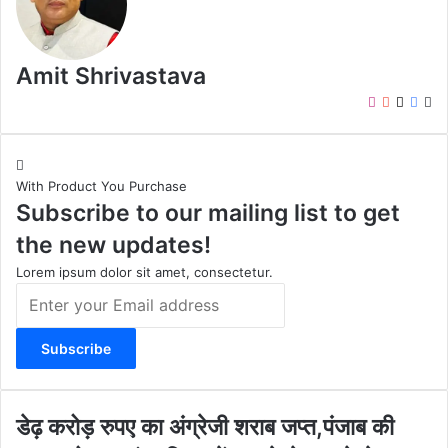
Amit Shrivastava
I
Y
X
F
W
n
o
a
e
s
u
c
b
t
T
e
s
With Product You Purchase
a
u
b
i
Subscribe to our mailing list to get
g
b
o
t
r
e
o
e
the new updates!
a
k
m
Lorem ipsum dolor sit amet, consectetur.
E
n
t
e
r
y
o
डे
डेढ़ करोड़ रुपए का अंग्रेजी शराब जप्त,पंजाब की
u
ढ़