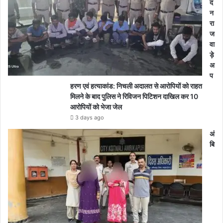
द
न
रा
ज
वा
ड़े
अ
प
हरण एवं हत्याकांड: निचली अदालत से आरोपियों को राहत
मिलने के बाद पुलिस ने रिविजन पिटिशन दाखिल कर 10
आरोपियों को भेजा जेल
3 days ago
अं
बि