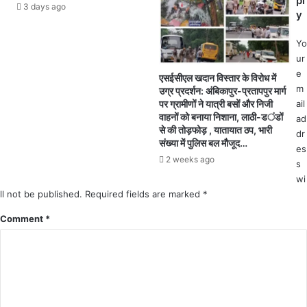
pl
रा
धा
3 days ago
y
ब
न
को
स
Yo
झा
भा
ur
र
के
e
खं
एसईसीएल खदान विस्तार के विरोध में
पं
m
उग्र प्रदर्शन: अंबिकापुर-प्रतापपुर मार्ग
ड
च
ail
पर ग्रामीणों ने यात्री बसों और निजी
,
म
वाहनों को बनाया निशाना, लाठी-डंडों
ad
बि
स
से की तोड़फोड़ , यातायात ठप, भारी
dr
हा
त्र
संख्या में पुलिस बल मौजूद…
es
र
को
2 weeks ago
में
s
सं
ख
wi
बो
पा
ll not be published.
धि
Required fields are marked
*
ने
त
Comment
*
ले
कि
जा
या
र
हे
थे
त