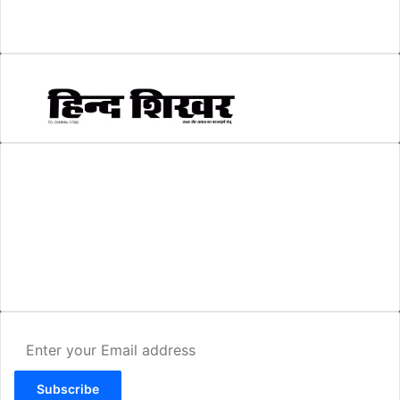
स्वरोजगार
(6)
AMIT SHRIWASTAVA
(Editor)
Hind Shikhar
Add - Akashwani Chowk, Ambikapur, Distt- Surguja, C.G. Pin no.-
497001
Mo. No. - 9479235154
Email - hindshikhar@gmail.com
Enter
your
Email
address