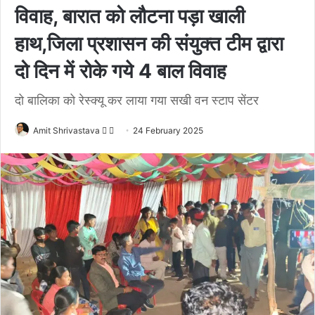
विवाह, बारात को लौटना पड़ा खाली
हाथ,जिला प्रशासन की संयुक्त टीम द्वारा
दो दिन में रोके गये 4 बाल विवाह
दो बालिका को रेस्क्यू कर लाया गया सखी वन स्टाप सेंटर
Amit Shrivastava
F
S
24 February 2025
o
e
l
n
l
d
o
a
w
n
o
e
n
m
X
a
i
l