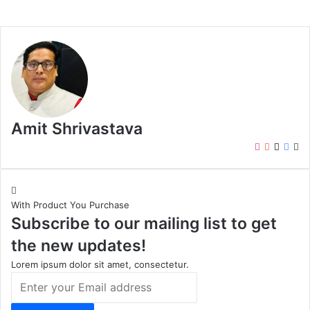
Amit Shrivastava
I
Y
X
F
W
n
o
a
e
s
u
c
b
t
T
e
s
With Product You Purchase
a
u
b
i
Subscribe to our mailing list to get
g
b
o
t
r
e
o
e
the new updates!
a
k
m
Lorem ipsum dolor sit amet, consectetur.
E
n
t