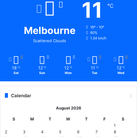
11
℃
Melbourne
18º - 10º
80%
1.34 km/h
Scattered Clouds
18
12
12
11
12
℃
℃
℃
℃
℃
Sat
Sun
Mon
Tue
Wed
Calendar
August 2026
S
M
T
W
T
F
S
1
2
3
4
5
6
7
8