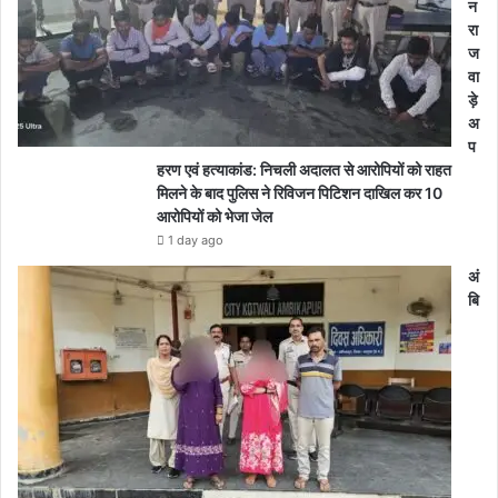
न
रा
ज
वा
ड़े
अ
प
हरण एवं हत्याकांड: निचली अदालत से आरोपियों को राहत
मिलने के बाद पुलिस ने रिविजन पिटिशन दाखिल कर 10
आरोपियों को भेजा जेल
1 day ago
अं
बि