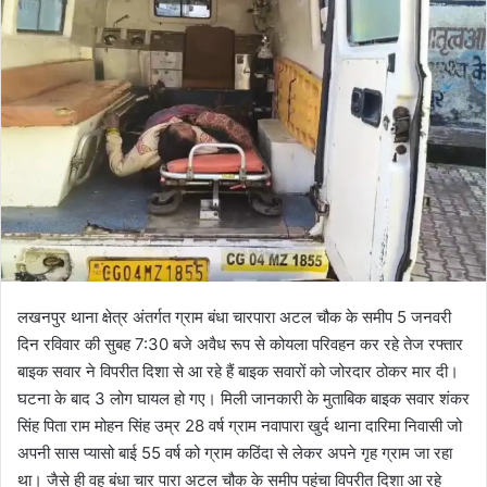
l
n
l
d
o
a
w
n
o
e
n
m
X
a
i
l
लखनपुर थाना क्षेत्र अंतर्गत ग्राम बंधा चारपारा अटल चौक के समीप 5 जनवरी
दिन रविवार की सुबह 7:30 बजे अवैध रूप से कोयला परिवहन कर रहे तेज रफ्तार
बाइक सवार ने विपरीत दिशा से आ रहे हैं बाइक सवारों को जोरदार ठोकर मार दी।
घटना के बाद 3 लोग घायल हो गए। मिली जानकारी के मुताबिक बाइक सवार शंकर
सिंह पिता राम मोहन सिंह उम्र 28 वर्ष ग्राम नवापारा खुर्द थाना दारिमा निवासी जो
अपनी सास प्यासो बाई 55 वर्ष को ग्राम कठिंदा से लेकर अपने गृह ग्राम जा रहा
था। जैसे ही वह बंधा चार पारा अटल चौक के समीप पहुंचा विपरीत दिशा आ रहे