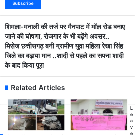
e
r
y
o
शि
शिमला-मनाली की तर्ज पर मैनपाट में मॉल रोड बनाए
u
म
जाने की घोषणा, रोजगार के भी बढ़ेंगे अवसर..
r
ला
E
-
मि
मिसेज छत्तीसगढ़ बनी ग्रामीण युवा महिला रेखा सिंह
m
म
से
जिले का बढ़ाया मान ..शादी से पहले का सपना शादी
a
ना
ज
i
ली
छ
के बाद किया पूरा
l
की
त्ती
a
त
स
d
र्ज
ग
Related Articles
d
प
ढ़
r
र
ब
e
मै
नी
s
न
ग्रा
L
s
पा
मी
e
ट
ण
a
में
यु
v
मॉ
वा
e