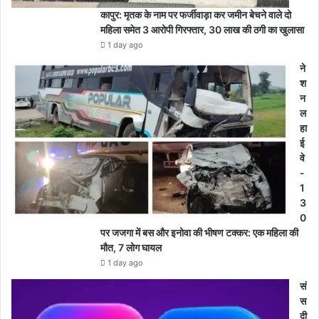
कापुर: मृतक के नाम पर फर्जीवाड़ा कर जमीन बेचने वाले दो
महिला समेत 3 आरोपी गिरफ्तार, 30 लाख की ठगी का खुलासा
1 day ago
ने
श
न
ल
हा
ई
वे
-
1
3
0
पर जजगा में बस और इनोवा की भीषण टक्कर: एक महिला की
मौत, 7 लोग घायल
1 day ago
सं
स
दी