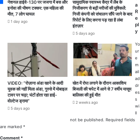
नेशनल हाईवे-130 पर जजगा में बस और
सामुदायिक स्वास्थ्य केंद्र में लैब के
ल
म
a
इनोवा की भीषण टक्कर: एक महिला की
निजीकरण से बढ़ी मरीजों की मुश्किलें:
रो
हि
R
मौत, 7 लोग घायल
निजी कंपनी को संचालन सौंपे जाने के बाद
ड
ला
e
रिपोर्ट के लिए करना पड़ रहा है लंबा
1 day ago
ब
रे
pl
इंतज़ार
ना
खा
y
5 days ago
ए
सिं
जा
ह
Yo
ने
जि
ur
की
ले
e
घो
का
m
ष
ब
ail
णा
ढ़ा
ad
VIDEO: “रोज़ाना अंडा खाने के आदी
खेत में रोपा लगाने के दौरान आकाशिय
,
या
dr
युवक को नहीं मिला अंडा, गुस्से में मोबाइल
बिजली की चपेट में आने से 7 वर्षीय मासूम
रो
मा
es
टावर पर चढ़ा; घंटों होता रहा हाई-
बालिका की हुई मौत
ज
न
s
वोल्टेज ड्रामा”
2 weeks ago
गा
.
wi
5 days ago
र
.
ll
के
शा
not be published.
Required fields
भी
दी
are marked
*
ब
से
ढ़ें
प
Comment
*