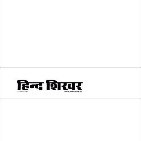
व्यापार जगत
(5)
शिक्षा
(146)
श्री रामलला प्राण प्रतिष्ठा
(3)
सकारात्मक खबर
(2)
सम्पादकीय
(6)
स्वरोजगार
(6)
AMIT SHRIWASTAVA
(Editor)
Hind Shikhar
Add - Akashwani Chowk, Ambikapur, Distt- Surguja, C.G. Pin no.-
497001