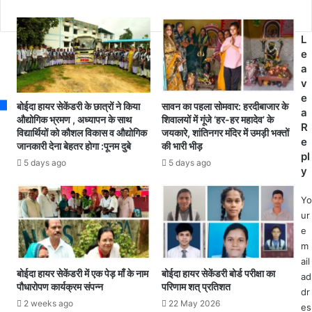
में
r
ब
मा
e
ना
दा
s
ए
L
भा
s
ग
e
लू
ए
a
ने
दि
v
दो
ने
e
न
बोईदा हायर सेकेंडरी के छात्रों ने किया
सावन का पहला सोमवार: हरदीबाजार के
श
a
न्हे
औद्योगिक भ्रमण , अध्यापन के साथ
शिवालयों में गूंजे ‘हर-हर महादेव’ के
बा
R
विद्यार्थियों को कौशल विकास व औद्योगिक
जयकारे, शांतिनगर मंदिर में उमड़ी भक्तों
शा
री
e
जानकारी देना बेहतर होगा :पूनम दुबे
की भारी भीड़
व
वि
pl
क
5 days ago
5 days ago
धा
y
को
य
दि
क
Yo
या
नि
ur
ज
वा
e
न्म
स
m
में
ail
का
बोईदा हायर सेकेंडरी में एक पेड़ माँ के नाम
बोईदा हायर सेकेंडरी बोर्ड परीक्षा का
ad
पौधारोपण कार्यक्रम संपन्न
परिणाम शत् प्रतिशत
र्य
dr
क
2 weeks ago
22 May 2026
es