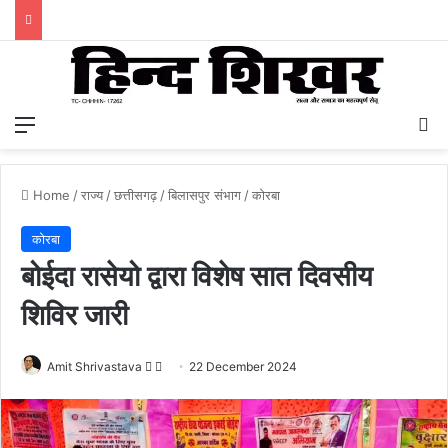
Menu
S
Home
/
राज्य
/
छत्तीसगढ़
/
बिलासपुर संभाग
/
कोरबा
कोरबा
बोईदा रासेयो द्वारा विशेष सात दिवसीय
शिविर जारी
Amit Shrivastava
F
S
22 December 2024
o
e
l
n
l
d