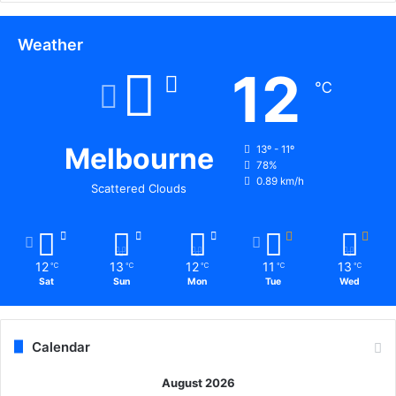
Weather
12
℃
Melbourne
13º - 11º
78%
0.89 km/h
Scattered Clouds
12
13
12
11
13
℃
℃
℃
℃
℃
Sat
Sun
Mon
Tue
Wed
Calendar
August 2026