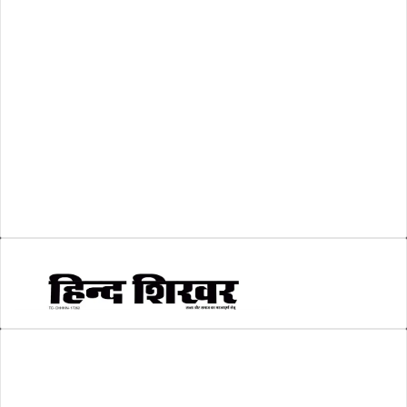
लोकसभा चुनाव 2024
(1)
व्यापार जगत
(5)
शिक्षा
(146)
श्री रामलला प्राण प्रतिष्ठा
(3)
सकारात्मक खबर
(2)
सम्पादकीय
(6)
स्वरोजगार
(6)
AMIT SHRIWASTAVA
(Editor)
Hind Shikhar