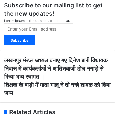
Subscribe to our mailing list to get
g
b
o
t
r
e
o
e
the new updates!
a
k
m
Lorem ipsum dolor sit amet, consectetur.
E
n
t
e
r
y
o
ल
लखनपुर मंडल अध्यक्ष बनाए गए दिनेश बारी विधायक
u
ख
निवास में कार्यकर्ताओं ने आतिशबाजी ढोल नगाड़े से
r
न
E
पु
किया भव्य स्वागत ।
m
र
शि
शिक्षक के बाड़ी में मादा भालू ने दो नन्हे शावक को दिया
a
मं
क्ष
i
ड
जन्म
क
l
ल
के
a
अ
बा
d
ध्य
ड़ी
Related Articles
d
क्ष