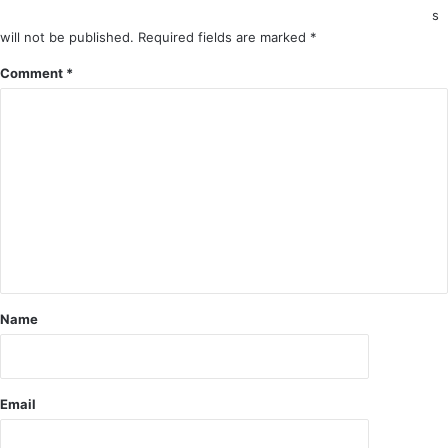
र्ता
s
ओं
will not be published.
Required fields are marked
*
ने
आ
Comment
*
ति
श
बा
जी
ढो
ल
न
गा
ड़े
से
कि
Name
या
भ
व्य
स्वा
Email
ग
त
।