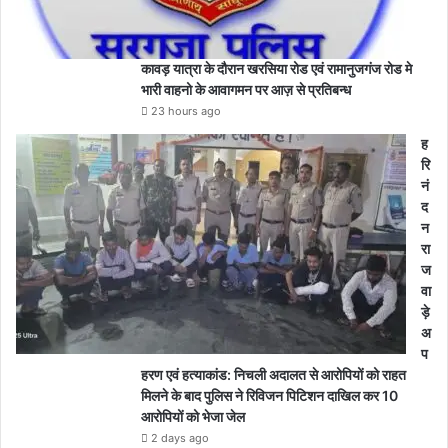
कावड़ यात्रा के दौरान खरसिया रोड एवं रामानुजगंज रोड मे
भारी वाहनो के आवागमन पर आज़ से प्रतिबन्ध
23 hours ago
ह
रि
नं
द
न
रा
ज
वा
ड़े
अ
प
हरण एवं हत्याकांड: निचली अदालत से आरोपियों को राहत
मिलने के बाद पुलिस ने रिविजन पिटिशन दाखिल कर 10
आरोपियों को भेजा जेल
2 days ago