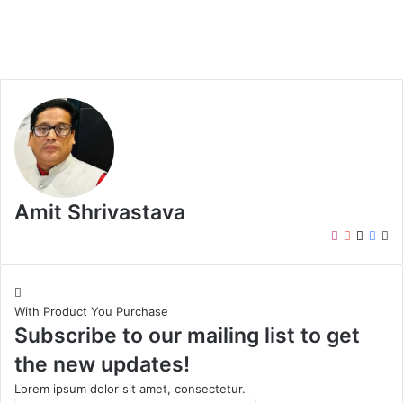
Amit Shrivastava
I
Y
X
F
W
n
o
a
e
s
u
c
b
t
T
e
s
With Product You Purchase
a
u
b
i
Subscribe to our mailing list to get
g
b
o
t
r
e
o
e
the new updates!
a
k
m
Lorem ipsum dolor sit amet, consectetur.