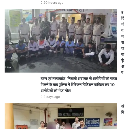
20 hours ago
ह
रि
नं
द
न
रा
ज
वा
ड़े
अ
प
हरण एवं हत्याकांड: निचली अदालत से आरोपियों को राहत
मिलने के बाद पुलिस ने रिविजन पिटिशन दाखिल कर 10
आरोपियों को भेजा जेल
2 days ago
अं
बि