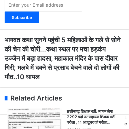
E
n
t
e
r
y
o
भा
भागवत कथा सुनने पहुंची 5 महिलाओं के गले से सोने
u
ग
की चेन की चोरी...कथा स्थल पर मचा हड़कंप
r
व
E
त
उ
उज्जैन में बड़ा हादसा, महाकाल मंदिर के पास दीवार
m
क
ज्जै
गिरी; मलबे में दबने से प्रसाद बेचने वाले दो लोगों की
a
था
न
i
सु
में
मौत..10 घायल
l
न
ब
a
ने
ड़ा
d
प
हा
Related Articles
d
हुं
द
r
ची
सा
e
5
,
छत्तीसगढ़ शिक्षक भर्ती: व्यापम लेगा
s
2292 पदों पर सहायक शिक्षक भर्ती
म
म
L
परीक्षा , 11 अक्टूबर को परीक्षा…
s
हि
हा
e