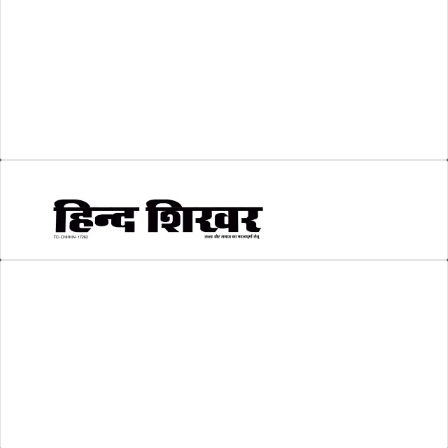
श्री रामलला प्राण प्रतिष्ठा
(3)
सकारात्मक खबर
(2)
सम्पादकीय
(6)
स्वरोजगार
(6)
AMIT SHRIWASTAVA
(Editor)
Hind Shikhar
Add - Akashwani Chowk, Ambikapur, Distt- Surguja, C.G. Pin no.-
497001
Mo. No. - 9479235154
Email - hindshikhar@gmail.com