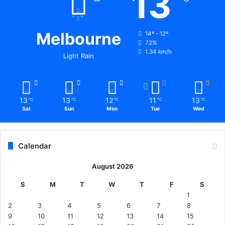
13
Melbourne
14º - 12º
72%
1.34 km/h
Light Rain
13
13
12
11
13
℃
℃
℃
℃
℃
Sat
Sun
Mon
Tue
Wed
Calendar
August 2026
S
M
T
W
T
F
S
1
2
3
4
5
6
7
8
9
10
11
12
13
14
15