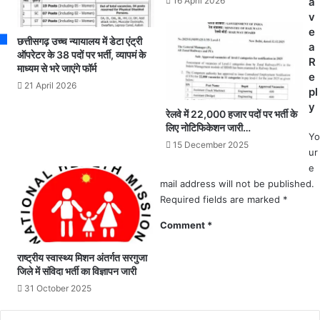
ला
का
16 April 2026
a
ओं
ल
v
के
मं
e
छत्तीसगढ़ उच्च न्यायालय में डेटा एंट्री
ग
दि
a
ऑपरेटर के 38 पदों पर भर्ती, व्यापमं के
ले
र
R
माध्यम से भरे जाएंगे फॉर्म
से
के
e
21 April 2026
सो
पा
pl
ने
स
y
रेलवे में 22,000 हजार पदों पर भर्ती के
की
दी
लिए नोटिफिकेशन जारी…
चे
वा
Yo
15 December 2025
न
र
ur
की
गि
e
चो
री
mail address will not be published.
री
;
Required fields are marked
*
.
म
.
Comment
*
ल
.
बे
क
में
राष्ट्रीय स्वास्थ्य मिशन अंतर्गत सरगुजा
था
जिले में संविदा भर्ती का विज्ञापन जारी
द
स्थ
ब
31 October 2025
ल
ने
प
से