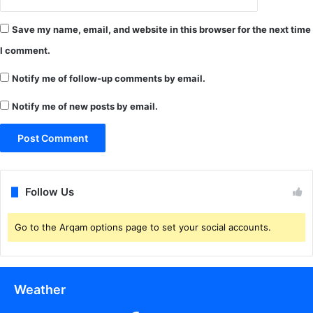
र्य
न
क
Save my name, email, and website in this browser for the next time
र्ता
I comment.
औ
र
Notify me of follow-up comments by email.
स
हा
Notify me of new posts by email.
यि
का
भी
शा
मि
ल
Follow Us
.
.
Go to the Arqam options page to set your social accounts.
दे
खें
ब
ज
Weather
ट
की