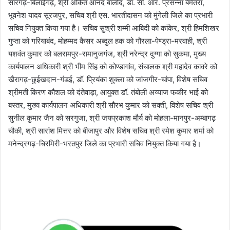
सारंगढ़-बिलाईगढ़, श्री अंकित आनंद बालोद, डा. सी. आर. प्रसन्ना बेमेतरा,
भूवनेश यादव सूरजपुर, सचिव श्री एस. भारतीदासन को मुंगेली जिले का प्रभारी
सचिव नियुक्त किया गया है। सचिव सुश्री शम्मी आबिदी को कांकेर, श्री हिमशिखर
गुप्ता को गरियाबंद, मोहम्मद कैसर अब्दुल हक को गौरला-पेण्ड्रा-मरवाही, श्री
यशवंत कुमार को बलरामपुर-रामानुजगंज, श्री नरेन्द्र दुग्गा को सुकमा, मुख्य
कार्यपालन अधिकारी श्री भीम सिंह को कोण्डागांव, संचालक श्री महादेव कावरे को
खैरागढ़-छुईखदान-गंडई, डॉ. प्रियंका शुक्ला को जांजगीर-चांपा, विशेष सचिव
श्रीमती किरण कौशल को दंतेवाड़ा, आयुक्त डॉ. तंबोली अय्याज फकीर भाई को
बस्तर, मुख्य कार्यपालन अधिकारी श्री सौरभ कुमार को सक्ती, विशेष सचिव श्री
सुनील कुमार जैन को सरगुजा, श्री जयप्रकाश मौर्य को मोहला-मानपुर-अम्बागढ़
चौकी, श्री सारांश मित्तर को बीजापुर और विशेष सचिव श्री रमेश कुमार शर्मा को
मनेन्द्रगढ़-चिरमिरी-भरतपुर जिले का प्रभारी सचिव नियुक्त किया गया है।