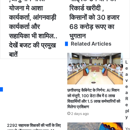
d
2
नि
योजना मे आशा
रिकार्ड खरीदी ,
d
4
वा
r
कार्यकर्ता, आंगनवाड़ी
किसानों को 30 हजार
-
र
e
2
औ
कार्यकर्ता और
68 करोड़ रूपए का
s
5
र
s
सहायिका भी शामिल..
भुगतान
:
र
छ
वि
Related Articles
देखें बजट की प्रमुख
त
वा
बातें
प
र
र
को
L
सौ
भी
e
र
हो
a
प्र
गी
v
णा
ख
e
छत्तीसगढ़ कैबिनेट के निर्णय: AI मिशन
ली
री
a
को मंजूरी, 100 डेटा लैब में 6 लाख
ल
दी
R
विद्यार्थियों और 1.5 लाख कर्मचारियों को
गा
,
e
मिलेगा प्रशिक्षण
ने
रा
pl
2 days ago
प
ज्य
y
र
में
2292 सहायक शिक्षकों की भर्ती के लिए
ह
1
Yo