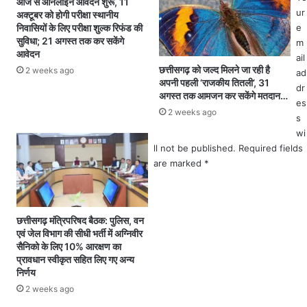
आज से ऑनलाइन आवेदन शुरू, 11
र
4
ur
अक्टूबर को होगी परीक्षा स्थानीय
म
4
निवासियों के लिए परीक्षा शुल्क रिफंड की
e
ही
.
सुविधा; 21 अगस्त तक कर सकेंगे
m
ने
1
आवेदन
ail
3
1
छत्तीसगढ़ को जल्द मिलने जा रही है
2 weeks ago
ad
0
ला
अपनी पहली ‘राजकीय तितली’, 31
dr
0
ख
अगस्त तक आमजन कर सकेंगे मतदान…
es
यू
मी
2 weeks ago
s
नि
ट्रि
wi
ट
क
ll not be published.
Required fields
त
ट
are marked
*
क
न
नि
धा
शु
न
ल्‍क
की
छत्तीसगढ़ मंत्रिपरिषद बैठक: पुलिस, वन
बि
रि
एवं जेल विभाग की सीधी भर्ती में अग्निवीर
ज
का
सैनिको के लिए 10% आरक्षण का
ली
र्ड
प्रावधान स्वीकृत सहित लिए गए अन्य
,
ख
निर्णय
आ
री
2 weeks ago
यु
दी