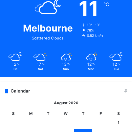
11
प्र
℃
मु
ख
बा
Melbourne
13º - 10º
तें
78%
0.52 km/h
Scattered Clouds
12
17
13
12
12
℃
℃
℃
℃
℃
Fri
Sat
Sun
Mon
Tue
Calendar
August 2026
S
M
T
W
T
F
S
1