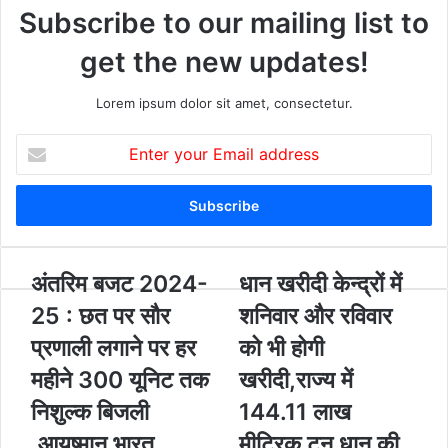
Subscribe to our mailing list to
get the new updates!
Lorem ipsum dolor sit amet, consectetur.
E
n
t
e
r
y
o
अं
अंतरिम बजट 2024-
धा
धान खरीदी केन्द्रों में
u
त
न
25 : छत पर सौर
शनिवार और रविवार
r
रि
ख
E
म
री
प्रणाली लगाने पर हर
को भी होगी
m
ब
दी
महीने 300 यूनिट तक
खरीदी,राज्य में
a
ज
के
i
ट
न्द्रों
निशुल्‍क बिजली
144.11 लाख
l
2
में
a
,आयुष्‍मान भारत
मीट्रिक टन धान की
0
श