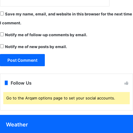
द
ल
Save my name, email, and website in this browser for the next time
की
I comment.
बै
ठ
Notify me of follow-up comments by email.
क
Notify me of new posts by email.
Follow Us
Go to the Arqam options page to set your social accounts.
Weather