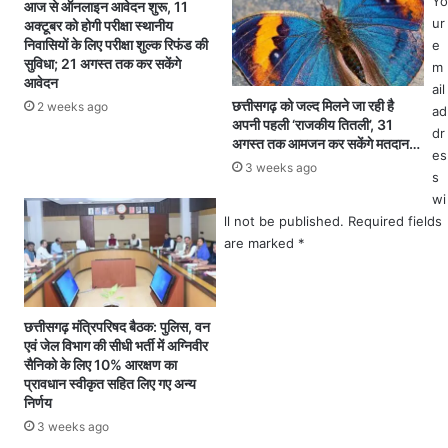
Yo
आज से ऑनलाइन आवेदन शुरू, 11
म
.
ur
अक्टूबर को होगी परीक्षा स्थानीय
का
निवासियों के लिए परीक्षा शुल्क रिफंड की
e
ऐ
सुविधा; 21 अगस्त तक कर सकेंगे
m
ला
आवेदन
ail
न
छत्तीसगढ़ को जल्द मिलने जा रही है
2 weeks ago
ad
.
अपनी पहली ‘राजकीय तितली’, 31
dr
.
अगस्त तक आमजन कर सकेंगे मतदान…
es
भा
3 weeks ago
s
ज
पा
wi
द्वा
ll not be published.
Required fields
रा
are marked
*
नि
यु
क्त
प
छत्तीसगढ़ मंत्रिपरिषद बैठक: पुलिस, वन
एवं जेल विभाग की सीधी भर्ती में अग्निवीर
र्य
सैनिको के लिए 10% आरक्षण का
वे
प्रावधान स्वीकृत सहित लिए गए अन्य
क्ष
निर्णय
क
3 weeks ago
क