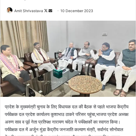
Amit Shrivastava
F
S
10 December 2023
o
e
l
n
l
d
o
a
w
n
o
e
n
m
X
a
i
l
प्रदेश के मुख्यमंत्री चुनाव के लिए विधायक दल की बैठक से पहले भाजपा केंद्रीय
पर्यवेक्षक दल प्रदेश कार्यालय कुशाभाउ ठाकरे परिसर पहुंचा,भाजपा प्रदेश अध्यक्ष
अरुण साव व पूर्व नेता प्रतिपक्ष नारायण चंदेल ने पर्यवेक्षकों का स्वागत किया।
पर्यवेक्षक दल में अर्जुन मुंडा केंद्रीय जनजाति कल्याण मंत्री, सर्वानंद सोनोवाल