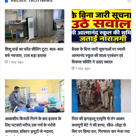
Recent Tech News
शिशु वार्ड का फॉल सीलिंग टूटा: बाल-बाल
बैठक के बिना जारी सूचनाओं पर स्वामी
बचे नवजात, टला बड़ा हादसा
आत्मानंद स्कूल की शाला प्रबंधन एवं
विकास समिति ने उठाए सवाल
1 day ago
1 day ago
आकाशीय बिजली गिरने के बाद इलाज के
पिता की झगड़ालू प्रवृत्ति से तंग आकर
लिए भटकते मरीज,एक नर्स के भरोसे
कलयुगी बेटे ने की हत्या, सील-लोढ़ा से
अस्पताल,डॉक्टर ड्यूटी से नदारद,
सिर पर किया वार; गिरफ्तार कर भेजा गया