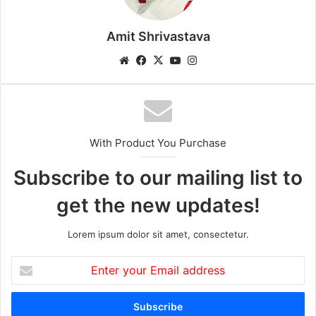
Amit Shrivastava
We
Fa
X
Yo
Ins
bsi
ce
uT
tag
te
bo
ub
ra
ok
e
m
With Product You Purchase
Subscribe to our mailing list to
get the new updates!
Lorem ipsum dolor sit amet, consectetur.
E
n
t
e