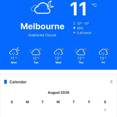
11
℃
Melbourne
12º - 10º
89%
0.45 km/h
Scattered Clouds
11
12
12
13
13
℃
℃
℃
℃
℃
Mon
Tue
Wed
Thu
Fri
Calendar
August 2026
S
M
T
W
T
F
S
1