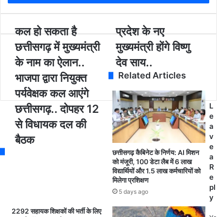
r
y
o
क
कल हो सकता है
प्र
प्रदेश के नए
u
ल
दे
छत्तीसगढ़ में मुख्यमंत्री
मुख्यमंत्री होंगे विष्णु
r
हो
श
E
स
के
के नाम का ऐलान..
देव साय..
m
क
न
Related Articles
भाजपा द्वारा नियुक्त
a
ता
ए
i
है
मु
पर्यवेक्षक कल आएंगे
l
छ
ख्य
L
a
छत्तीसगढ़.. दोपहर 12
त्ती
मं
e
d
स
त्री
से विधायक दल की
a
d
ग
हों
v
r
बैठक
ढ़
गे
e
e
में
वि
छत्तीसगढ़ कैबिनेट के निर्णय: AI मिशन
a
s
मु
ष्णु
को मंजूरी, 100 डेटा लैब में 6 लाख
R
s
विद्यार्थियों और 1.5 लाख कर्मचारियों को
ख्य
दे
e
मिलेगा प्रशिक्षण
मं
व
pl
त्री
सा
5 days ago
y
के
य
2292 सहायक शिक्षकों की भर्ती के लिए
ना
.