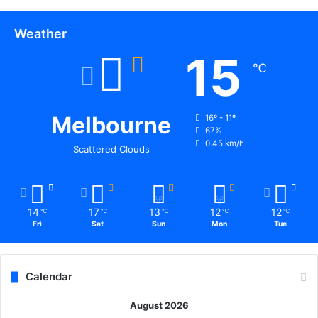
Weather
15
℃
Melbourne
16º - 11º
67%
0.45 km/h
Scattered Clouds
14
17
13
12
12
℃
℃
℃
℃
℃
Fri
Sat
Sun
Mon
Tue
Calendar
August 2026