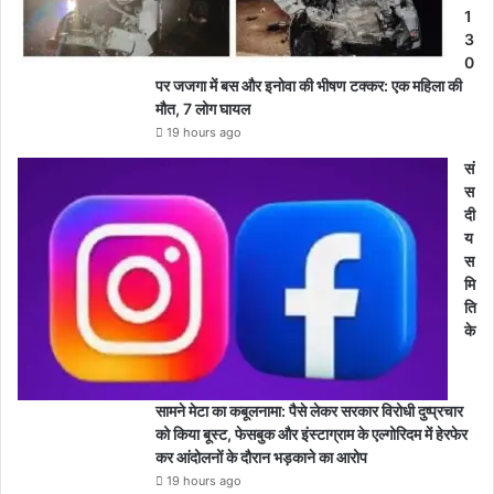
1
3
0
पर जजगा में बस और इनोवा की भीषण टक्कर: एक महिला की
मौत, 7 लोग घायल
19 hours ago
सं
स
दी
य
स
मि
ति
के
सामने मेटा का कबूलनामा: पैसे लेकर सरकार विरोधी दुष्प्रचार
को किया बूस्ट, फेसबुक और इंस्टाग्राम के एल्गोरिदम में हेरफेर
कर आंदोलनों के दौरान भड़काने का आरोप
19 hours ago