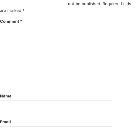
दा
not be published.
Required fields
से
ई
are marked
*
टि
क
Comment
*
ट
मि
ल
ने
प
र
चु
ना
व
में
क
रें
Name
गे
भा
ज
पा
Email
को
स