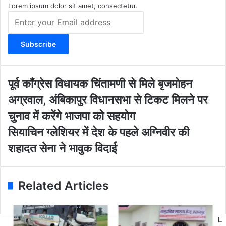
m
Lorem ipsum dolor sit amet, consectetur.
E
n
t
e
r
y
o
पू
पूर्व कॉंग्रेस विधायक चिंतामणी से मिले बृजमोहन
u
र्व
अग्रवाल, अंबिकापुर विधानसभा से टिकट मिलने पर
r
कॉं
E
ग्रे
चुनाव में करेंगे भाजपा को सहयोग
m
स
सि
सियाचिन ग्लेशियर में देश के पहले अग्निवीर की
a
वि
या
i
धा
शहादत सेना ने भावुक विदाई
चि
l
य
न
a
क
ग्ले
d
चिं
शि
Related Articles
d
ता
य
r
म
र
e
णी
में
s
से
L
दे