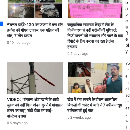
s
मि
e
श
ले
a
के
बृ
v
प
ज
e
ह
नेशनल हाईवे-130 पर जजगा में बस और
सामुदायिक स्वास्थ्य केंद्र में लैब के
मो
a
ले
इनोवा की भीषण टक्कर: एक महिला की
निजीकरण से बढ़ी मरीजों की मुश्किलें:
ह
R
मौत, 7 लोग घायल
निजी कंपनी को संचालन सौंपे जाने के बाद
अ
न
e
रिपोर्ट के लिए करना पड़ रहा है लंबा
ग्नि
19 hours ago
अ
pl
इंतज़ार
वी
ग्र
y
4 days ago
र
वा
की
ल
Yo
श
,
ur
हा
अं
e
द
बि
m
त
का
ail
से
पु
ad
ना
VIDEO: “रोज़ाना अंडा खाने के आदी
खेत में रोपा लगाने के दौरान आकाशिय
र
dr
ने
युवक को नहीं मिला अंडा, गुस्से में मोबाइल
बिजली की चपेट में आने से 7 वर्षीय मासूम
वि
es
भा
टावर पर चढ़ा; घंटों होता रहा हाई-
बालिका की हुई मौत
धा
s
वु
वोल्टेज ड्रामा”
2 weeks ago
न
wi
क
5 days ago
स
वि
ll
भा