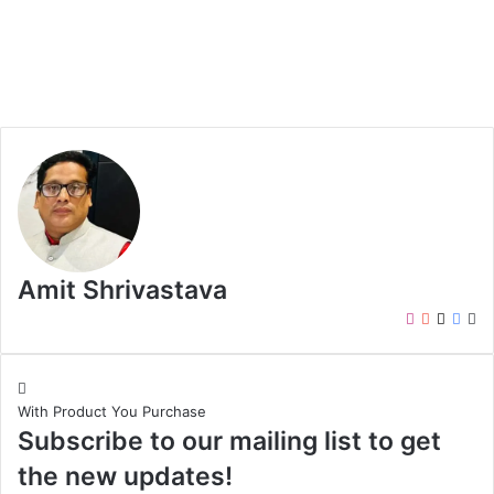
Amit Shrivastava
I
Y
X
F
W
n
o
a
e
s
u
c
b
t
T
e
s
With Product You Purchase
a
u
b
i
Subscribe to our mailing list to get
g
b
o
t
r
e
o
e
the new updates!
a
k