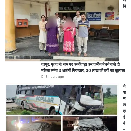
बि
कापुर: मृतक के नाम पर फर्जीवाड़ा कर जमीन बेचने वाले दो
महिला समेत 3 आरोपी गिरफ्तार, 30 लाख की ठगी का खुलासा
18 hours ago
ने
श
न
ल
हा
ई
वे
-