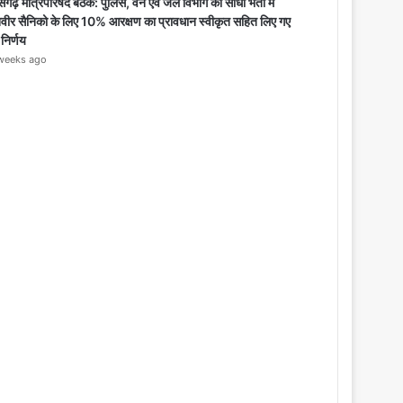
o
सगढ़ मंत्रिपरिषद बैठक: पुलिस, वन एवं जेल विभाग की सीधी भर्ती में
s
िवीर सैनिको के लिए 10% आरक्षण का प्रावधान स्वीकृत सहित लिए गए
e
 निर्णय
weeks ago