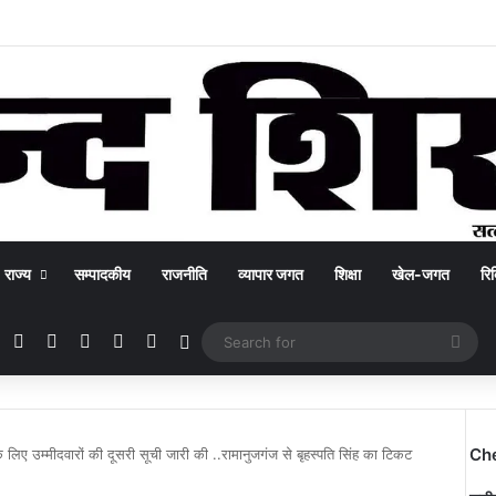
राज्य
सम्पादकीय
राजनीति
व्यापार जगत
शिक्षा
खेल-जगत
रिक
Facebook
X
YouTube
Instagram
WhatsApp
Switch skin
Sea
for
Ch
के लिए उम्मीदवारों की दूसरी सूची जारी की ..रामानुजगंज से बृहस्पति सिंह का टिकट