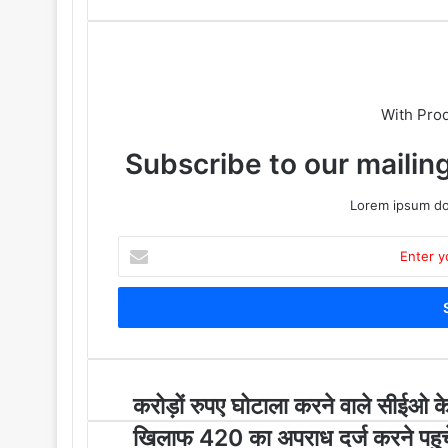
With Pro
Subscribe to our mailing
Lorem ipsum dol
E
n
t
e
r
y
o
u
क
करोड़ों रुपए घोटाला करने वाले सीईओ क
r
रो
खिलाफ 420 का अपराध दर्ज करने पहुच
E
ड़ों