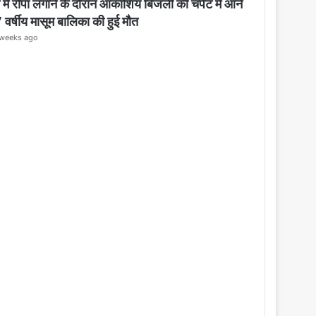
o
 में रोपा लगाने के दौरान आकाशिय बिजली की चपेट में आने
s
7 वर्षीय मासूम बालिका की हुई मौत
e
weeks ago