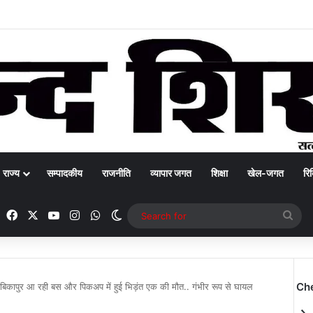
राज्य
सम्पादकीय
राजनीति
व्यापार जगत
शिक्षा
खेल-जगत
रिक
Facebook
X
YouTube
Instagram
WhatsApp
Switch skin
Sea
for
Ch
अंबिकापुर आ रही बस और पिकअप में हुई भिड़ंत एक की मौत.. गंभीर रूप से घायल