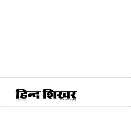
शासकीय
(105)
लोकसभा चुनाव 2024
(1)
व्यापार जगत
(5)
शिक्षा
(146)
श्री रामलला प्राण प्रतिष्ठा
(3)
सकारात्मक खबर
(2)
सम्पादकीय
(6)
स्वरोजगार
(6)
AMIT SHRIWASTAVA
(Editor)
Hind Shikhar