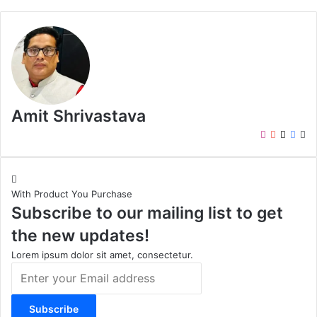
Amit Shrivastava
I
Y
X
F
W
n
o
a
e
s
u
c
b
t
T
e
s
With Product You Purchase
a
u
b
i
Subscribe to our mailing list to get
g
b
o
t
r
e
o
e
the new updates!
a
k
m
Lorem ipsum dolor sit amet, consectetur.
E
n
t
e