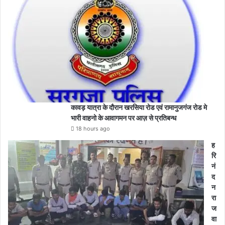
कावड़ यात्रा के दौरान खरसिया रोड एवं रामानुजगंज रोड मे
भारी वाहनो के आवागमन पर आज़ से प्रतिबन्ध
18 hours ago
ह
रि
नं
द
न
रा
ज
वा