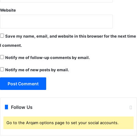
,
ने
सैं
Website
तृ
प
त्व
लों
में
की
ग
जां
Save my name, email, and website in this browser for the next time
ठि
च
त
I comment.
में
टी
ते
म
Notify me of follow-up comments by email.
जी
ए
ला
Notify me of new posts by email.
क
ने
ह
,
फ्ते
को
में
वि
दे
ड
गी
अ
Follow Us
रि
नु
पो
रू
र्ट
Go to the Arqam options page to set your social accounts.
प
,
व्य
सा