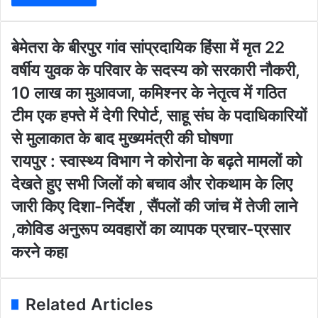
r
y
o
बे
बेमेतरा के बीरपुर गांव सांप्रदायिक हिंसा में मृत 22
u
मे
वर्षीय युवक के परिवार के सदस्य को सरकारी नौकरी,
r
त
E
रा
10 लाख का मुआवजा, कमिश्नर के नेतृत्व में गठित
m
के
टीम एक हफ्ते में देगी रिपोर्ट, साहू संघ के पदाधिकारियों
a
बी
i
र
से मुलाकात के बाद मुख्यमंत्री की घोषणा
l
पु
रा
रायपुर : स्वास्थ्य विभाग ने कोरोना के बढ़ते मामलों को
a
र
य
d
गां
देखते हुए सभी जिलों को बचाव और रोकथाम के लिए
पु
d
व
र
जारी किए दिशा-निर्देश , सैंपलों की जांच में तेजी लाने
r
सां
:
e
प्र
,कोविड अनुरूप व्यवहारों का व्यापक प्रचार-प्रसार
स्वा
s
दा
स्थ्य
करने कहा
s
यि
वि
क
भा
हिं
ग
सा
Related Articles
ने
में