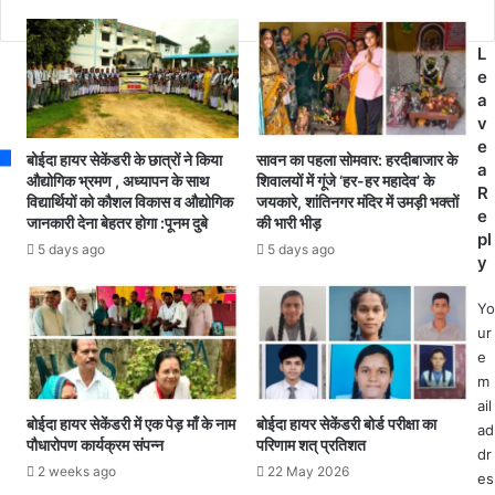
को
मृ
रो
त
ना
L
2
के
e
2
ब
a
व
ढ़
v
र्षी
ते
e
य
बोईदा हायर सेकेंडरी के छात्रों ने किया
सावन का पहला सोमवार: हरदीबाजार के
मा
a
यु
औद्योगिक भ्रमण , अध्यापन के साथ
शिवालयों में गूंजे ‘हर-हर महादेव’ के
म
R
व
विद्यार्थियों को कौशल विकास व औद्योगिक
जयकारे, शांतिनगर मंदिर में उमड़ी भक्तों
लों
e
क
जानकारी देना बेहतर होगा :पूनम दुबे
की भारी भीड़
को
pl
के
5 days ago
5 days ago
दे
y
प
ख
रि
ते
Yo
वा
हु
ur
र
ए
e
के
स
m
स
भी
ail
द
जि
बोईदा हायर सेकेंडरी में एक पेड़ माँ के नाम
बोईदा हायर सेकेंडरी बोर्ड परीक्षा का
ad
स्य
पौधारोपण कार्यक्रम संपन्न
परिणाम शत् प्रतिशत
लों
को
dr
को
2 weeks ago
22 May 2026
स
es
ब