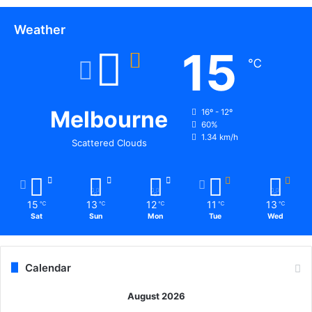
व
हू
हा
सं
Weather
रों
घ
का
15
के
व्या
℃
प
प
दा
क
धि
प्र
का
Melbourne
16º - 12º
चा
रि
60%
र
1.34 km/h
यों
Scattered Clouds
-
से
प्र
मु
सा
ला
र
का
15
13
12
11
13
℃
℃
℃
℃
℃
क
त
Sat
Sun
Mon
Tue
Wed
र
के
ने
बा
क
द
हा
Calendar
मु
ख्य
August 2026
मं