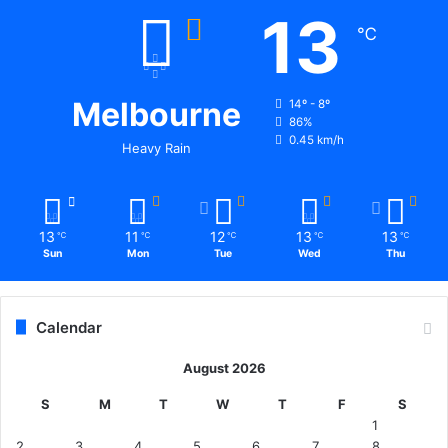
13
℃
Melbourne
14º - 8º
86%
0.45 km/h
Heavy Rain
13
11
12
13
13
℃
℃
℃
℃
℃
Sun
Mon
Tue
Wed
Thu
Calendar
August 2026
S
M
T
W
T
F
S
1
2
3
4
5
6
7
8