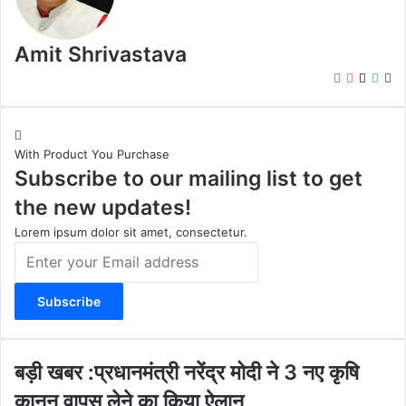
Amit Shrivastava
I
Y
X
F
W
n
o
a
e
s
u
c
b
t
T
e
s
With Product You Purchase
a
u
b
i
Subscribe to our mailing list to get
g
b
o
t
r
e
o
e
the new updates!
a
k
m
Lorem ipsum dolor sit amet, consectetur.
E
n
t
e
r
y
o
ब
बड़ी खबर :प्रधानमंत्री नरेंद्र मोदी ने 3 नए कृषि
u
ड़ी
कानून वापस लेने का किया ऐलान
r
ख