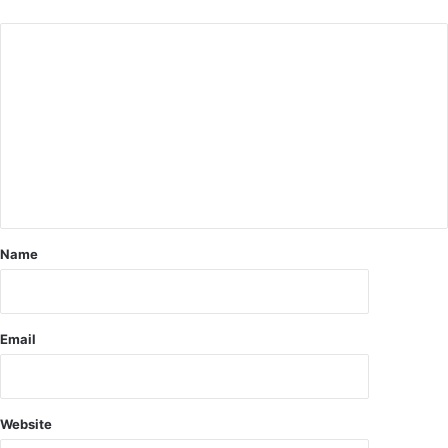
ल
क
गि
र
फ्ता
र
Name
Email
Website