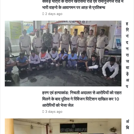
कावड़ यात्रा के दौरान खरसिया रोड एवं रामानुजगंज रोड मे
भारी वाहनो के आवागमन पर आज़ से प्रतिबन्ध
2 days ago
ह
रि
नं
द
न
रा
ज
वा
ड़े
अ
प
हरण एवं हत्याकांड: निचली अदालत से आरोपियों को राहत
मिलने के बाद पुलिस ने रिविजन पिटिशन दाखिल कर 10
आरोपियों को भेजा जेल
3 days ago
अं
बि