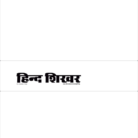
व्यापार जगत
(5)
शिक्षा
(146)
श्री रामलला प्राण प्रतिष्ठा
(3)
सकारात्मक खबर
(2)
सम्पादकीय
(6)
स्वरोजगार
(6)
AMIT SHRIWASTAVA
(Editor)
Hind Shikhar
Add - Akashwani Chowk, Ambikapur, Distt- Surguja, C.G. Pin no.-
497001
Mo. No. - 9479235154