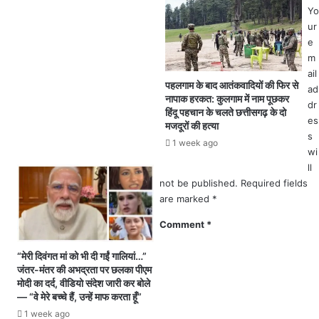
न
सा
Yo
वा
ई
ur
प
से
e
स
6
m
ले
0
ail
ने
ला
पहलगाम के बाद आतंकवादियों की फिर से
ad
नापाक हरकत: कुलगाम में नाम पूछकर
का
ख
dr
हिंदू पहचान के चलते छत्तीसगढ़ के दो
कि
की
es
मजदूरों की हत्या
या
ठ
s
1 week ago
ऐ
गी
wi
ला
क
ll
न
र
not be published.
Required fields
ने
are marked
*
वा
ला
Comment
*
ए
न
“मेरी दिवंगत मां को भी दी गईं गालियां…”
जी
जंतर-मंतर की अभद्रता पर छलका पीएम
ओ
मोदी का दर्द, वीडियो संदेश जारी कर बोले
सं
— “वे मेरे बच्चे हैं, उन्हें माफ करता हूँ”
चा
1 week ago