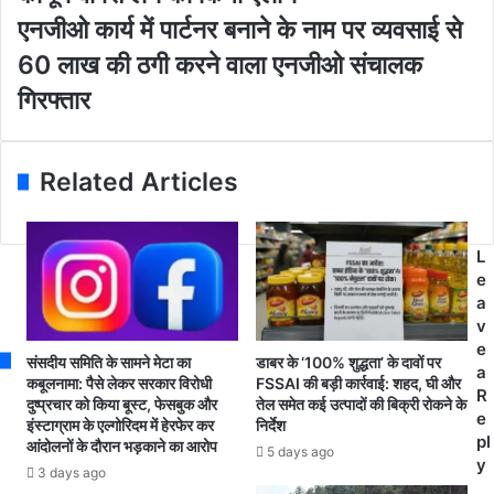
E
ब
ए
एनजीओ कार्य में पार्टनर बनाने के नाम पर व्यवसाई से
m
र
न
60 लाख की ठगी करने वाला एनजीओ संचालक
a
:
जी
i
प्र
ओ
गिरफ्तार
l
धा
का
a
न
र्य
d
मं
में
Related Articles
d
त्री
पा
r
न
र्ट
e
रें
न
s
द्र
र
L
s
मो
ब
e
दी
ना
a
ने
ने
v
3
के
e
संसदीय समिति के सामने मेटा का
डाबर के ‘100% शुद्धता’ के दावों पर
न
ना
a
कबूलनामा: पैसे लेकर सरकार विरोधी
FSSAI की बड़ी कार्रवाई: शहद, घी और
ए
म
R
दुष्प्रचार को किया बूस्ट, फेसबुक और
तेल समेत कई उत्पादों की बिक्री रोकने के
कृ
प
e
इंस्टाग्राम के एल्गोरिदम में हेरफेर कर
निर्देश
षि
र
pl
आंदोलनों के दौरान भड़काने का आरोप
5 days ago
का
व्य
y
3 days ago
नू
व