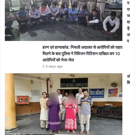
न
रा
ज
वा
ड़े
अ
प
हरण एवं हत्याकांड: निचली अदालत से आरोपियों को राहत
मिलने के बाद पुलिस ने रिविजन पिटिशन दाखिल कर 10
आरोपियों को भेजा जेल
3 days ago
अं
बि