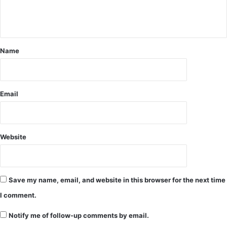
हो
ही
ने
पा
से
र
पा
द
नी
र्शी
Name
खे
ए
तों
वं
में
नि
कि
ष्प
Email
सा
क्ष
न
ब
चिं
ना
ति
ए
Website
त
र
,
ख
द
ने
र्ज
दि
Save my name, email, and website in this browser for the next time
नों
ए
कि
I comment.
नि
सा
र्दे
नों
Notify me of follow-up comments by email.
श
ने