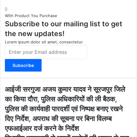
s
u
c
b
t
T
e
s
With Product You Purchase
a
u
b
i
Subscribe to our mailing list to get
g
b
o
t
r
e
o
e
the new updates!
a
k
m
Lorem ipsum dolor sit amet, consectetur.
E
n
t
e
r
y
o
आ
आईजी सरगुजा अजय कुमार यादव ने सूरजपुर जिले
u
ई
का किया दौरा, पुलिस अधिकारियों की ली बैठक,
r
जी
E
स
पुलिस की कार्यवाही पारदर्शी एवं निष्पक्ष बनाए रखने
m
र
दिए निर्देश, अपराध की सूचना पर बिना विलम्ब
a
गु
i
जा
एफआईआर दर्ज करने के निर्देश
l
अ
वि