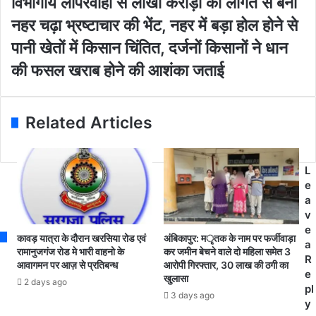
विभागीय लापरवाही से लाखों करोड़ों की लागत से बना
a
ज
भा
d
य
नहर चढ़ा भ्रष्टाचार की भेंट, नहर में बड़ा होल होने से
गी
d
कु
य
पानी खेतों में किसान चिंतित, दर्जनों किसानों ने धान
r
मा
ला
e
र
की फसल खराब होने की आशंका जताई
प
s
या
र
s
द
वा
व
ही
Related Articles
ने
से
सू
ला
र
खों
ज
L
क
पु
e
रो
र
a
ड़ों
जि
v
की
ले
e
ला
कावड़ यात्रा के दौरान खरसिया रोड एवं
अंबिकापुर: मृतक के नाम पर फर्जीवाड़ा
का
a
ग
रामानुजगंज रोड मे भारी वाहनो के
कर जमीन बेचने वाले दो महिला समेत 3
कि
R
आवागमन पर आज़ से प्रतिबन्ध
आरोपी गिरफ्तार, 30 लाख की ठगी का
त
या
e
खुलासा
से
2 days ago
दौ
pl
ब
3 days ago
रा
y
ना
,