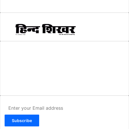
स्वरोजगार
(6)
AMIT SHRIWASTAVA
(Editor)
Hind Shikhar
Add - Akashwani Chowk, Ambikapur, Distt- Surguja, C.G. Pin no.-
497001
Mo. No. - 9479235154
Email - hindshikhar@gmail.com
Enter
your
Email
address