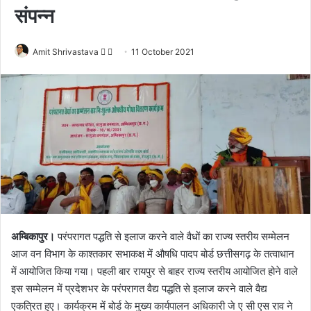
संपन्न
Amit Shrivastava
F
S
11 October 2021
o
e
l
n
l
d
o
a
w
n
o
e
n
m
X
a
i
l
अम्बिकापुर।
परंपरागत पद्धति से इलाज करने वाले वैधों का राज्य स्तरीय सम्मेलन
आज वन विभाग के काश्तकार सभाकक्ष में औषधि पादप बोर्ड छत्तीसगढ़ के तत्वाधान
में आयोजित किया गया। पहली बार रायपुर से बाहर राज्य स्तरीय आयोजित होने वाले
इस सम्मेलन में प्रदेशभर के परंपरागत वैद्य पद्धति से इलाज करने वाले वैद्य
एकत्रित हुए। कार्यक्रम में बोर्ड के मुख्य कार्यपालन अधिकारी जे ए सी एस राव ने