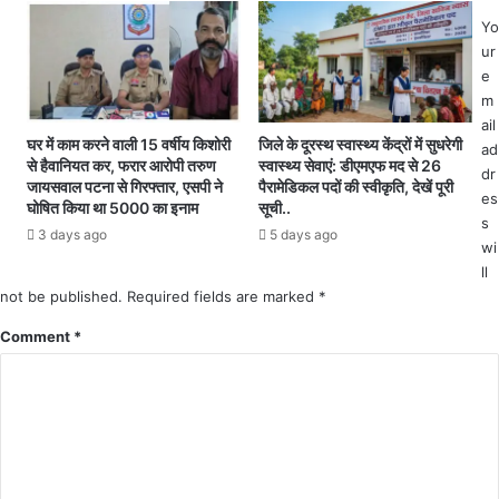
न
पु
Yo
ह
लि
ur
र
स
e
च
अ
m
ढ़ा
धि
ail
भ्र
का
घर में काम करने वाली 15 वर्षीय किशोरी
जिले के दूरस्थ स्वास्थ्य केंद्रों में सुधरेगी
ad
ष्टा
रि
से हैवानियत कर, फरार आरोपी तरुण
स्वास्थ्य सेवाएं: डीएमएफ मद से 26
dr
चा
जायसवाल पटना से गिरफ्तार, एसपी ने
पैरामेडिकल पदों की स्वीकृति, देखें पूरी
यों
es
र
घोषित किया था 5000 का इनाम
सूची..
की
s
की
ली
3 days ago
5 days ago
भें
wi
बै
ट
ll
ठ
,
not be published.
Required fields are marked
*
क
न
,
Comment
*
ह
पु
र
लि
में
स
ब
की
ड़ा
का
हो
र्य
ल
वा