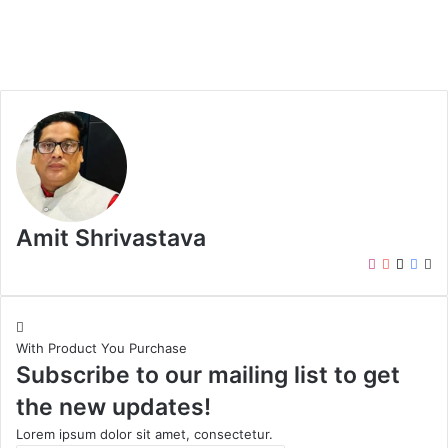
Amit Shrivastava
I
Y
X
F
W
n
o
a
e
s
u
c
b
t
T
e
s
With Product You Purchase
a
u
b
i
Subscribe to our mailing list to get
g
b
o
t
r
e
o
e
the new updates!
a
k
m
Lorem ipsum dolor sit amet, consectetur.