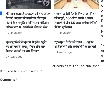
मे
वा
a
के
ह
v
स
न
e
हरिनंदन राजवाड़े अपहरण एवं हत्याकांड:
छत्तीसगढ़ कैबिनेट के निर्णय: AI मिशन
ह
ख
a
निचली अदालत से आरोपियों को राहत
को मंजूरी, 100 डेटा लैब में 6 लाख
यो
ड़ा
R
मिलने के बाद पुलिस ने रिविजन पिटिशन
विद्यार्थियों और 1.5 लाख कर्मचारियों को
ग
क
e
दाखिल कर 10 आरोपियों को भेजा जेल
मिलेगा प्रशिक्षण
से
र
pl
2 days ago
3 days ago
1
ने
y
8
प
सूरजपुर जिले के दूरस्थ क्षेत्रों में खुलेंगे
सूरजपुर : निरीक्षकों समेत 33 पुलिस
श्र
र
Yo
नए आंगनबाड़ी केंद्र, पोषण और बाल
अधिकारियों और कर्मचारियों के तबादले
मि
हो
ur
विकास सेवाओं का होगा विस्तार
1 week ago
कों
स
e
4 days ago
प
क
m
रि
ता
ail address will not be published.
वा
है
Required fields are marked
*
रों
जु
को
Comment
र्मा
*
वा
ना
ह
.
न
.
व्य
.
व
म