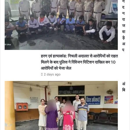
नं
द
न
रा
ज
वा
ड़े
अ
प
हरण एवं हत्याकांड: निचली अदालत से आरोपियों को राहत
मिलने के बाद पुलिस ने रिविजन पिटिशन दाखिल कर 10
आरोपियों को भेजा जेल
2 days ago
अं
बि