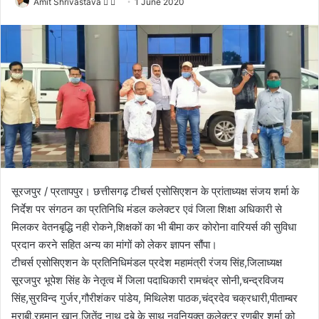
Amit Shrivastava
F
S
1 June 2020
o
e
l
n
l
d
o
a
w
n
o
e
n
m
X
a
i
l
सूरजपुर / प्रतापपुर। छत्तीसगढ़ टीचर्स एसोसिएशन के प्रांताध्यक्ष संजय शर्मा के
निर्देश पर संगठन का प्रतिनिधि मंडल कलेक्टर एवं जिला शिक्षा अधिकारी से
मिलकर वेतनबृद्धि नही रोकने,शिक्षकों का भी बीमा कर कोरोना वारियर्स की सुविधा
प्रदान करने सहित अन्य का मांगों को लेकर ज्ञापन सौंपा।
टीचर्स एसोसिएशन के प्रतिनिधिमंडल प्रदेश महामंत्री रंजय सिंह,जिलाध्यक्ष
सूरजपुर भूपेश सिंह के नेतृत्व में जिला पदाधिकारी रामचंद्र सोनी,चन्द्रविजय
सिंह,सुरविन्द गुर्जर,गौरीशंकर पांडेय, मिथिलेश पाठक,चंद्रदेव चक्रधारी,पीताम्बर
मराबी,रहमान खान,जितेंद नाथ दुबे के साथ नवनियुक्त कलेक्टर रणबीर शर्मा को