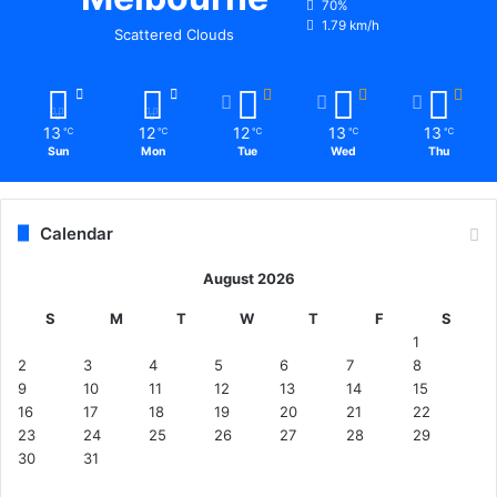
70%
1.79 km/h
Scattered Clouds
13
12
12
13
13
℃
℃
℃
℃
℃
Sun
Mon
Tue
Wed
Thu
Calendar
August 2026
S
M
T
W
T
F
S
1
2
3
4
5
6
7
8
9
10
11
12
13
14
15
16
17
18
19
20
21
22
23
24
25
26
27
28
29
30
31