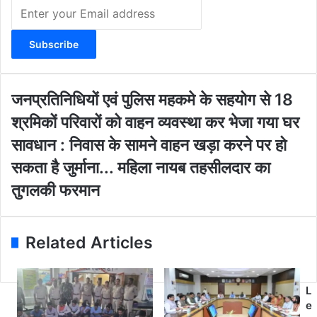
E
n
t
e
r
y
o
ज
जनप्रतिनिधियों एवं पुलिस महकमे के सहयोग से 18
u
न
श्रमिकों परिवारों को वाहन व्यवस्था कर भेजा गया घर
r
प्र
E
ति
सा
सावधान : निवास के सामने वाहन खड़ा करने पर हो
m
नि
व
सकता है जुर्माना... महिला नायब तहसीलदार का
a
धि
धा
i
यों
न
तुगलकी फरमान
l
ए
:
a
वं
नि
d
पु
वा
Related Articles
d
लि
स
r
स
के
e
म
सा
s
ह
म
L
s
क
ने
e