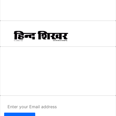
सम्पादकीय
(6)
स्वरोजगार
(6)
AMIT SHRIWASTAVA
(Editor)
Hind Shikhar
Add - Akashwani Chowk, Ambikapur, Distt- Surguja, C.G. Pin no.-
497001
Mo. No. - 9479235154
Email - hindshikhar@gmail.com
Enter
your
Email