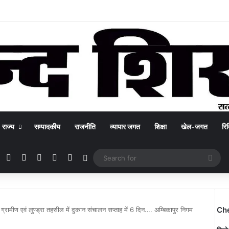
राज्य
सम्पादकीय
राजनीति
व्यापार जगत
शिक्षा
खेल-जगत
रिक
Facebook
X
YouTube
Instagram
WhatsApp
Switch skin
Sea
for
Ch
 ग्रामीण एवं लुण्ड्रा तहसील में दुकान संचालन सप्ताह में 6 दिन…. अम्बिकापुर निगम